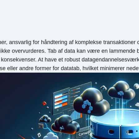
r, ansvarlig for håndtering af komplekse transaktioner o
r ikke overvurderes. Tab af data kan være en lammende b
konsekvenser. At have et robust datagendannelsesværktøj
lse eller andre former for datatab, hvilket minimerer ned