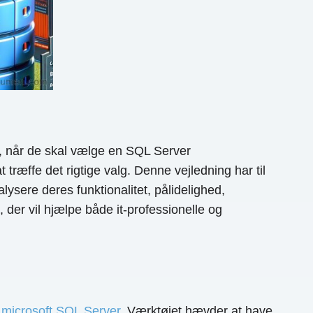
, når de skal vælge en SQL Server
æffe det rigtige valg. Denne vejledning har til
lysere deres funktionalitet, pålidelighed,
 der vil hjælpe både it-professionelle og
f
microsoft SQL Server
. Værktøjet hævder at have