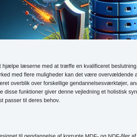
jælpe læserne med at træffe en kvalificeret beslutning
ed med flere muligheder kan det være overvældende at tr
eret overblik over forskellige gendannelsesværktøjer, ana
isse funktioner giver denne vejledning et holistisk syn,
t passer til deres behov.
designet til gendannelse af korrupte MDF- og NDF-filer a