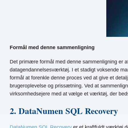
Formål med denne sammenligning
Det primære formål med denne sammenligning er at h
datagendannelsesværktøj. I et stadigt voksende mark
formål at forenkle denne proces ved at give et detalj
brugeroplevelse og prissætning. Ved at sammenligne d
virksomhedsejere med at vælge et værktøj, der beds
2. DataNumen SQL Recovery
DataNumen SQL Recovery
er et kraftfuldt værktøj 