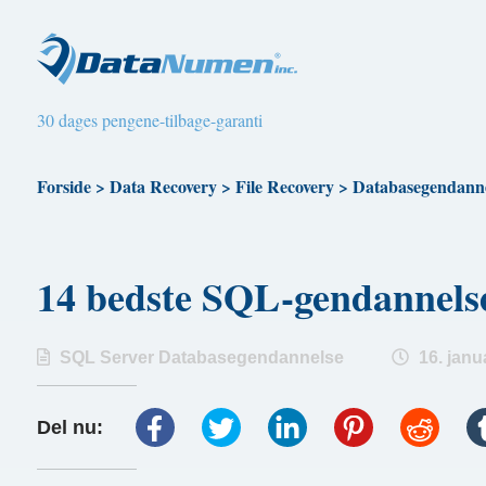
30 dages pengene-tilbage-garanti
Forside
>
Data Recovery
>
File Recovery
>
Databasegendanne
14 bedste SQL-gendannelse
SQL Server Databasegendannelse
16. janu
Del nu: