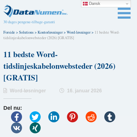
Dansk
30 dages pengene-tilbage-garanti
Forside
>
Solutions
>
Kontorløsninger
>
Word-løsninger
>
11 bedste Word-
tidslinjeskabelonwebsteder (2026) [GRATIS]
11 bedste Word-
tidslinjeskabelonwebsteder (2026)
[GRATIS]
Word-løsninger
16. januar 2026
Del nu: