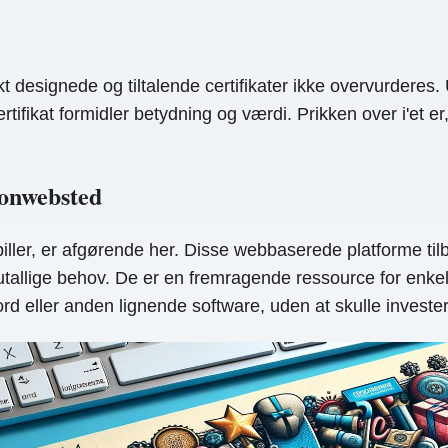
rrekt designede og tiltalende certifikater ikke overvurdere
tifikat formidler betydning og værdi. Prikken over i'et e
lonwebsted
ler, er afgørende her. Disse webbaserede platforme tilb
 utallige behov. De er en fremragende ressource for enk
ord eller anden lignende software, uden at skulle investe