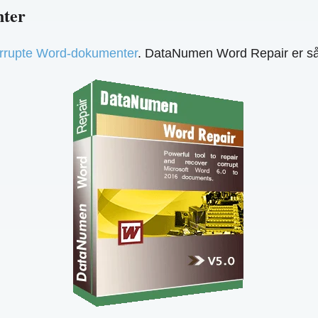
nter
orrupte Word-dokumenter
. DataNumen Word Repair er s