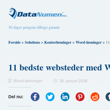
30 dages pengene-tilbage-garanti
Forside
>
Solutions
>
Kontorløsninger
>
Word-løsninger
>
11
11 bedste websteder med 
Word-løsninger
16. januar 2026
Del nu: