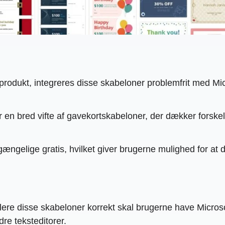
produkt, integreres disse skabeloner problemfrit med Mic
en bred vifte af gavekortskabeloner, der dækker forskelli
lgængelige gratis, hvilket giver brugerne mulighed for at
re disse skabeloner korrekt skal brugerne have Microsoft
re teksteditorer.