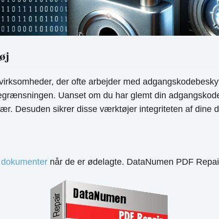
øj
 virksomheder, der ofte arbejder med adgangskodebeskyt
egrænsningen. Uanset om du har glemt din adgangskode e
 Desuden sikrer disse værktøjer integriteten af ​​dine da
 dokumenter
når de er ødelagte. DataNumen PDF Repair e