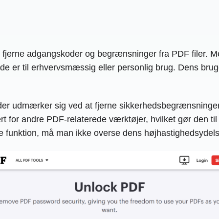
t fjerne adgangskoder og begrænsninger fra PDF filer. Me
e er til erhvervsmæssig eller personlig brug. Dens brug
der udmærker sig ved at fjerne sikkerhedsbegrænsninger 
or andre PDF-relaterede værktøjer, hvilket gør den til e
funktion, må man ikke overse dens højhastighedsydelse o