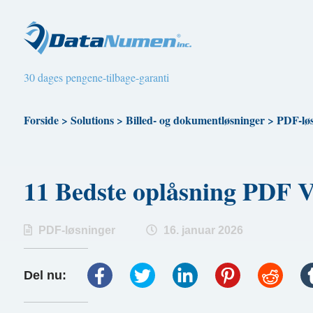
30 dages pengene-tilbage-garanti
Forside
>
Solutions
>
Billed- og dokumentløsninger
>
PDF-lø
11 Bedste oplåsning PDF 
PDF-løsninger
16. januar 2026
Del nu: