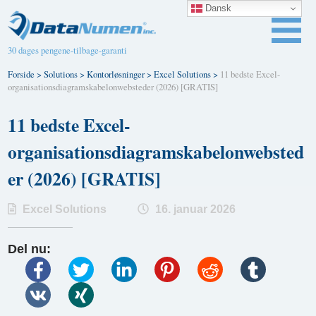
Dansk
30 dages pengene-tilbage-garanti
Forside
>
Solutions
>
Kontorløsninger
>
Excel Solutions
>
11 bedste Excel-
organisationsdiagramskabelonwebsteder (2026) [GRATIS]
11 bedste Excel-
organisationsdiagramskabelonwebsted
er (2026) [GRATIS]
Excel Solutions
16. januar 2026
Del nu: