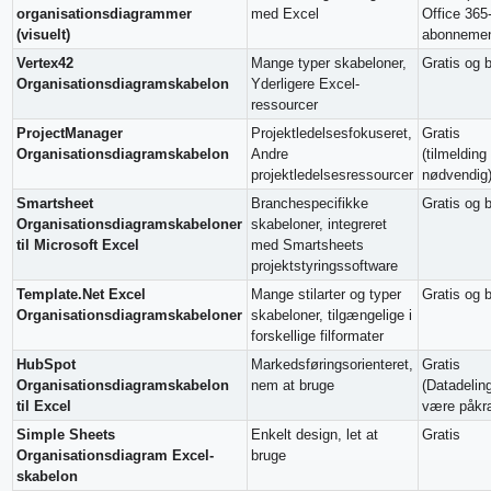
organisationsdiagrammer
med Excel
Office 365
(visuelt)
abonnemen
Vertex42
Mange typer skabeloner,
Gratis og b
Organisationsdiagramskabelon
Yderligere Excel-
ressourcer
ProjectManager
Projektledelsesfokuseret,
Gratis
Organisationsdiagramskabelon
Andre
(tilmelding
projektledelsesressourcer
nødvendig
Smartsheet
Branchespecifikke
Gratis og b
Organisationsdiagramskabeloner
skabeloner, integreret
til Microsoft Excel
med Smartsheets
projektstyringssoftware
Template.Net Excel
Mange stilarter og typer
Gratis og b
Organisationsdiagramskabeloner
skabeloner, tilgængelige i
forskellige filformater
HubSpot
Markedsføringsorienteret,
Gratis
Organisationsdiagramskabelon
nem at bruge
(Datadelin
til Excel
være påkr
Simple Sheets
Enkelt design, let at
Gratis
Organisationsdiagram Excel-
bruge
skabelon