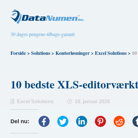
30 dages pengene-tilbage-garanti
Forside
>
Solutions
>
Kontorløsninger
>
Excel Solutions
>
10
10 bedste XLS-editorvæ
Excel Solutions
16. januar 2026
Del nu: