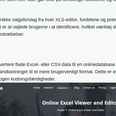
kke salgsforslag fra hver XLS-editor, fordelene og pote
 er at vejlede brugerne i at identificere, hvilket værktøj
estræbelser.
ertere flade Excel- eller CSV-data til en onlinedatabase.
ndtastninger til et mere brugervenligt format. Dette er et
nogen kodningsfærdigheder.