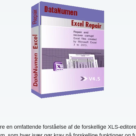
en omfattende forståelse af de forskellige XLS-editorer,
, som hver især gør krav på forskellige funktioner og fu