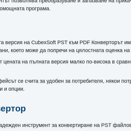
тът позволява преобразуване и запазване на прик
помощната програма.
а версия на CubexSoft PST към PDF Конверторът им
ани, което може да попречи на цялостната оценка на
 цената на пълната версия малко по-висока в срав
ейсът се счита за удобен за потребителя, някои пот
и и опции.
вертор
 надежден инструмент за конвертиране на PST файл