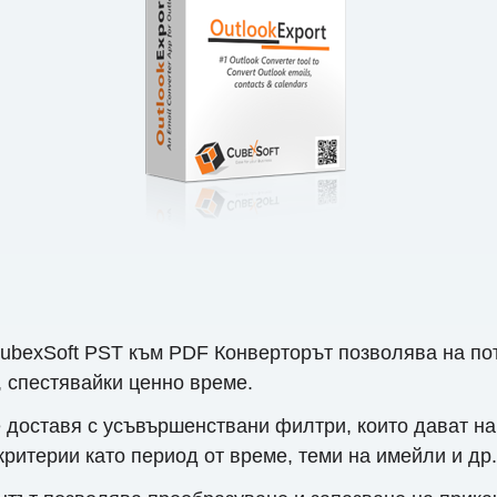
ubexSoft PST към PDF Конверторът позволява на по
 спестявайки ценно време.
 доставя с усъвършенствани филтри, които дават на
ритерии като период от време, теми на имейли и др