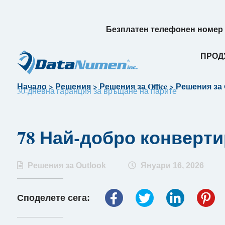
Безплатен телефонен номер (
ПРОД
Начало
>
Решения
>
Решения за Office
>
Решения за 
30-дневна гаранция за връщане на парите
78 Най-добро конвертир
Решения за Outlook
Януари 16, 2026
Споделете сега: