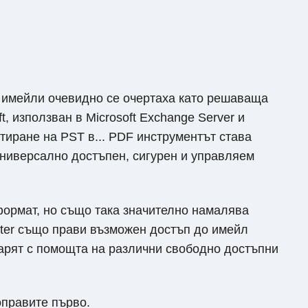
а имейли очевидно се очертаха като решаваща
 използван в Microsoft Exchange Server и
ртиране на PST в... PDF инструментът става
универсално достъпен, сигурен и управляем
формат, но също така значително намалява
ter също прави възможен достъп до имейл
варят с помощта на различни свободно достъпни
оправите първо.