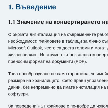
1. Въведение
1.1 Значение на конвертирането н
С бързата дигитализация на съвременните рабо
необходимост. Файловете в таблици за лично съх
Microsoft Outlook, често са доста големи и мога
жизненоважен. Инструментът позволява конверти
преносим формат на документи (PDF).
Това преобразуване не само гарантира, че имей
размера на хранилището, което прави управлен
данни, без непременно да имате инсталация на 
софтуери.
За повредени PST файлове е по-добре да изпо