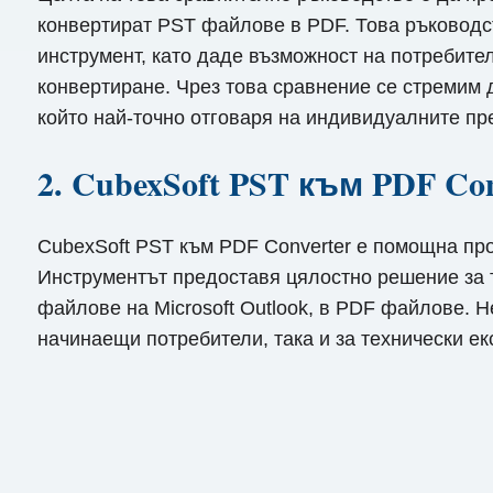
конвертират PST файлове в PDF. Това ръководст
инструмент, като даде възможност на потребит
конвертиране. Чрез това сравнение се стремим 
който най-точно отговаря на индивидуалните пр
2. CubexSoft PST към PDF Con
CubexSoft PST към PDF Converter е помощна пр
Инструментът предоставя цялостно решение за 
файлове на Microsoft Outlook, в PDF файлове. 
начинаещи потребители, така и за технически ек