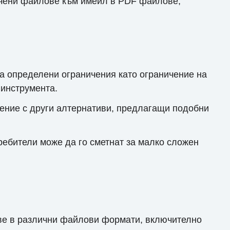
ачени файлове към имейл в PDF файлове,
а определени ограничения като ограничение на
 инструмента.
нение с други алтернативи, предлагащи подобни
ребители може да го сметнат за малко сложен
ове в различни файлови формати, включително