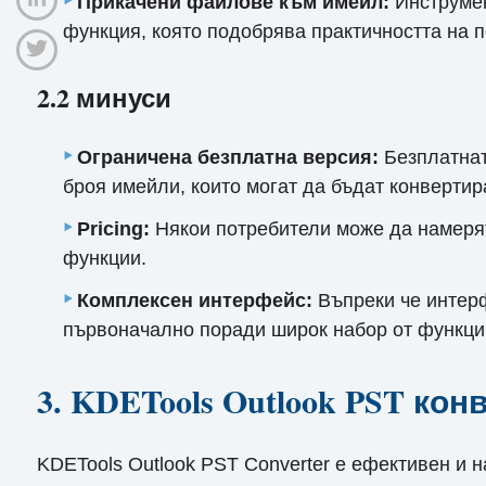
Прикачени файлове към имейл:
Инструмен
функция, която подобрява практичността на 
2.2 минуси
Ограничена безплатна версия:
Безплатнат
броя имейли, които могат да бъдат конвертир
Pricing:
Някои потребители може да намерят
функции.
Комплексен интерфейс:
Въпреки че интерф
първоначално поради широк набор от функци
3. KDETools Outlook PST кон
KDETools Outlook PST Converter е ефективен и