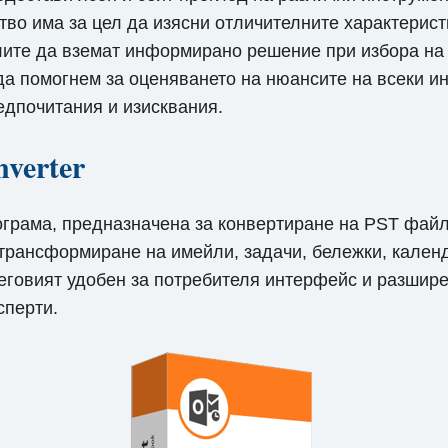
во има за цел да изясни отличителните характерист
елите да вземат информирано решение при избора н
да помогнем за оценяването на нюансите на всеки и
едпочитания и изисквания.
verter
ограма, предназначена за конвертиране на PST файл
трансформиране на имейли, задачи, бележки, календ
Неговият удобен за потребителя интерфейс и разшир
сперти.