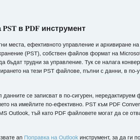
а PST в PDF инструмент
тни места, ефективното управление и архивиране н
ранение (PST), собствен файлов формат на Microsoft,
т да бъдат трудни за управление. Тук се налага конве
рането на тези PST файлове, пълни с данни, в по-
л данните се записват в по-сигурен, нередактируем 
ието на имейлите по-ефективно. PST към PDF Conver
MS Outlook, тъй като PDF файловете могат да се от
лзвате an
Поправка на Outlook
инструмент, за да ги п