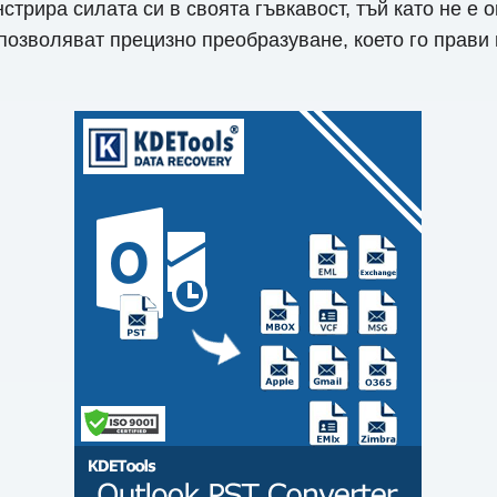
рира силата си в своята гъвкавост, тъй като не е о
озволяват прецизно преобразуване, което го прави н