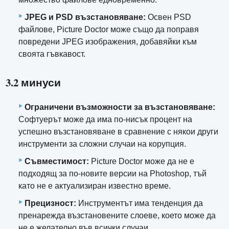
JPEG и PSD възстановяване:
Освен PSD
файлове, Picture Doctor може също да поправя
повредени JPEG изображения, добавяйки към
своята гъвкавост.
3.2 минуси
Ограничени възможности за възстановяване:
Софтуерът може да има по-нисък процент на
успешно възстановяване в сравнение с някои други
инструменти за сложни случаи на корупция.
Съвместимост:
Picture Doctor може да не е
подходящ за по-новите версии на Photoshop, тъй
като не е актуализиран известно време.
Прецизност:
Инструментът има тенденция да
пренарежда възстановените слоеве, което може да
не е желателно във всички случаи.