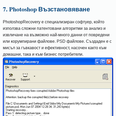
7. Photoshop Възстановяване
PhotoshopRecovery е специализиран софтуер, който
използва сложни патентовани алгоритми за анализ и
извличане на възможно най-много данни от повредени
или корумпирани файлове. PSD файлове. Създаден е с
мисъл за гъвкавост и ефективност, насочен както към
домашни, така и към бизнес потребители.