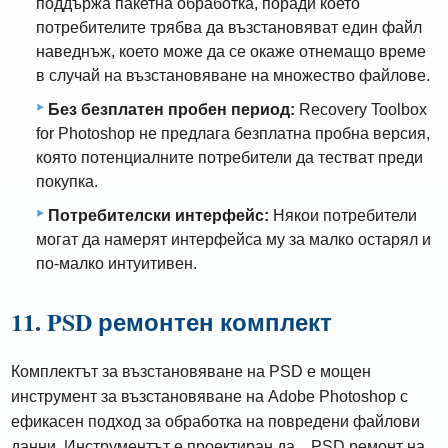
поддържа пакетна обработка, поради което
потребителите трябва да възстановяват един файл
наведнъж, което може да се окаже отнемащо време
в случай на възстановяване на множество файлове.
Без безплатен пробен период:
Recovery Toolbox
for Photoshop не предлага безплатна пробна версия,
която потенциалните потребители да тестват преди
покупка.
Потребителски интерфейс:
Някои потребители
могат да намерят интерфейса му за малко остарял и
по-малко интуитивен.
11. PSD ремонтен комплект
Комплектът за възстановяване на PSD е мощен
инструмент за възстановяване на Adobe Photoshop с
ефикасен подход за обработка на повредени файлови
данни. Инструментът е проектиран да... PSD ремонт на