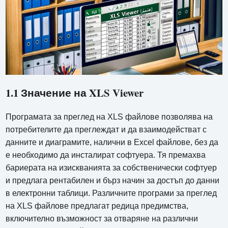
1.1 Значение на XLS Viewer
Програмата за преглед на XLS файлове позволява на
потребителите да преглеждат и да взаимодействат с
данните и диаграмите, налични в Excel файлове, без да
е необходимо да инсталират софтуера. Тя премахва
бариерата на изискванията за собственически софтуер
и предлага рентабилен и бърз начин за достъп до данни
в електронни таблици. Различните програми за преглед
на XLS файлове предлагат редица предимства,
включително възможност за отваряне на различни