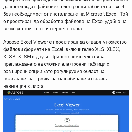
да преглеждат файлове с електронни таблици на Excel
без необходимост от инсталиране на Microsoft Excel. Той
е проектиран да обработва файлове на Excel удобно на
всяко устройство с интернет връзка.
Aspose Excel Viewer е проектиран да отваря множество
файлови формати на Excel, включително XLS, XLSX,
XLSB, XLSM и други. Приложението улеснява
преглеждането на сложни електронни таблици с
разширени опции като регулируема област на
показване, настройка за мащабиране и гъвкава
навигация в листа.