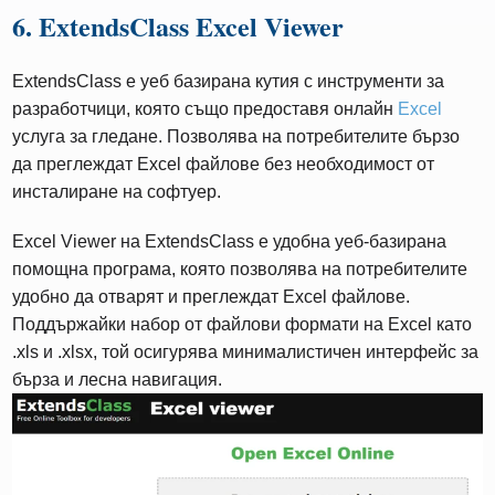
6. ExtendsClass Excel Viewer
ExtendsClass е уеб базирана кутия с инструменти за
разработчици, която също предоставя онлайн
Excel
услуга за гледане. Позволява на потребителите бързо
да преглеждат Excel файлове без необходимост от
инсталиране на софтуер.
Excel Viewer на ExtendsClass е удобна уеб-базирана
помощна програма, която позволява на потребителите
удобно да отварят и преглеждат Excel файлове.
Поддържайки набор от файлови формати на Excel като
.xls и .xlsx, той осигурява минималистичен интерфейс за
бърза и лесна навигация.