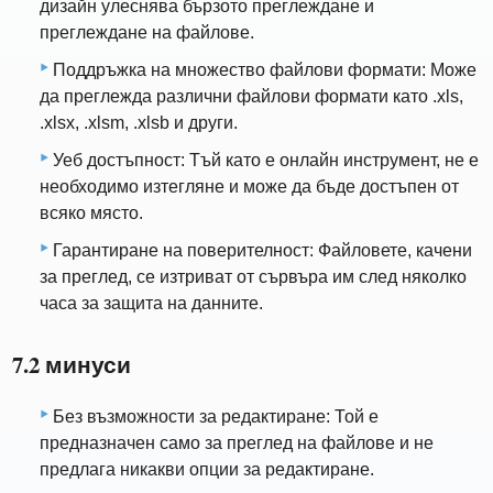
дизайн улеснява бързото преглеждане и
преглеждане на файлове.
Поддръжка на множество файлови формати: Може
да преглежда различни файлови формати като .xls,
.xlsx, .xlsm, .xlsb и други.
Уеб достъпност: Тъй като е онлайн инструмент, не е
необходимо изтегляне и може да бъде достъпен от
всяко място.
Гарантиране на поверителност: Файловете, качени
за преглед, се изтриват от сървъра им след няколко
часа за защита на данните.
7.2 минуси
Без възможности за редактиране: Той е
предназначен само за преглед на файлове и не
предлага никакви опции за редактиране.