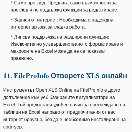
Само преглед: Предлага само възможности за
преглед и не поддържа функции за редактиране.
Зависи от интернет: Необходима е надеждна
интернет връзка за гладка работа.
Липсва поддръжка на разширени функции:
Изключително усъвършенстваното форматиране и
макросите на Excel може да не се показват
правилно.
11. FileProInfo Отворете XLS онлайн
Инструментът Open XLS Online на FileProInfo е друго
допълнение към уеб базираните визуализатори на
Excel. Той предоставя удобен начин за преглеждане на
таблици на Excel направо от предпочитания от вас
интернет браузър, без да е необходимо инсталиране на
софтуер.