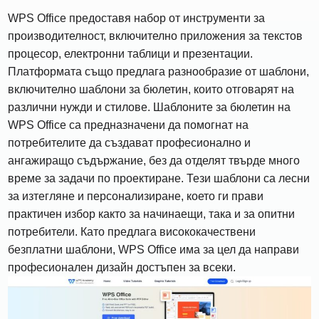
WPS Office предоставя набор от инструменти за
производителност, включително приложения за текстов
процесор, електронни таблици и презентации.
Платформата също предлага разнообразие от шаблони,
включително шаблони за бюлетин, които отговарят на
различни нужди и стилове. Шаблоните за бюлетин на
WPS Office са предназначени да помогнат на
потребителите да създават професионално и
ангажиращо съдържание, без да отделят твърде много
време за задачи по проектиране. Тези шаблони са лесни
за изтегляне и персонализиране, което ги прави
практичен избор както за начинаещи, така и за опитни
потребители. Като предлага висококачествени
безплатни шаблони, WPS Office има за цел да направи
професионален дизайн достъпен за всеки.