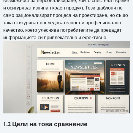
възможност за персонализиране, които спестяват време
и осигуряват изпипан краен продукт. Тези шаблони не
само рационализират процеса на проектиране, но също
така осигуряват последователност и професионално
качество, което улеснява потребителите да предадат
информацията си привлекателно и ефективно.
1.2 Цели на това сравнение