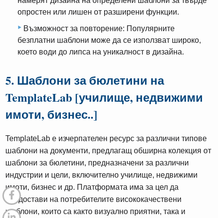
намерят дизайна на определени шаблони за твърде
опростен или лишен от разширени функции.
Възможност за повторение: Популярните
безплатни шаблони може да се използват широко,
което води до липса на уникалност в дизайна.
5. Шаблони за бюлетини на
TemplateLab [училище, недвижими
имоти, бизнес..]
TemplateLab е изчерпателен ресурс за различни типове
шаблони на документи, предлагащ обширна колекция от
шаблони за бюлетини, предназначени за различни
индустрии и цели, включително училище, недвижими
имоти, бизнес и др. Платформата има за цел да
предостави на потребителите висококачествени
шаблони, които са както визуално приятни, така и