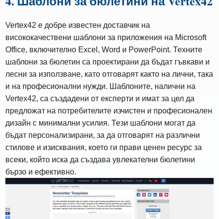
4. Шаблони за бюлетини на Vertex42
Vertex42 е добре известен доставчик на
висококачествени шаблони за приложения на Microsoft
Office, включително Excel, Word и PowerPoint. Техните
шаблони за бюлетин са проектирани да бъдат гъвкави и
лесни за използване, като отговарят както на лични, така
и на професионални нужди. Шаблоните, налични на
Vertex42, са създадени от експерти и имат за цел да
предложат на потребителите изчистен и професионален
дизайн с минимални усилия. Тези шаблони могат да
бъдат персонализирани, за да отговарят на различни
стилове и изисквания, което ги прави ценен ресурс за
всеки, който иска да създава увлекателни бюлетини
бързо и ефективно.