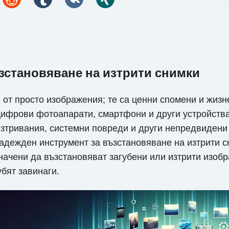
ъзстановяване на изтрити снимки
 от просто изображения; те са ценни спомени и жиз
цифрови фотоапарати, смартфони и други устройства
зтривания, системни повреди и други непредвидени 
адежден инструмент за възстановяване на изтрити сн
начени да възстановяват загубени или изтрити изобр
убят завинаги.