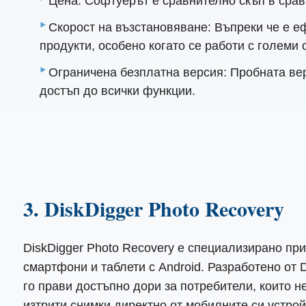
Цена: Софтуерът е сравнително скъп в срав
Скорост на възстановяване: Въпреки че е е
продукти, особено когато се работи с големи
Ограничена безплатна версия: Пробната вер
достъп до всички функции.
3. DiskDigger Photo Recovery
DiskDigger Photo Recovery е специализирано пр
смартфони и таблети с Android. Разработено от 
го прави достъпно дори за потребители, които н
изтрити снимки директно от мобилните си устрой