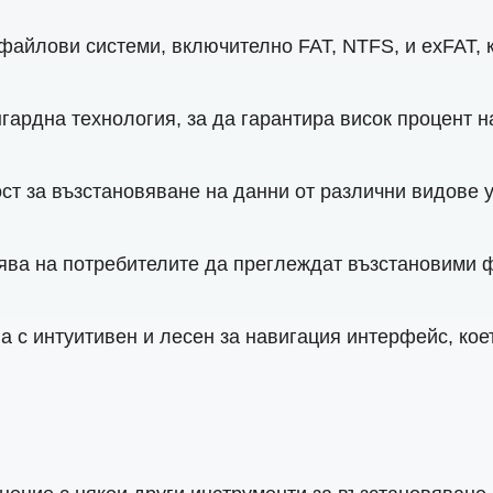
айлови системи, включително FAT, NTFS, и exFAT, к
ардна технология, за да гарантира висок процент на
т за възстановяване на данни от различни видове у
ява на потребителите да преглеждат възстановими ф
 с интуитивен и лесен за навигация интерфейс, коет