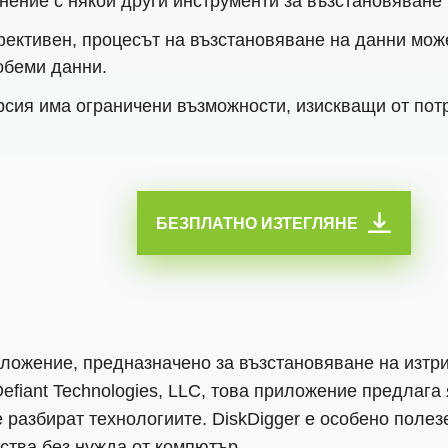
нение с някои други инструменти за възстановяване 
фективен, процесът на възстановяване на данни мож
 обеми данни.
сия има ограничени възможности, изискващи от пот
БЕЗПЛАТНО ИЗТЕГЛЯНЕ
иложение, предназначено за възстановяване на изтр
Defiant Technologies, LLC, това приложение предлага
е разбират технологиите. DiskDigger е особено полез
ства без нужда от компютър.