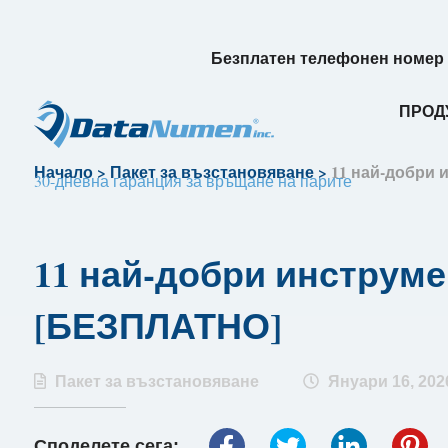
Безплатен телефонен номер (
ПРОД
Начало
>
Пакет за възстановяване
>
11 най-добри 
30-дневна гаранция за връщане на парите
11 най-добри инструме
[БЕЗПЛАТНО]
Пакет за възстановяване
Януари 16, 202
Споделете сега: