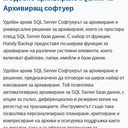
Архивиращ софтуер
Удобен архив SQL Server Софтуерът за архивиране е
универсално решение за архивиране, което се простира
отвъд SQL Server бази данни. С набор от функции,
Handy Backup предоставя по-широки функции за
архивиране на различни системни елементи, които
включват файлове, папки, имейли и бази данни.
Удобен архив SQL Server Софтуерът за архивиране е
решение, предназначено да отговори на широк набор от
изисквания за архивиране. Той позволява
автоматизирано архивиране за SQL Server бази данни, с
опции за пълно, диференциално и резервно копие на
регистър на транзакциите. Инструментът също така
позволява персонализирано планиране, криптиране и
компресиране на архиви и осигурява поддръжка както
за локални, така и за облачни дестинации за