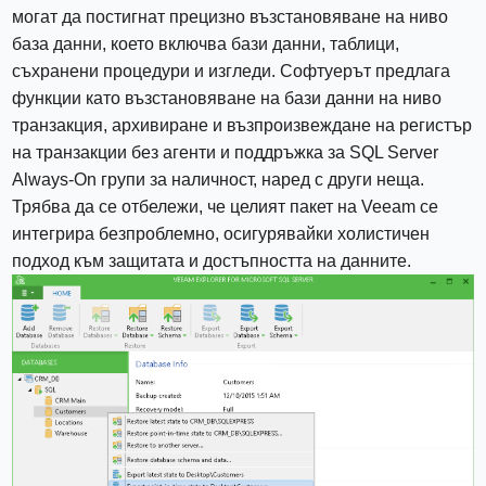
могат да постигнат прецизно възстановяване на ниво
база данни, което включва бази данни, таблици,
съхранени процедури и изгледи. Софтуерът предлага
функции като възстановяване на бази данни на ниво
транзакция, архивиране и възпроизвеждане на регистър
на транзакции без агенти и поддръжка за SQL Server
Always-On групи за наличност, наред с други неща.
Трябва да се отбележи, че целият пакет на Veeam се
интегрира безпроблемно, осигурявайки холистичен
подход към защитата и достъпността на данните.