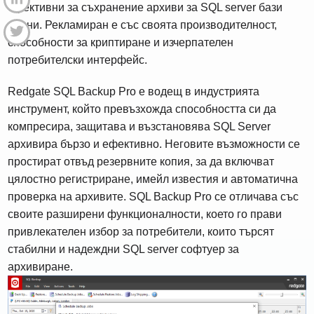
ефективни за съхранение архиви за SQL server бази
данни. Рекламиран е със своята производителност,
способности за криптиране и изчерпателен
потребителски интерфейс.
Redgate SQL Backup Pro е водещ в индустрията
инструмент, който превъзхожда способността си да
компресира, защитава и възстановява SQL Server
архивира бързо и ефективно. Неговите възможности се
простират отвъд резервните копия, за да включват
цялостно регистриране, имейл известия и автоматична
проверка на архивите. SQL Backup Pro се отличава със
своите разширени функционалности, което го прави
привлекателен избор за потребители, които търсят
стабилни и надеждни SQL server софтуер за
архивиране.