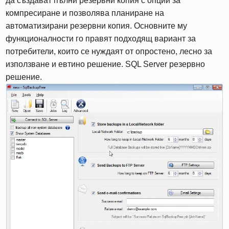
да създават пълни резервни копия с опции за
компресиране и позволява планиране на
автоматизирани резервни копия. Основните му
функционалности го правят подходящ вариант за
потребители, които се нуждаят от опростено, лесно за
използване и евтино решение. SQL Server резервно
решение.