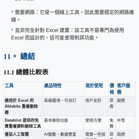
需要網路：它是一個線上工具，因此需要穩定的網路連
線。
並非完全針對 Excel 建置：該工具不是專門為使用
Excel 而設計的，這可能會限制其功能。
11。 總結
11.1 總體比較表
工具
產品特性
易於使用
價
客戶服
格
務
適用於 Excel 的
高級選項，可自訂
用戶友好
昂
固德
Ablebits 重複刪除
貴
器
Datablist 提供的免
基本刪除功能
使用方便
免
中等
費重複資料刪除工具
費
番茄人工智慧
AI驅動，數據豐富
需要一些技
昂
固德