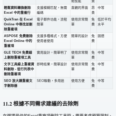
術技能
貴
輕鬆資料轉換刪除
支援模糊匹配，無需
直觀的界面
昂
中等
Excel 中的重複行
編碼
貴
QuikTran 在 Excel
電子郵件功能，流程
使用非常簡
免
低於平均
Online 中尋找並刪
簡單
單
費
水平
除重複項
ASPOSE 免費刪除
支援多種格式，方便
簡單的設計
免
固德
Excel Online 中的
使用者使用
費
重複項
GLE TECH 免費線
實用設計，簡單明了
使用非常簡
免
中等
上刪除重複項工具
單
費
文字工具線上重複資
即時結果，簡單設計
使用非常簡
免
中等
料刪除 - 從行列表中
單
費
刪除重複項
SEO 放大鏡重複文
SEO聯動，多用途
使用方便
免
中等
字刪除器
費
11.2 根據不同需求建議的去除劑
在選擇最佳的Excel重複項刪除工具時，需要考慮預算限制、