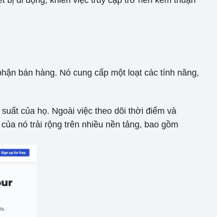
t bị di động, khiến việc truy cập trở nên kém thuận
phận bán hàng. Nó cung cấp một loạt các tính năng,
uất của họ. Ngoài việc theo dõi thời điểm và
 của nó trải rộng trên nhiều nền tảng, bao gồm