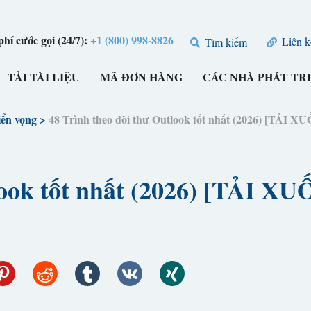
hí cước gọi (24/7):
+1 (800) 998-8826
Liên k
Tìm kiếm
TẢI TÀI LIỆU
MÃ ĐƠN HÀNG
CÁC NHÀ PHÁT TR
iển vọng
>
48 Trình theo dõi thư Outlook tốt nhất (2026) [TẢI
tlook tốt nhất (2026) [TẢI 