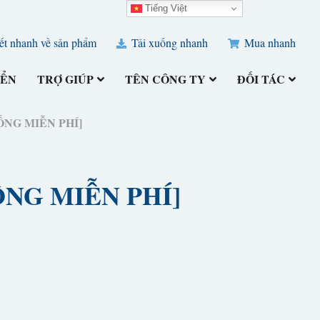
Tiếng Việt
ết nhanh về sản phẩm
Tải xuống nhanh
Mua nhanh
IỂN
TRỢ GIÚP
TÊN CÔNG TY
ĐỐI TÁC
 XUỐNG MIỄN PHÍ]
XUỐNG MIỄN PHÍ]