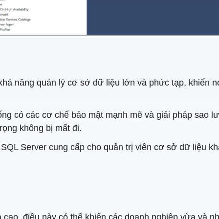
khả năng quản lý cơ sở dữ liệu lớn và phức tạp, khiến n
ống có các cơ chế bảo mật mạnh mẽ và giải pháp sao l
trọng không bị mất đi.
QL Server cung cấp cho quản trị viên cơ sở dữ liệu kh
há cao, điều này có thể khiến các doanh nghiệp vừa và