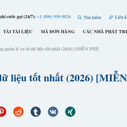
hí cước gọi (24/7):
+1 (800) 998-8826
Liên k
Tìm kiếm
TẢI TÀI LIỆU
MÃ ĐƠN HÀNG
CÁC NHÀ PHÁT TR
g quản lý cơ sở dữ liệu tốt nhất (2026) [MIỄN PHÍ]
dữ liệu tốt nhất (2026) [MIỄ
6