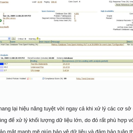
ang lại hiệu năng tuyệt vời ngay cả khi xử lý các cơ sở 
g để xử lý khối lượng dữ liệu lớn, do đó rất phù hợp v
ảo mật mạnh mẽ giúp bảo vệ dữ liệu và đảm bảo tuân th