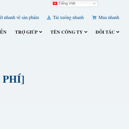
Tiếng Việt
ết nhanh về sản phẩm
Tải xuống nhanh
Mua nhanh
IỂN
TRỢ GIÚP
TÊN CÔNG TY
ĐỐI TÁC
N PHÍ]