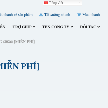
Tiếng Việt
ết nhanh về sản phẩm
Tải xuống nhanh
Mua nhanh
IỂN
TRỢ GIÚP
TÊN CÔNG TY
ĐỐI TÁC
NG (2026) [MIỄN PHÍ]
[MIỄN PHÍ]