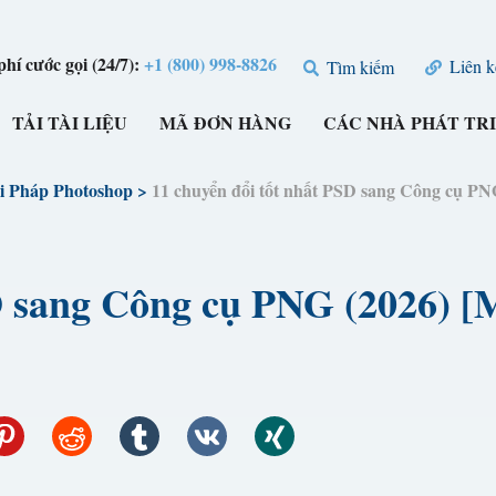
hí cước gọi (24/7):
+1 (800) 998-8826
Liên k
Tìm kiếm
TẢI TÀI LIỆU
MÃ ĐƠN HÀNG
CÁC NHÀ PHÁT TR
i Pháp Photoshop
>
11 chuyển đổi tốt nhất PSD sang Công cụ P
SD sang Công cụ PNG (2026) 