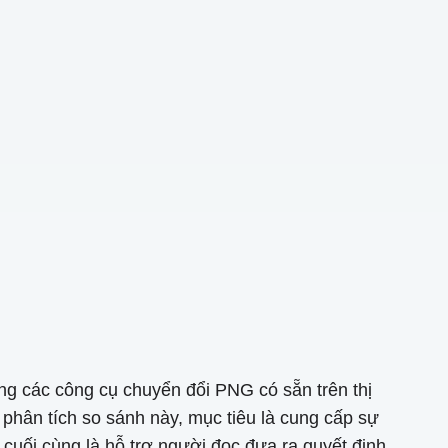
g các công cụ chuyển đổi PNG có sẵn trên thị
 phân tích so sánh này, mục tiêu là cung cấp sự
cuối cùng là hỗ trợ người đọc đưa ra quyết định