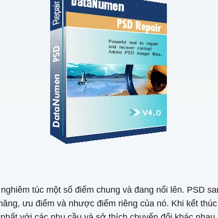
nghiêm túc một số điểm chung và đang nổi lên. PSD san
năng, ưu điểm và nhược điểm riêng của nó. Khi kết thúc
nhất với các nhu cầu và sở thích chuyển đổi khác nhau, 