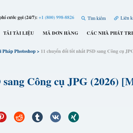
hí cước gọi (24/7):
+1 (800) 998-8826
Liên k
Tìm kiếm
TẢI TÀI LIỆU
MÃ ĐƠN HÀNG
CÁC NHÀ PHÁT TR
i Pháp Photoshop
>
11 chuyển đổi tốt nhất PSD sang Công cụ JP
SD sang Công cụ JPG (2026) 