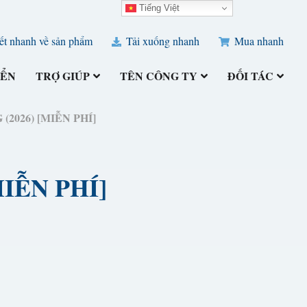
Tiếng Việt
ết nhanh về sản phẩm
Tải xuống nhanh
Mua nhanh
IỂN
TRỢ GIÚP
TÊN CÔNG TY
ĐỐI TÁC
G (2026) [MIỄN PHÍ]
[MIỄN PHÍ]