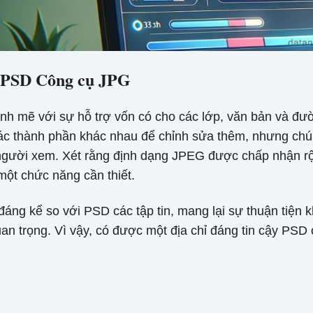
i PSD Công cụ JPG
 mẽ với sự hỗ trợ vốn có cho các lớp, văn bản và đư
i các thành phần khác nhau để chỉnh sửa thêm, nhưng chún
người xem. Xét rằng định dạng JPEG được chấp nhận rộn
một chức năng cần thiết.
ng kể so với PSD các tập tin, mang lại sự thuận tiện k
quan trọng. Vì vậy, có được một địa chỉ đáng tin cậy P