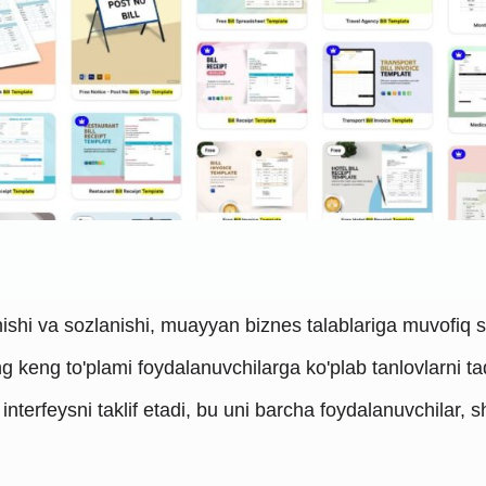
inishi va sozlanishi, muayyan biznes talablariga muvofiq 
ng keng to'plami foydalanuvchilarga ko'plab tanlovlarni ta
v interfeysni taklif etadi, bu uni barcha foydalanuvchila