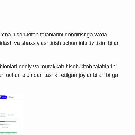
cha hisob-kitob talablarini qondirishga va'da
lash va shaxsiylashtirish uchun intuitiv tizim bilan
onlari oddiy va murakkab hisob-kitob talablarini
 uchun oldindan tashkil etilgan joylar bilan birga