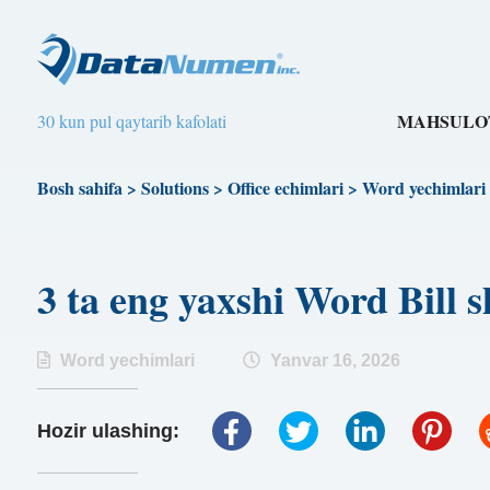
MAHSULO
30 kun pul qaytarib kafolati
Bosh sahifa
>
Solutions
>
Office echimlari
>
Word yechimlari
3 ta eng yaxshi Word Bill 
Word yechimlari
Yanvar 16, 2026
Hozir ulashing: