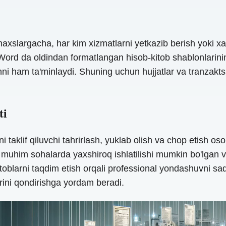
shaxslargacha, har kim xizmatlarni yetkazib berish yoki xa
ord da oldindan formatlangan hisob-kitob shablonlarining
shni ham ta'minlaydi. Shuning uchun hujjatlar va tranzakt
ti
ni taklif qiluvchi tahrirlash, yuklab olish va chop etish o
a muhim sohalarda yaxshiroq ishlatilishi mumkin bo'lgan v
b-kitoblarni taqdim etish orqali professional yondashuvni 
rini qondirishga yordam beradi.