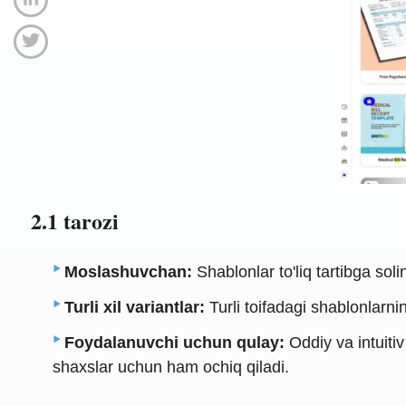
2.1 tarozi
Moslashuvchan:
Shablonlar to'liq tartibga sol
Turli xil variantlar:
Turli toifadagi shablonlarni
Foydalanuvchi uchun qulay:
Oddiy va intuiti
shaxslar uchun ham ochiq qiladi.