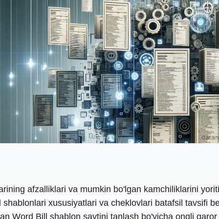
larining afzalliklari va mumkin bo'lgan kamchiliklarini yor
hablonlari xususiyatlari va cheklovlari batafsil tavsifi b
an Word Bill shablon saytini tanlash bo'yicha ongli qaror