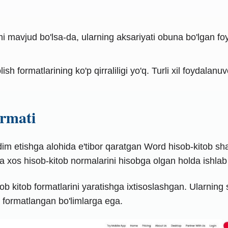
i mavjud bo'lsa-da, ularning aksariyati obuna bo'lgan foy
ish formatlarining ko'p qirraliligi yo'q. Turli xil foydalan
ormati
 etishga alohida e'tibor qaratgan Word hisob-kitob shablo
iga xos hisob-kitob normalarini hisobga olgan holda ishlab
ob kitob formatlarini yaratishga ixtisoslashgan. Ularning 
n formatlangan bo'limlarga ega.