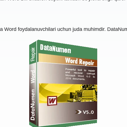
a Word foydalanuvchilari uchun juda muhimdir. DataNu