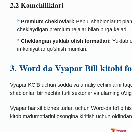
2.2 Kamchiliklari
Premium cheklovlari:
Bepul shablonlar to'plam
cheklaydigan premium rejalar bilan birga keladi.
Cheklangan yuklab olish formatlari:
Yuklab ol
imkoniyatlar qo'shish mumkin.
3. Word da Vyapar Bill kitobi f
Vyapar KO'B uchun sodda va amaliy echimlarni taqdim
shablonlari bir nechta turli sektorlar va ularning o'z
Vyapar har xil biznes turlari uchun Word-da to'liq his
kitob ma'lumotlarini osongina kiritish uchun oldinda