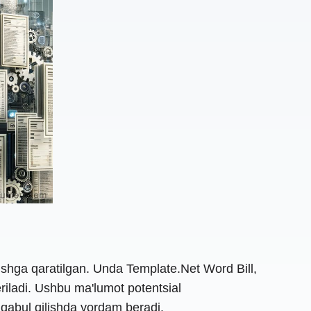
itishga qaratilgan. Unda Template.Net Word Bill,
eriladi. Ushbu ma'lumot potentsial
 qabul qilishda yordam beradi.