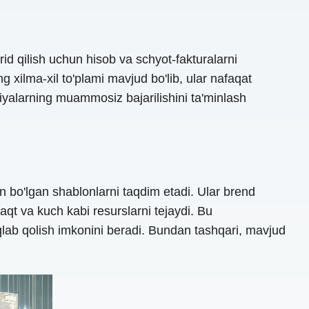
rid qilish uchun hisob va schyot-fakturalarni
 xilma-xil to'plami mavjud bo'lib, ular nafaqat
siyalarning muammosiz bajarilishini ta'minlash
son bo'lgan shablonlarni taqdim etadi. Ular brend
aqt va kuch kabi resurslarni tejaydi. Bu
saqlab qolish imkonini beradi. Bundan tashqari, mavjud