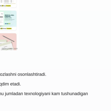
sozlashni osonlashtiradi.
qdim etadi.
r, shu jumladan texnologiyani kam tushunadigan