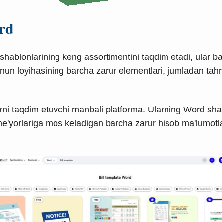
rd
ablonlarining keng assortimentini taqdim etadi, ular bar
nun loyihasining barcha zarur elementlari, jumladan tahrir
ni taqdim etuvchi manbali platforma. Ularning Word shabl
me'yorlariga mos keladigan barcha zarur hisob ma'lumotlari