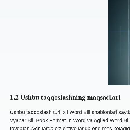
1.2 Ushbu taqqoslashning maqsadlari
Ushbu taqqoslash turli xil Word Bill shablonlari sayt
Vyapar Bill Book Format In Word va Agiled Word Bill s
foydalanuvchilarga o'z ehtiyojlariga eng mos keladig