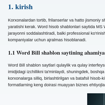
1. kirish
Korxonalardan tortib, frilanserlar va hatto jismoniy 
yaratishi kerak. Word hisob shablonlari saytida MS W
jarayonni soddalashtiradi, balki professional ko'rini
kompaniyalar uchun ajralmas hisoblanadi.
1.1 Word Bill shablon saytining ahamiya
Word Bill shablon saytlari qulaylik va qulay interfeys
imidjidagi izchillikni ta'minlaydi, shuningdek, boshq
korxonalarga silliq, birlashtirilgan va batafsil hiso
formatlarning keng doirasi muayyan biznes ehtiyojla