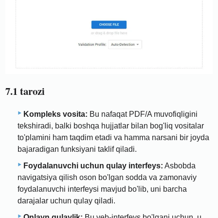
7.1 tarozi
Kompleks vosita:
Bu nafaqat PDF/A muvofiqligini
tekshiradi, balki boshqa hujjatlar bilan bog'liq vositalar
to'plamini ham taqdim etadi va hamma narsani bir joyda
bajaradigan funksiyani taklif qiladi.
Foydalanuvchi uchun qulay interfeys:
Asbobda
navigatsiya qilish oson bo'lgan sodda va zamonaviy
foydalanuvchi interfeysi mavjud bo'lib, uni barcha
darajalar uchun qulay qiladi.
Onlayn qulaylik:
Bu veb-interfeys bo'lgani uchun, u