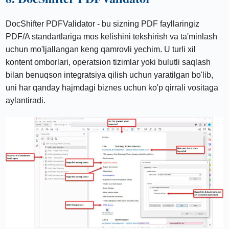
DocShifter PDFValidator - bu sizning PDF fayllaringiz
PDF/A standartlariga mos kelishini tekshirish va ta'minlash
uchun mo'ljallangan keng qamrovli yechim. U turli xil
kontent omborlari, operatsion tizimlar yoki bulutli saqlash
bilan benuqson integratsiya qilish uchun yaratilgan bo'lib,
uni har qanday hajmdagi biznes uchun ko'p qirrali vositaga
aylantiradi.