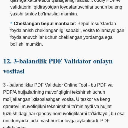
qilishga katta e'tibor qaratganligi sababli, oddiy PDF/A
validatorini qidirayotgan foydalanuvchilar uchun bu eng
yaxshi tanlov bo'lmasligi mumkin.
Cheklangan bepul manbalar:
Bepul resurslardan
foydalanish cheklanganligi sababli, vosita to'lamaydigan
foydalanuvchilar uchun cheklangan yordamga ega
bo'lishi mumkin.
12. 3-balandlik PDF Validator onlayn
vositasi
3 - balandliklar PDF Validator Online Tool - bu PDF va
PDF/A hujjatlarining muvofiqligini tekshirish uchun
mo'ljallangan ixtisoslashgan vosita. U tezkor va keng
qamrovli muvofiqlikni tekshirishni ta'minlaydi va hujjat
tuzilishidagi har qanday nomuvofiqliklarni ta'kidlaydi, bu esa
uni dunyoda juda mashhur tanlovga aylantiradi. PDF
validatorlar.