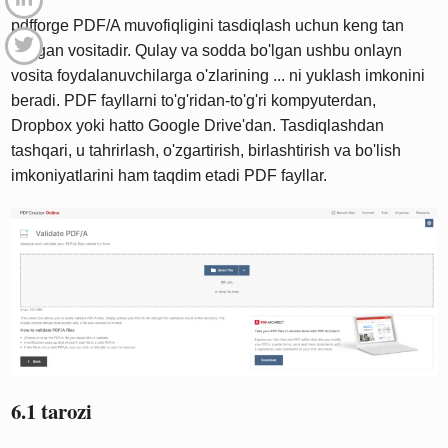
pdfforge PDF/A muvofiqligini tasdiqlash uchun keng tan
olingan vositadir. Qulay va sodda bo'lgan ushbu onlayn
vosita foydalanuvchilarga o'zlarining ... ni yuklash imkonini
beradi. PDF fayllarni to'g'ridan-to'g'ri kompyuterdan,
Dropbox yoki hatto Google Drive'dan. Tasdiqlashdan
tashqari, u tahrirlash, o'zgartirish, birlashtirish va bo'lish
imkoniyatlarini ham taqdim etadi PDF fayllar.
6.1 tarozi