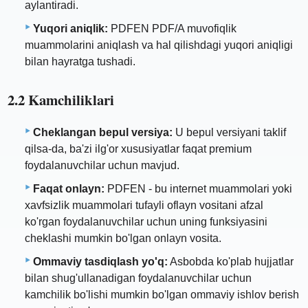
aylantiradi.
Yuqori aniqlik:
PDFEN PDF/A muvofiqlik
muammolarini aniqlash va hal qilishdagi yuqori aniqligi
bilan hayratga tushadi.
2.2 Kamchiliklari
Cheklangan bepul versiya:
U bepul versiyani taklif
qilsa-da, ba'zi ilg'or xususiyatlar faqat premium
foydalanuvchilar uchun mavjud.
Faqat onlayn:
PDFEN - bu internet muammolari yoki
xavfsizlik muammolari tufayli oflayn vositani afzal
ko'rgan foydalanuvchilar uchun uning funksiyasini
cheklashi mumkin bo'lgan onlayn vosita.
Ommaviy tasdiqlash yo'q:
Asbobda ko'plab hujjatlar
bilan shug'ullanadigan foydalanuvchilar uchun
kamchilik bo'lishi mumkin bo'lgan ommaviy ishlov berish