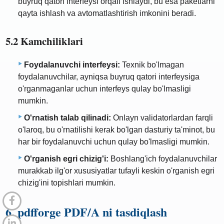
buyruq qatori interfeysi orqali ishlaydi, bu esa paketlarni
qayta ishlash va avtomatlashtirish imkonini beradi.
5.2 Kamchiliklari
Foydalanuvchi interfeysi:
Texnik bo'lmagan
foydalanuvchilar, ayniqsa buyruq qatori interfeysiga
o'rganmaganlar uchun interfeys qulay bo'lmasligi
mumkin.
O'rnatish talab qilinadi:
Onlayn validatorlardan farqli
o'laroq, bu o'rnatilishi kerak bo'lgan dasturiy ta'minot, bu
har bir foydalanuvchi uchun qulay bo'lmasligi mumkin.
O'rganish egri chizig'i:
Boshlang'ich foydalanuvchilar
murakkab ilg'or xususiyatlar tufayli keskin o'rganish egri
chizig'ini topishlari mumkin.
6. pdfforge PDF/A ni tasdiqlash