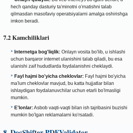
hech qanday dasturiy ta'minotni o'rnatishni talab
qilmasdan masofaviy operatsiyalarni amalga oshirishga
imkon beradi.
7.2 Kamchiliklari
Internetga bog'liqlik:
Onlayn vosita bo'lib, u ishlashi
uchun barqaror internet ulanishini talab qiladi, bu esa
ulanishi zaif hududlarda foydalanishni cheklaydi.
Fayl hajmi bo'yicha cheklovlar:
Fayl hajmi bo'yicha
ma'lum cheklovlar mavjud, bu katta hujjatlar bilan
ishlaydigan foydalanuvchilar uchun etarli bo'lmasligi
mumkin.
E'lonlar:
Asbob vaqti-vaqti bilan ish tajribasini buzishi
mumkin bo'lgan reklamalarni ko'rsatadi.
8. DocShifter PDFValidator