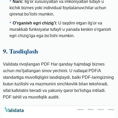
Narx:
Ilg'or xususiyatlari va imkoniyatlari tufayli u
kichik biznes yoki individual foydalanuvchilar uchun
qimmat bo'lishi mumkin.
O'rganish egri chizig'i:
U taqdim etgan ilg'or va
murakkab funksiyalar tufayli u yanada keskin o'rganish
egri chizig'iga ega bo'lishi mumkin.
9. Tasdiqlash
Validata rivojlangan PDF Har qanday hajmdagi biznes
uchun mo'ljallangan sinov yechimi. U nafaqat PDF/A
standartiga muvofiqligini tasdiqlaydi, balki PDF-laringizning
butun tuzilishi va mazmunini sinchkovlik bilan tekshiradi,
sifat kafolatini beradi va yakuniy qaror bo'lishga intiladi.
PDF tahlil va muvofiqlik auditi.