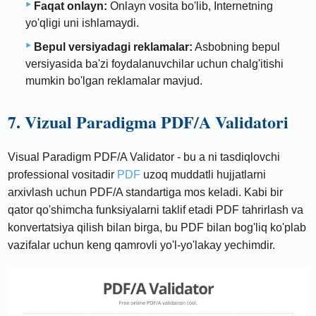
Faqat onlayn:
Onlayn vosita bo'lib, Internetning
yo'qligi uni ishlamaydi.
Bepul versiyadagi reklamalar:
Asbobning bepul
versiyasida ba'zi foydalanuvchilar uchun chalg'itishi
mumkin bo'lgan reklamalar mavjud.
7. Vizual Paradigma PDF/A Validatori
Visual Paradigm PDF/A Validator - bu a ni tasdiqlovchi
professional vositadir
PDF
uzoq muddatli hujjatlarni
arxivlash uchun PDF/A standartiga mos keladi. Kabi bir
qator qo'shimcha funksiyalarni taklif etadi PDF tahrirlash va
konvertatsiya qilish bilan birga, bu PDF bilan bog'liq ko'plab
vazifalar uchun keng qamrovli yo'l-yo'lakay yechimdir.