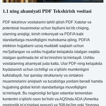
1.1 ning ahamiyati PDF Tekshirish vositasi
PDF tekshiruv vositalarini tahlil qilish PDF Xatolar va
potentsial muammolar uchun fayllarni ko'rib chiqing,
ularning aniqligi, kirish imkoniyati va PDF/A kabi
standartlarga muvofiqligini muhokama qiling. PDF/A
elektron hujjatlarni uzoq muddatli saqlash uchun
mo'ljallangan va ushbu hujjatlar kelajakda istalgan vaqtda
istalgan qurilmada bir xil ko'rinishini ta'minlaydi. Ushbu
vositalarning ahamiyati juda katta. Ular PDF-ning kelajakda
foydalanish uchun izchilligi va o'qilishi mumkinligini
kafolatlaydi, har qanday strukturaviy va sintaksis
muammolarini aniqlash va tuzatishga yordam beradi hamda
hujjatning global kirish standartlariga muvofiqligini
ta'minlaydi. Bu nogironligi bo'lgan odamlar tomonidan
kontentni o'qilishi oson bo'lishi va AQShda ADA (Amerika
nogironlik to'g'risidagi qonuni) va 508-bo'lim yoki Yevropa