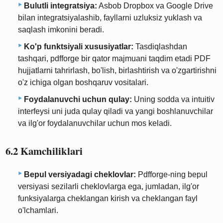
Bulutli integratsiya:
Asbob Dropbox va Google Drive
bilan integratsiyalashib, fayllarni uzluksiz yuklash va
saqlash imkonini beradi.
Ko'p funktsiyali xususiyatlar:
Tasdiqlashdan
tashqari, pdfforge bir qator majmuani taqdim etadi PDF
hujjatlarni tahrirlash, bo'lish, birlashtirish va o'zgartirishni
o'z ichiga olgan boshqaruv vositalari.
Foydalanuvchi uchun qulay:
Uning sodda va intuitiv
interfeysi uni juda qulay qiladi va yangi boshlanuvchilar
va ilg'or foydalanuvchilar uchun mos keladi.
6.2 Kamchiliklari
Bepul versiyadagi cheklovlar:
Pdfforge-ning bepul
versiyasi sezilarli cheklovlarga ega, jumladan, ilg'or
funksiyalarga cheklangan kirish va cheklangan fayl
o'lchamlari.