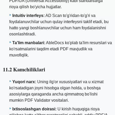
PDF/UA (Universal Accessibility) kabi standartlarga
rioya qilish bo'yicha hujjatlar.
Intuitiv interfeys:
AD Scan to'g'ridan-to'g'ri va
foydalanuvchilar uchun qulay interfeysni taklif etadi, bu
hatto yangi boshlanuvchilar uchun ham foydalanishni
osonlashtiradi.
Ta'lim manbalari:
AbleDocs ko'plab ta'lim resurslari va
ko'rsatmalarini taqdim etadi PDF mavjudlik va
muvofiqlik.
11.2 Kamchiliklari
Yuqori narx:
Uning ilg'or xususiyatlari va u xizmat
ko'rsatadigan joyni hisobga olgan holda, u boshqa
asosiylarga qaraganda ancha qimmatroq bo'lishi
mumkin PDF Validator vositalari.
Ixtisoslashgan doirasi:
U kirish huquqiga rioya