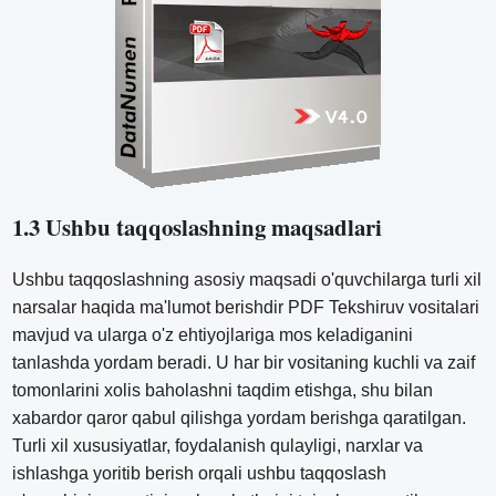
1.3 Ushbu taqqoslashning maqsadlari
Ushbu taqqoslashning asosiy maqsadi o'quvchilarga turli xil
narsalar haqida ma'lumot berishdir PDF Tekshiruv vositalari
mavjud va ularga o'z ehtiyojlariga mos keladiganini
tanlashda yordam beradi. U har bir vositaning kuchli va zaif
tomonlarini xolis baholashni taqdim etishga, shu bilan
xabardor qaror qabul qilishga yordam berishga qaratilgan.
Turli xil xususiyatlar, foydalanish qulayligi, narxlar va
ishlashga yoritib berish orqali ushbu taqqoslash