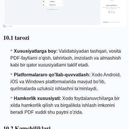
10.1 tarozi
Xususiyatlarga boy:
Validatsiyadan tashqari, vosita
PDF-fayllarni o'qish, tahrirlash, imzolash va almashish
kabi bir qator xususiyatlarni taklif etadi.
Platformalararo qo'llab-quvvatlash:
Xodo Android,
iOS va Windows platformalarida mavjud bo'lib,
qurilmalarda uzluksiz ishlashni ta'minlaydi.
Hamkorlik xususiyati:
Xodo foydalanuvchilarga bir
xilda hamkorlik qilish va birgalikda ishlash imkonini
beradi PDF xuddi shu paytni o'zida.
10.2 Kamchiliklari