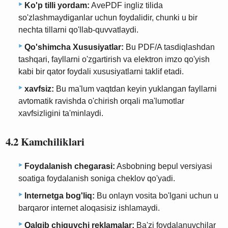
Ko'p tilli yordam:
AvePDF ingliz tilida
so'zlashmaydiganlar uchun foydalidir, chunki u bir
nechta tillarni qo'llab-quvvatlaydi.
Qo'shimcha Xususiyatlar:
Bu PDF/A tasdiqlashdan
tashqari, fayllarni o'zgartirish va elektron imzo qo'yish
kabi bir qator foydali xususiyatlarni taklif etadi.
xavfsiz:
Bu ma'lum vaqtdan keyin yuklangan fayllarni
avtomatik ravishda o'chirish orqali ma'lumotlar
xavfsizligini ta'minlaydi.
4.2 Kamchiliklari
Foydalanish chegarasi:
Asbobning bepul versiyasi
soatiga foydalanish soniga cheklov qo'yadi.
Internetga bog'liq:
Bu onlayn vosita bo'lgani uchun u
barqaror internet aloqasisiz ishlamaydi.
Qalqib chiquvchi reklamalar:
Ba'zi foydalanuvchilar