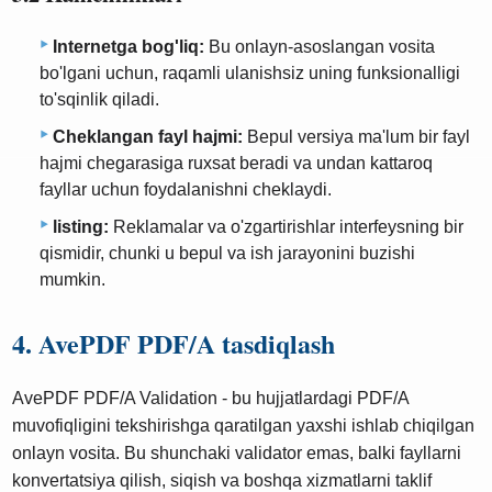
Internetga bog'liq:
Bu onlayn-asoslangan vosita
bo'lgani uchun, raqamli ulanishsiz uning funksionalligi
to'sqinlik qiladi.
Cheklangan fayl hajmi:
Bepul versiya ma'lum bir fayl
hajmi chegarasiga ruxsat beradi va undan kattaroq
fayllar uchun foydalanishni cheklaydi.
listing:
Reklamalar va o'zgartirishlar interfeysning bir
qismidir, chunki u bepul va ish jarayonini buzishi
mumkin.
4. AvePDF PDF/A tasdiqlash
AvePDF PDF/A Validation - bu hujjatlardagi PDF/A
muvofiqligini tekshirishga qaratilgan yaxshi ishlab chiqilgan
onlayn vosita. Bu shunchaki validator emas, balki fayllarni
konvertatsiya qilish, siqish va boshqa xizmatlarni taklif