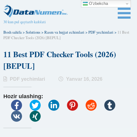
O‘zbekcha
30 kun pul qaytarib kafolati
Bosh sahifa
>
Solutions
>
Rasm va hujjat echimlari
>
PDF yechimlari
>
11 Best
PDF Checker Tools (2026) [BEPUL]
11 Best PDF Checker Tools (2026)
[BEPUL]
PDF yechimlari
Yanvar 16, 2026
Hozir ulashing: