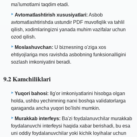
ma'lumotlarni taqdim etadi.
Avtomatlashtirish xususiyatlari:
Asbob
avtomatlashtirishda ustundir PDF muvofiqlik va tahlil
qilish, xodimlaringizni yanada muhim vazifalar uchun
ozod qilish.
Moslashuvchan:
U biznesning o'ziga xos
ehtiyojlariga mos ravishda asbobning funksionalligini
sozlash imkoniyatini beradi.
9.2 Kamchiliklari
Yuqori bahosi:
Ilg'or imkoniyatlarini hisobga olgan
holda, ushbu yechimning narxi boshqa validatorlarga
qaraganda ancha yuqori bo'lishi mumkin.
Murakkab interfeys:
Ba'zi foydalanuvchilar murakkab
foydalanuvchi interfeysi haqida xabar berishadi, bu esa
uni oddiy foydalanuvchilar yoki kichik loyihalar uchun