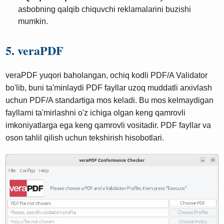
asbobning qalqib chiquvchi reklamalarini buzishi
mumkin.
5. veraPDF
veraPDF yuqori baholangan, ochiq kodli PDF/A Validator
bo'lib, buni ta'minlaydi PDF fayllar uzoq muddatli arxivlash
uchun PDF/A standartiga mos keladi. Bu mos kelmaydigan
fayllarni ta'mirlashni o'z ichiga olgan keng qamrovli
imkoniyatlarga ega keng qamrovli vositadir. PDF fayllar va
oson tahlil qilish uchun tekshirish hisobotlari.