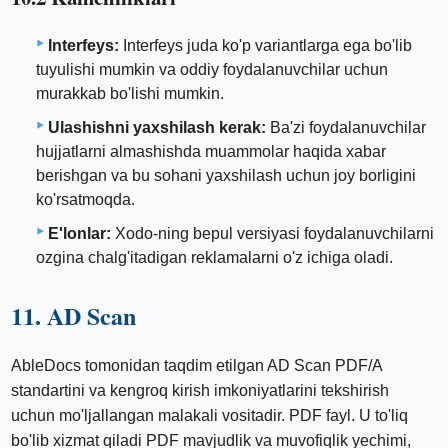
Interfeys:
Interfeys juda ko'p variantlarga ega bo'lib
tuyulishi mumkin va oddiy foydalanuvchilar uchun
murakkab bo'lishi mumkin.
Ulashishni yaxshilash kerak:
Ba'zi foydalanuvchilar
hujjatlarni almashishda muammolar haqida xabar
berishgan va bu sohani yaxshilash uchun joy borligini
ko'rsatmoqda.
E'lonlar:
Xodo-ning bepul versiyasi foydalanuvchilarni
ozgina chalg'itadigan reklamalarni o'z ichiga oladi.
11. AD Scan
AbleDocs tomonidan taqdim etilgan AD Scan PDF/A
standartini va kengroq kirish imkoniyatlarini tekshirish
uchun mo'ljallangan malakali vositadir. PDF fayl. U to'liq
bo'lib xizmat qiladi PDF mavjudlik va muvofiqlik yechimi,