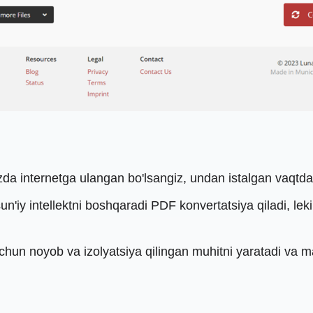
sizda internetga ulangan bo'lsangiz, undan istalgan vaqtda
un'iy intellektni boshqaradi PDF konvertatsiya qiladi, leki
 uchun noyob va izolyatsiya qilingan muhitni yaratadi va m