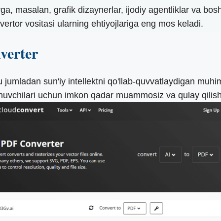
ga, masalan, grafik dizaynerlar, ijodiy agentliklar va b
rtor vositasi ularning ehtiyojlariga eng mos keladi.
verter
hu jumladan sun'iy intellektni qo'llab-quvvatlaydigan muh
anuvchilari uchun imkon qadar muammosiz va qulay qilish