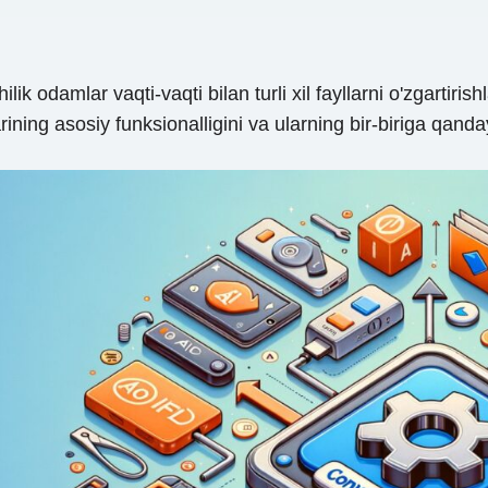
k odamlar vaqti-vaqti bilan turli xil fayllarni o'zgartirishl
ining asosiy funksionalligini va ularning bir-biriga qand