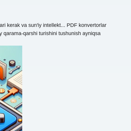
ari kerak va sun'iy intellekt... PDF konvertorlar
ay qarama-qarshi turishini tushunish ayniqsa