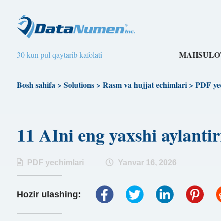
MAHSULO
30 kun pul qaytarib kafolati
Bosh sahifa
>
Solutions
>
Rasm va hujjat echimlari
>
PDF ye
11 AIni eng yaxshi aylan
PDF yechimlari
Yanvar 16, 2026
Hozir ulashing: