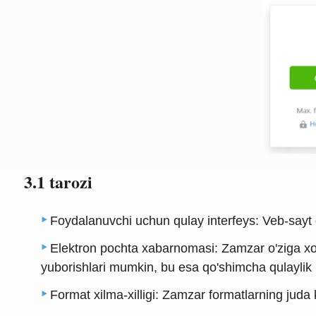
3.1 tarozi
Foydalanuvchi uchun qulay interfeys: Veb-sayt di
Elektron pochta xabarnomasi: Zamzar o'ziga xos 
yuborishlari mumkin, bu esa qo'shimcha qulaylik k
Format xilma-xilligi: Zamzar formatlarning juda k