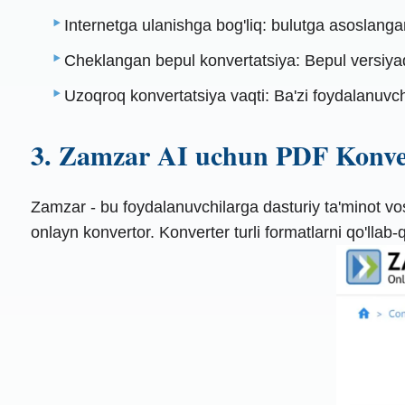
Internetga ulanishga bog'liq: bulutga asoslangan
Cheklangan bepul konvertatsiya: Bepul versiyad
Uzoqroq konvertatsiya vaqti: Ba'zi foydalanuvchil
3. Zamzar AI uchun PDF Konve
Zamzar - bu foydalanuvchilarga dasturiy ta'minot vosi
onlayn konvertor. Konverter turli formatlarni qo'llab