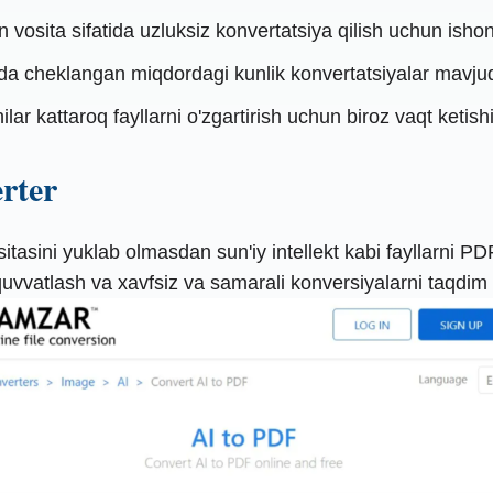
 vosita sifatida uzluksiz konvertatsiya qilish uchun ishonc
a cheklangan miqdordagi kunlik konvertatsiyalar mavjud.
ar kattaroq fayllarni o'zgartirish uchun biroz vaqt ketishi
rter
tasini yuklab olmasdan sun'iy intellekt kabi fayllarni PDF 
-quvvatlash va xavfsiz va samarali konversiyalarni taqdim e