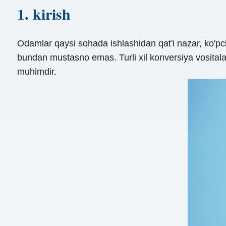
1. kirish
Odamlar qaysi sohada ishlashidan qat'i nazar, ko'pchili
bundan mustasno emas. Turli xil konversiya vositalar
muhimdir.