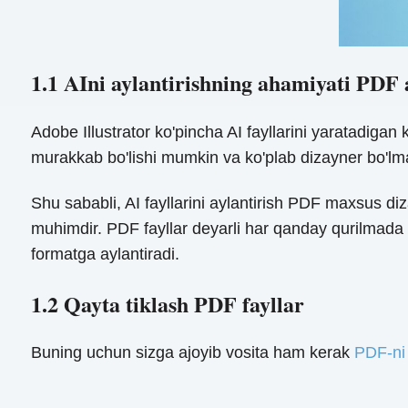
1.1 AIni aylantirishning ahamiyati PDF
Adobe Illustrator ko'pincha AI fayllarini yaratadigan k
murakkab bo'lishi mumkin va ko'plab dizayner bo'l
Shu sababli, AI fayllarini aylantirish PDF maxsus d
muhimdir. PDF fayllar deyarli har qanday qurilmada o
formatga aylantiradi.
1.2 Qayta tiklash PDF fayllar
Buning uchun sizga ajoyib vosita ham kerak
PDF-ni 