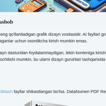
 asbob
eng qo'llaniladigan grafik dizayn vositasidir. AI fayllari g
maganlar uchun osonlikcha kirish mumkin emas.
izayn dasturidan foydalanmaydigan, lekin kontentga kiris
chilishi mumkin, bu ularni dizayn guruhlari tashqarisida 
tiklash
fayllar shikastlangan bo'lsa. DataNumen PDF Re