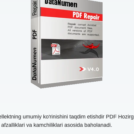
llektning umumiy ko'rinishini taqdim etishdir PDF Hozirg
, afzalliklari va kamchiliklari asosida baholanadi.