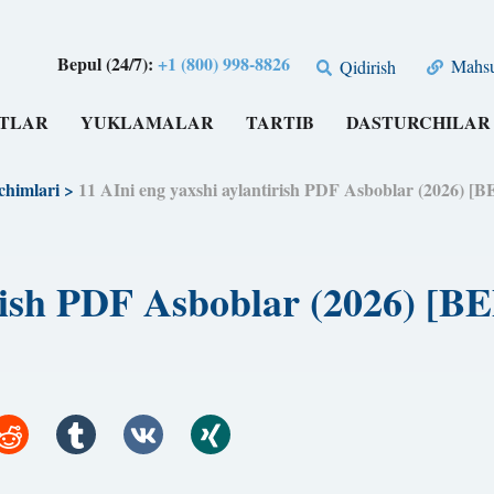
Bepul (24/7):
+1 (800) 998-8826
Mahsul
Qidirish
TLAR
YUKLAMALAR
TARTIB
DASTURCHILAR
chimlari
>
11 AIni eng yaxshi aylantirish PDF Asboblar (2026
tirish PDF Asboblar (2026)