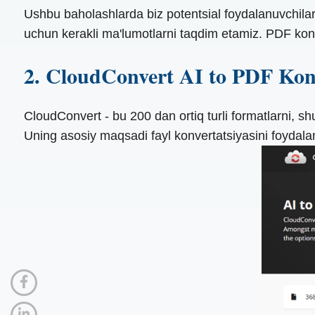
Ushbu baholashlarda biz potentsial foydalanuvchilar
uchun kerakli ma'lumotlarni taqdim etamiz. PDF konve
2. CloudConvert AI to PDF Kon
CloudConvert - bu 200 dan ortiq turli formatlarni, s
Uning asosiy maqsadi fayl konvertatsiyasini foydal