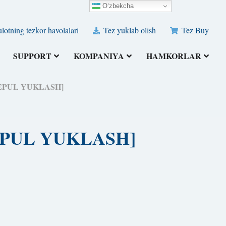
O‘zbekcha
otning tezkor havolalari
Tez yuklab olish
Tez Buy
SUPPORT
KOMPANIYA
HAMKORLAR
) [BEPUL YUKLASH]
 [BEPUL YUKLASH]