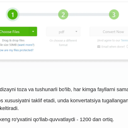
zayni toza va tushunarli bo'lib, har kimga fayllarni samar
xususiyatni taklif etadi, unda konvertatsiya tugallangan
eltiradi.
eng ro'yxatini qo'llab-quvvatlaydi - 1200 dan ortiq.