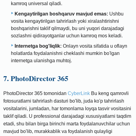
kamroq universal qiladi.
Kengaytirilgan boshqaruv mavjud emas:
Ushbu
vosita kengaytirilgan tahrirlash yoki xiralashtirishni
boshqarishni taklif qilmaydi, bu uni yuqori darajadagi
sozlashni qidirayotganlar uchun kamroq mos keladi.
Internetga bog'liqlik:
Onlayn vosita sifatida u oflayn
holatlarda foydalanishni cheklashi mumkin bo'lgan
internetga ulanishga muhtoj.
7. PhotoDirector 365
PhotoDirector 365 tomonidan
CyberLink
Bu keng qamrovli
fotosuratlarni tahrirlash dasturi bo'lib, juda ko'p tahrirlash
vositalarini, jumladan, har tomonlama loyqa tasvir vositasini
taklif qiladi. U professional darajadagi xususiyatlarni taqdim
etadi, shu bilan birga birinchi marta foydalanuvchilar uchun
mavjud bo'lib, murakkablik va foydalanish qulayligi