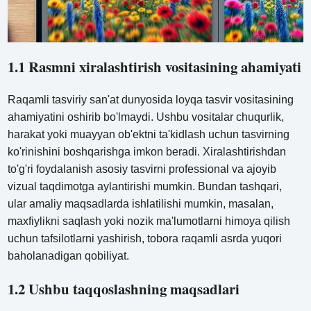
1.1 Rasmni xiralashtirish vositasining ahamiyati
Raqamli tasviriy san'at dunyosida loyqa tasvir vositasining
ahamiyatini oshirib bo'lmaydi. Ushbu vositalar chuqurlik,
harakat yoki muayyan ob'ektni ta'kidlash uchun tasvirning
ko'rinishini boshqarishga imkon beradi. Xiralashtirishdan
to'g'ri foydalanish asosiy tasvirni professional va ajoyib
vizual taqdimotga aylantirishi mumkin. Bundan tashqari,
ular amaliy maqsadlarda ishlatilishi mumkin, masalan,
maxfiylikni saqlash yoki nozik ma'lumotlarni himoya qilish
uchun tafsilotlarni yashirish, tobora raqamli asrda yuqori
baholanadigan qobiliyat.
1.2 Ushbu taqqoslashning maqsadlari