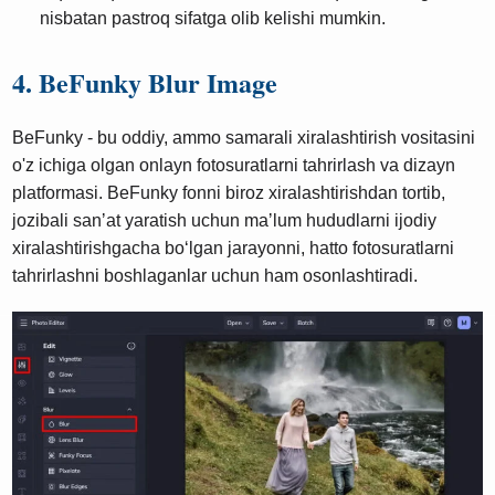
nisbatan pastroq sifatga olib kelishi mumkin.
4. BeFunky Blur Image
BeFunky - bu oddiy, ammo samarali xiralashtirish vositasini
o'z ichiga olgan onlayn fotosuratlarni tahrirlash va dizayn
platformasi. BeFunky fonni biroz xiralashtirishdan tortib,
jozibali sanʼat yaratish uchun maʼlum hududlarni ijodiy
xiralashtirishgacha boʻlgan jarayonni, hatto fotosuratlarni
tahrirlashni boshlaganlar uchun ham osonlashtiradi.