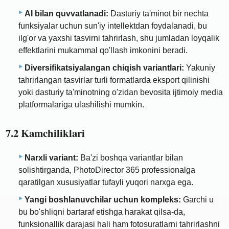
AI bilan quvvatlanadi:
Dasturiy ta'minot bir nechta
funksiyalar uchun sun'iy intellektdan foydalanadi, bu
ilg'or va yaxshi tasvirni tahrirlash, shu jumladan loyqalik
effektlarini mukammal qo'llash imkonini beradi.
Diversifikatsiyalangan chiqish variantlari:
Yakuniy
tahrirlangan tasvirlar turli formatlarda eksport qilinishi
yoki dasturiy ta'minotning o'zidan bevosita ijtimoiy media
platformalariga ulashilishi mumkin.
7.2 Kamchiliklari
Narxli variant:
Ba'zi boshqa variantlar bilan
solishtirganda, PhotoDirector 365 professionalga
qaratilgan xususiyatlar tufayli yuqori narxga ega.
Yangi boshlanuvchilar uchun kompleks:
Garchi u
bu bo'shliqni bartaraf etishga harakat qilsa-da,
funksionallik darajasi hali ham fotosuratlarni tahrirlashni