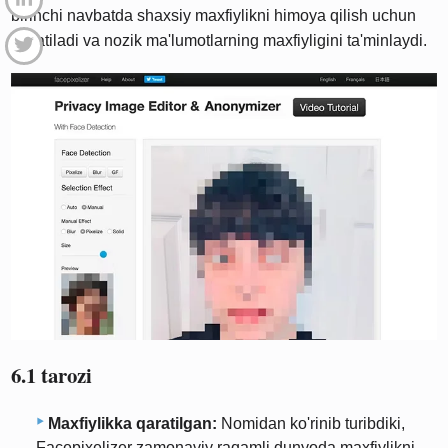
birinchi navbatda shaxsiy maxfiylikni himoya qilish uchun
ishlatiladi va nozik ma'lumotlarning maxfiyligini ta'minlaydi.
6.1 tarozi
Maxfiylikka qaratilgan:
Nomidan ko'rinib turibdiki,
Facepixelizer zamonaviy raqamli dunyoda maxfiylikni