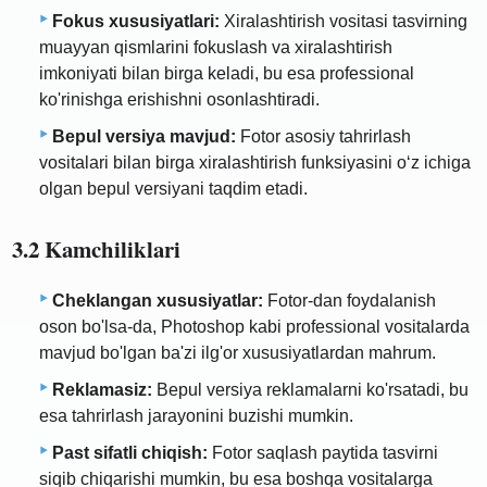
Fokus xususiyatlari:
Xiralashtirish vositasi tasvirning
muayyan qismlarini fokuslash va xiralashtirish
imkoniyati bilan birga keladi, bu esa professional
ko'rinishga erishishni osonlashtiradi.
Bepul versiya mavjud:
Fotor asosiy tahrirlash
vositalari bilan birga xiralashtirish funksiyasini o‘z ichiga
olgan bepul versiyani taqdim etadi.
3.2 Kamchiliklari
Cheklangan xususiyatlar:
Fotor-dan foydalanish
oson bo'lsa-da, Photoshop kabi professional vositalarda
mavjud bo'lgan ba'zi ilg'or xususiyatlardan mahrum.
Reklamasiz:
Bepul versiya reklamalarni ko'rsatadi, bu
esa tahrirlash jarayonini buzishi mumkin.
Past sifatli chiqish:
Fotor saqlash paytida tasvirni
siqib chiqarishi mumkin, bu esa boshqa vositalarga