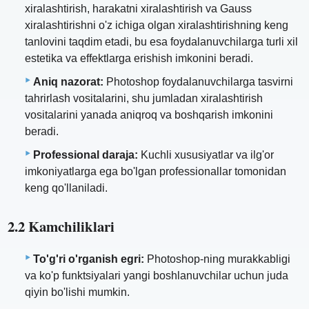
xiralashtirish, harakatni xiralashtirish va Gauss
xiralashtirishni o'z ichiga olgan xiralashtirishning keng
tanlovini taqdim etadi, bu esa foydalanuvchilarga turli xil
estetika va effektlarga erishish imkonini beradi.
Aniq nazorat:
Photoshop foydalanuvchilarga tasvirni
tahrirlash vositalarini, shu jumladan xiralashtirish
vositalarini yanada aniqroq va boshqarish imkonini
beradi.
Professional daraja:
Kuchli xususiyatlar va ilg'or
imkoniyatlarga ega bo'lgan professionallar tomonidan
keng qo'llaniladi.
2.2 Kamchiliklari
To'g'ri o'rganish egri:
Photoshop-ning murakkabligi
va ko'p funktsiyalari yangi boshlanuvchilar uchun juda
qiyin bo'lishi mumkin.