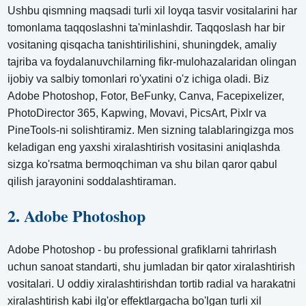
Ushbu qismning maqsadi turli xil loyqa tasvir vositalarini har
tomonlama taqqoslashni ta'minlashdir. Taqqoslash har bir
vositaning qisqacha tanishtirilishini, shuningdek, amaliy
tajriba va foydalanuvchilarning fikr-mulohazalaridan olingan
ijobiy va salbiy tomonlari ro'yxatini o'z ichiga oladi. Biz
Adobe Photoshop, Fotor, BeFunky, Canva, Facepixelizer,
PhotoDirector 365, Kapwing, Movavi, PicsArt, Pixlr va
PineTools-ni solishtiramiz. Men sizning talablaringizga mos
keladigan eng yaxshi xiralashtirish vositasini aniqlashda
sizga ko'rsatma bermoqchiman va shu bilan qaror qabul
qilish jarayonini soddalashtiraman.
2. Adobe Photoshop
Adobe Photoshop - bu professional grafiklarni tahrirlash
uchun sanoat standarti, shu jumladan bir qator xiralashtirish
vositalari. U oddiy xiralashtirishdan tortib radial va harakatni
xiralashtirish kabi ilg'or effektlargacha bo'lgan turli xil