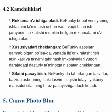
4.2 Kamchiliklari
Reklama o'z ichiga oladi:
BeFunky bepul versiyaning
ishlashini ta'minlash uchun vaqti-vaqti bilan ish
jarayonini to'xtatishi mumkin bo'lgan reklamalarni o'z
ichiga oladi.
Xususiyatlari cheklangan:
BeFunky asoslarni
qamrab olgan bo'lsa-da, yanada ilg'or xiralashtirish
texnikasi va tasvirni tahrirlash imkoniyatlari yuqori
darajadagi dasturiy ta'minotga nisbatan cheklangan.
Sifatni pasaytirish:
BeFunky-da tahrirlangan tasvirlar,
ba'zida asbobning ichki tasvirni siqishi tufayli yakuniy
mahsulot sifatining biroz pasayishiga duch keladi.
5. Canva Photo Blur