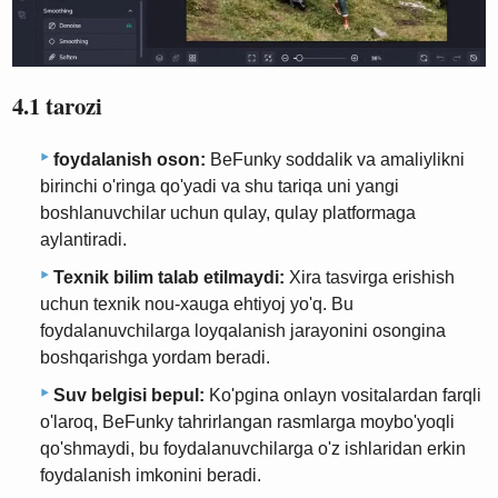
4.1 tarozi
foydalanish oson:
BeFunky soddalik va amaliylikni
birinchi o'ringa qo'yadi va shu tariqa uni yangi
boshlanuvchilar uchun qulay, qulay platformaga
aylantiradi.
Texnik bilim talab etilmaydi:
Xira tasvirga erishish
uchun texnik nou-xauga ehtiyoj yo'q. Bu
foydalanuvchilarga loyqalanish jarayonini osongina
boshqarishga yordam beradi.
Suv belgisi bepul:
Ko'pgina onlayn vositalardan farqli
o'laroq, BeFunky tahrirlangan rasmlarga moybo'yoqli
qo'shmaydi, bu foydalanuvchilarga o'z ishlaridan erkin
foydalanish imkonini beradi.