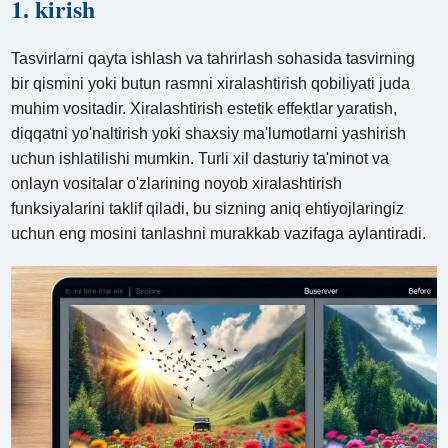
1. kirish
Tasvirlarni qayta ishlash va tahrirlash sohasida tasvirning
bir qismini yoki butun rasmni xiralashtirish qobiliyati juda
muhim vositadir. Xiralashtirish estetik effektlar yaratish,
diqqatni yo'naltirish yoki shaxsiy ma'lumotlarni yashirish
uchun ishlatilishi mumkin. Turli xil dasturiy ta'minot va
onlayn vositalar o'zlarining noyob xiralashtirish
funksiyalarini taklif qiladi, bu sizning aniq ehtiyojlaringiz
uchun eng mosini tanlashni murakkab vazifaga aylantiradi.