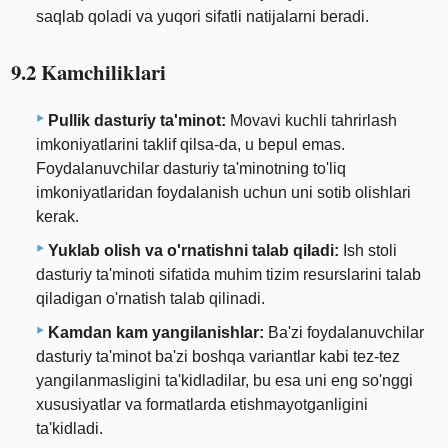
saqlab qoladi va yuqori sifatli natijalarni beradi.
9.2 Kamchiliklari
Pullik dasturiy ta'minot:
Movavi kuchli tahrirlash
imkoniyatlarini taklif qilsa-da, u bepul emas.
Foydalanuvchilar dasturiy ta'minotning to'liq
imkoniyatlaridan foydalanish uchun uni sotib olishlari
kerak.
Yuklab olish va o'rnatishni talab qiladi:
Ish stoli
dasturiy ta'minoti sifatida muhim tizim resurslarini talab
qiladigan o'rnatish talab qilinadi.
Kamdan kam yangilanishlar:
Ba'zi foydalanuvchilar
dasturiy ta'minot ba'zi boshqa variantlar kabi tez-tez
yangilanmasligini ta'kidladilar, bu esa uni eng so'nggi
xususiyatlar va formatlarda etishmayotganligini
ta'kidladi.