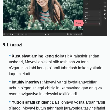
9.1 tarozi
Xususiyatlarning keng doirasi:
Xiralashtirishdan
tashqari, Movavi ob'ektni olib tashlash va fonni
o'zgartirish kabi keng ko'lamli tahrirlash imkoniyatlarini
taqdim etadi.
Intuitiv interfeys:
Movavi yangi foydalanuvchilar
uchun o'rganish egri chizig'ini kamaytiradigan aniq va
oson navigatsiya interfeysini taklif etadi.
Yuqori sifatli chiqish:
Ba'zi onlayn vositalardan farqli
o'laroq, Movavi butun tahrirlash jarayonida tasvir sifatini