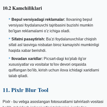
10.2 Kamchiliklari
Bepul versiyadagi reklamalar:
Ilovaning bepul
versiyasi foydalanuvchi tajribasini buzishi mumkin
bo'lgan reklamalarni o'z ichiga oladi.
Sifatni pasaytirish:
Ba'zi foydalanuvchilar chiqish
sifati asl tasvirga nisbatan biroz kamayishi mumkinligi
haqida xabar berishdi.
Ilovadan xaridlar:
Picsart-dagi ko'plab ilg'or
xususiyatlar va vositalar to'lov devori orqasida
qulflangan bo'lib, kirish uchun ilova ichidagi xaridlarni
talab qiladi.
11. Pixlr Blur Tool
Pixlr - bu vebga asoslangan fotosuratlarni tahrirlash vositasi