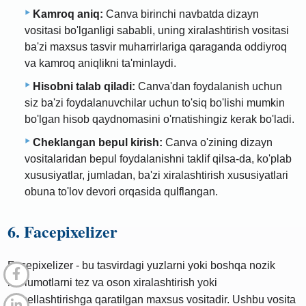
Kamroq aniq:
Canva birinchi navbatda dizayn
vositasi bo'lganligi sababli, uning xiralashtirish vositasi
ba'zi maxsus tasvir muharrirlariga qaraganda oddiyroq
va kamroq aniqlikni ta'minlaydi.
Hisobni talab qiladi:
Canva'dan foydalanish uchun
siz ba'zi foydalanuvchilar uchun to'siq bo'lishi mumkin
bo'lgan hisob qaydnomasini o'rnatishingiz kerak bo'ladi.
Cheklangan bepul kirish:
Canva o'zining dizayn
vositalaridan bepul foydalanishni taklif qilsa-da, ko'plab
xususiyatlar, jumladan, ba'zi xiralashtirish xususiyatlari
obuna to'lov devori orqasida qulflangan.
6. Facepixelizer
Facepixelizer - bu tasvirdagi yuzlarni yoki boshqa nozik
ma'lumotlarni tez va oson xiralashtirish yoki
piksellashtirishga qaratilgan maxsus vositadir. Ushbu vosita