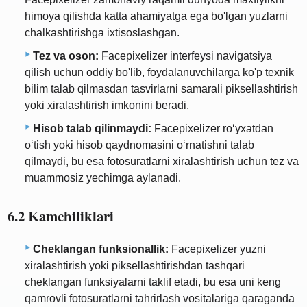
himoya qilishda katta ahamiyatga ega bo'lgan yuzlarni
chalkashtirishga ixtisoslashgan.
Tez va oson:
Facepixelizer interfeysi navigatsiya
qilish uchun oddiy bo'lib, foydalanuvchilarga ko'p texnik
bilim talab qilmasdan tasvirlarni samarali piksellashtirish
yoki xiralashtirish imkonini beradi.
Hisob talab qilinmaydi:
Facepixelizer roʻyxatdan
oʻtish yoki hisob qaydnomasini oʻrnatishni talab
qilmaydi, bu esa fotosuratlarni xiralashtirish uchun tez va
muammosiz yechimga aylanadi.
6.2 Kamchiliklari
Cheklangan funksionallik:
Facepixelizer yuzni
xiralashtirish yoki piksellashtirishdan tashqari
cheklangan funksiyalarni taklif etadi, bu esa uni keng
qamrovli fotosuratlarni tahrirlash vositalariga qaraganda