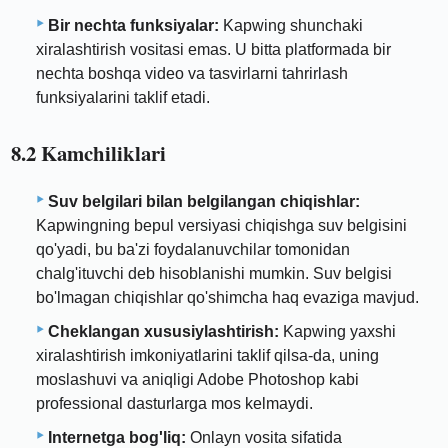
Bir nechta funksiyalar:
Kapwing shunchaki
xiralashtirish vositasi emas. U bitta platformada bir
nechta boshqa video va tasvirlarni tahrirlash
funksiyalarini taklif etadi.
8.2 Kamchiliklari
Suv belgilari bilan belgilangan chiqishlar:
Kapwingning bepul versiyasi chiqishga suv belgisini
qo'yadi, bu ba'zi foydalanuvchilar tomonidan
chalg'ituvchi deb hisoblanishi mumkin. Suv belgisi
bo'lmagan chiqishlar qo'shimcha haq evaziga mavjud.
Cheklangan xususiylashtirish:
Kapwing yaxshi
xiralashtirish imkoniyatlarini taklif qilsa-da, uning
moslashuvi va aniqligi Adobe Photoshop kabi
professional dasturlarga mos kelmaydi.
Internetga bog'liq:
Onlayn vosita sifatida