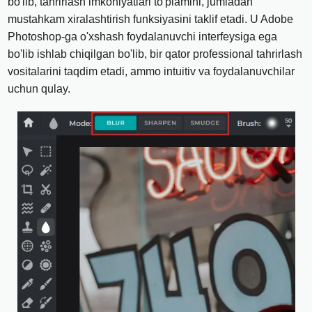
bo'lib, tahrirlash imkoniyatlari to'plamini, jumladan
mustahkam xiralashtirish funksiyasini taklif etadi. U Adobe
Photoshop-ga o'xshash foydalanuvchi interfeysiga ega
bo'lib ishlab chiqilgan bo'lib, bir qator professional tahrirlash
vositalarini taqdim etadi, ammo intuitiv va foydalanuvchilar
uchun qulay.