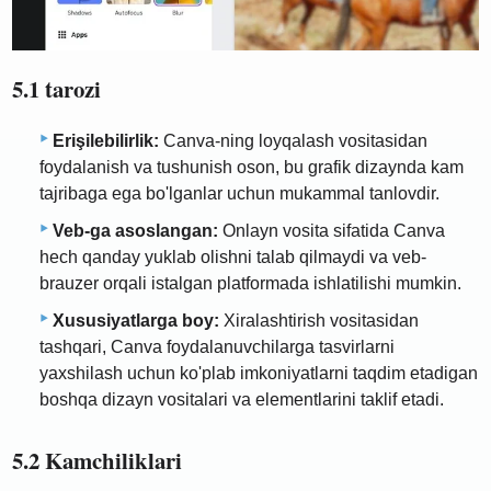
5.1 tarozi
Erişilebilirlik:
Canva-ning loyqalash vositasidan
foydalanish va tushunish oson, bu grafik dizaynda kam
tajribaga ega bo'lganlar uchun mukammal tanlovdir.
Veb-ga asoslangan:
Onlayn vosita sifatida Canva
hech qanday yuklab olishni talab qilmaydi va veb-
brauzer orqali istalgan platformada ishlatilishi mumkin.
Xususiyatlarga boy:
Xiralashtirish vositasidan
tashqari, Canva foydalanuvchilarga tasvirlarni
yaxshilash uchun ko'plab imkoniyatlarni taqdim etadigan
boshqa dizayn vositalari va elementlarini taklif etadi.
5.2 Kamchiliklari