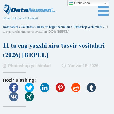
O‘zbekcha
30 kun pul qaytarib kafolati
Bosh sahifa
>
Solutions
>
Rasm va hujjat echimlari
>
Photoshop yechimlari
>
11
ta eng yaxshi xira tasvir vositalari (2026) [BEPUL]
11 ta eng yaxshi xira tasvir vositalari
(2026) [BEPUL]
Photoshop yechimlari
Yanvar 16, 2026
Hozir ulashing: