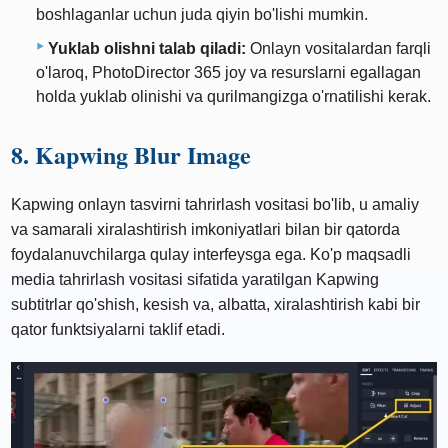
boshlaganlar uchun juda qiyin bo'lishi mumkin.
Yuklab olishni talab qiladi:
Onlayn vositalardan farqli
o'laroq, PhotoDirector 365 joy va resurslarni egallagan
holda yuklab olinishi va qurilmangizga o'rnatilishi kerak.
8. Kapwing Blur Image
Kapwing onlayn tasvirni tahrirlash vositasi bo'lib, u amaliy
va samarali xiralashtirish imkoniyatlari bilan bir qatorda
foydalanuvchilarga qulay interfeysga ega. Ko'p maqsadli
media tahrirlash vositasi sifatida yaratilgan Kapwing
subtitrlar qo'shish, kesish va, albatta, xiralashtirish kabi bir
qator funktsiyalarni taklif etadi.