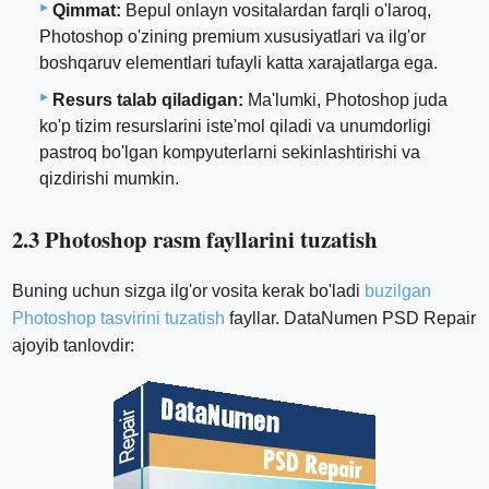
Qimmat:
Bepul onlayn vositalardan farqli o'laroq,
Photoshop o'zining premium xususiyatlari va ilg'or
boshqaruv elementlari tufayli katta xarajatlarga ega.
Resurs talab qiladigan:
Ma'lumki, Photoshop juda
ko'p tizim resurslarini iste'mol qiladi va unumdorligi
pastroq bo'lgan kompyuterlarni sekinlashtirishi va
qizdirishi mumkin.
2.3 Photoshop rasm fayllarini tuzatish
Buning uchun sizga ilg'or vosita kerak bo'ladi
buzilgan
Photoshop tasvirini tuzatish
fayllar. DataNumen PSD Repair
ajoyib tanlovdir: