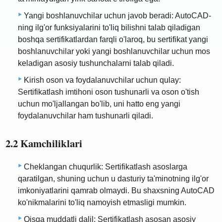
Yangi boshlanuvchilar uchun javob beradi: AutoCAD-
ning ilg'or funksiyalarini to'liq bilishni talab qiladigan
boshqa sertifikatlardan farqli o'laroq, bu sertifikat yangi
boshlanuvchilar yoki yangi boshlanuvchilar uchun mos
keladigan asosiy tushunchalarni talab qiladi.
Kirish oson va foydalanuvchilar uchun qulay:
Sertifikatlash imtihoni oson tushunarli va oson o'tish
uchun mo'ljallangan bo'lib, uni hatto eng yangi
foydalanuvchilar ham tushunarli qiladi.
2.2 Kamchiliklari
Cheklangan chuqurlik: Sertifikatlash asoslarga
qaratilgan, shuning uchun u dasturiy ta'minotning ilg'or
imkoniyatlarini qamrab olmaydi. Bu shaxsning AutoCAD
ko'nikmalarini to'liq namoyish etmasligi mumkin.
Qisqa muddatli dalil: Sertifikatlash asosan asosiy