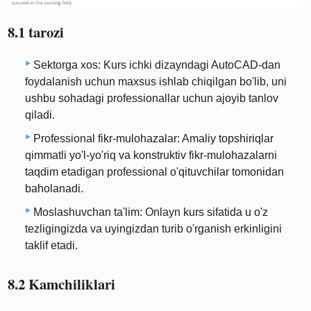
8.1 tarozi
Sektorga xos: Kurs ichki dizayndagi AutoCAD-dan
foydalanish uchun maxsus ishlab chiqilgan bo'lib, uni
ushbu sohadagi professionallar uchun ajoyib tanlov
qiladi.
Professional fikr-mulohazalar: Amaliy topshiriqlar
qimmatli yo'l-yo'riq va konstruktiv fikr-mulohazalarni
taqdim etadigan professional o'qituvchilar tomonidan
baholanadi.
Moslashuvchan ta'lim: Onlayn kurs sifatida u o'z
tezligingizda va uyingizdan turib o'rganish erkinligini
taklif etadi.
8.2 Kamchiliklari