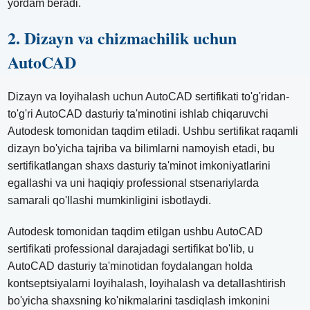
yordam beradi.
2. Dizayn va chizmachilik uchun
AutoCAD
Dizayn va loyihalash uchun AutoCAD sertifikati to'g'ridan-
to'g'ri AutoCAD dasturiy ta'minotini ishlab chiqaruvchi
Autodesk tomonidan taqdim etiladi. Ushbu sertifikat raqamli
dizayn bo'yicha tajriba va bilimlarni namoyish etadi, bu
sertifikatlangan shaxs dasturiy ta'minot imkoniyatlarini
egallashi va uni haqiqiy professional stsenariylarda
samarali qo'llashi mumkinligini isbotlaydi.
Autodesk tomonidan taqdim etilgan ushbu AutoCAD
sertifikati professional darajadagi sertifikat bo'lib, u
AutoCAD dasturiy ta'minotidan foydalangan holda
kontseptsiyalarni loyihalash, loyihalash va detallashtirish
bo'yicha shaxsning ko'nikmalarini tasdiqlash imkonini