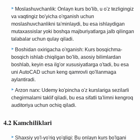
Moslashuvchanlik: Onlayn kurs bo'lib, u o'z tezligingiz
va vaqtingiz bo'yicha o'rganish uchun
moslashuvchanlikni ta'minlaydi, bu esa ishlaydigan
mutaxassislar yoki boshqa majburiyatlarga jalb qilingan
talabalar uchun qulay qiladi.
Boshidan oxirigacha o'rganish: Kurs bosqichma-
bosqich ishlab chiqilgan bo'lib, asosiy bilimlardan
boshlab, keyin esa ilg'or xususiyatlarga o'tadi, bu esa
uni AutoCAD uchun keng qamrovli qo'llanmaga
aylantiradi.
Arzon narx: Udemy ko'pincha o'z kurslariga sezilarli
chegirmalarni taklif qiladi, bu esa sifatli ta'limni kengroq
auditoriya uchun ochiq qiladi.
4.2 Kamchiliklari
Shaxsiy yo'l-yo'riq yo'qligi: Bu onlayn kurs bo'lgani