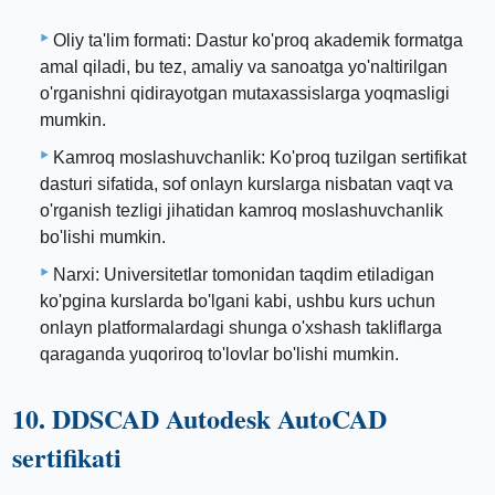
Oliy ta'lim formati: Dastur ko'proq akademik formatga
amal qiladi, bu tez, amaliy va sanoatga yo'naltirilgan
o'rganishni qidirayotgan mutaxassislarga yoqmasligi
mumkin.
Kamroq moslashuvchanlik: Ko'proq tuzilgan sertifikat
dasturi sifatida, sof onlayn kurslarga nisbatan vaqt va
o'rganish tezligi jihatidan kamroq moslashuvchanlik
bo'lishi mumkin.
Narxi: Universitetlar tomonidan taqdim etiladigan
ko'pgina kurslarda bo'lgani kabi, ushbu kurs uchun
onlayn platformalardagi shunga o'xshash takliflarga
qaraganda yuqoriroq to'lovlar bo'lishi mumkin.
10. DDSCAD Autodesk AutoCAD
sertifikati