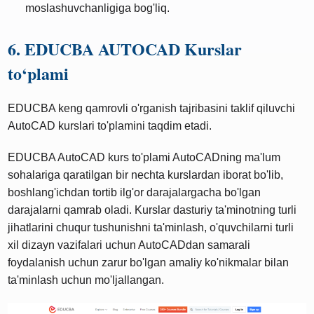
moslashuvchanligiga bog'liq.
6. EDUCBA AUTOCAD Kurslar
to‘plami
EDUCBA keng qamrovli o'rganish tajribasini taklif qiluvchi
AutoCAD kurslari to'plamini taqdim etadi.
EDUCBA AutoCAD kurs to'plami AutoCADning ma'lum
sohalariga qaratilgan bir nechta kurslardan iborat bo'lib,
boshlang'ichdan tortib ilg'or darajalargacha bo'lgan
darajalarni qamrab oladi. Kurslar dasturiy ta'minotning turli
jihatlarini chuqur tushunishni ta'minlash, o'quvchilarni turli
xil dizayn vazifalari uchun AutoCADdan samarali
foydalanish uchun zarur bo'lgan amaliy ko'nikmalar bilan
ta'minlash uchun mo'ljallangan.