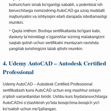
tushunchani sinab ko'rganligi sababli, u potentsial ish
beruvchilarga nomzodning AutoCAD-ga uzoq muddatli
majburiyatini va ishtiyoqini etarli darajada isbotlamasligi
mumkin.
Qayta imtihon: Boshqa sertifikatlarda bo'lgani kabi,
dasturiy ta'minotdagi o'zgarishlar sizning malakangizni
saqlab qolish uchun sertifikatni muntazam ravishda
yangilab turishingizni talab qilishi mumkin.
4. Udemy AutoCAD – Autodesk Certified
Professional
Udemy AutoCAD – Autodesk Certified Professional
sertifikatlash kursi AutoCAD uchun eng mashhur onlayn
o'qitish variantlaridan biridir. Ushbu kurs foydalanuvchilarga
AutoCADni o'zlashtirish yo'lida bosqichma-bosqich yo'l
ko'rsatish uchun mo'ljallangan.