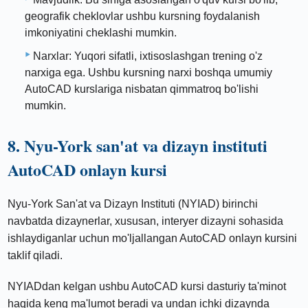
geografik cheklovlar ushbu kursning foydalanish
imkoniyatini cheklashi mumkin.
Narxlar: Yuqori sifatli, ixtisoslashgan trening o'z
narxiga ega. Ushbu kursning narxi boshqa umumiy
AutoCAD kurslariga nisbatan qimmatroq bo'lishi
mumkin.
8. Nyu-York san'at va dizayn instituti
AutoCAD onlayn kursi
Nyu-York San'at va Dizayn Instituti (NYIAD) birinchi
navbatda dizaynerlar, xususan, interyer dizayni sohasida
ishlaydiganlar uchun mo'ljallangan AutoCAD onlayn kursini
taklif qiladi.
NYIADdan kelgan ushbu AutoCAD kursi dasturiy ta'minot
haqida keng ma'lumot beradi va undan ichki dizaynda