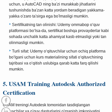
uchun, u AutoCAD ning ba'zi murakkab jihatlarini
tushunishda ba'zan katta yordam beradigan yakkama-
yakka o'zaro ta'sirga ega bo'lmasligi mumkin.
Sertifikatning tan olinishi: Udemy ommabop oʻquv
platformasi boʻlsa-da, sertifikat boshqa provayderlar kabi
sohada unchalik katta ahamiyat kasb etmasligi yoki tan
olinmasligi mumkin.
Turli sifat: Udemy o‘qituvchilar uchun ochiq platforma
bo‘lgani uchun kurs materialining sifati o‘qituvchining
tajribasi va o‘qitish uslubiga qarab katta farq qilishi
mumkin.
5. USAM Training Autodesk Authorized
Certification
USAM treningi Autodesk tomonidan tasdiqlangan
o'qituvchilar va o'quv dasturlarini o'rganish imkoniyatini