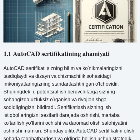
1.1 AutoCAD sertifikatining ahamiyati
AutoCAD sertifikati sizning bilim va ko'nikmalaringizni
tasdiqlaydi va dizayn va chizmachilik sohasidagi
imkoniyatlaringizning standartlashtirilgan o'lchovidir.
Shuningdek, u potentsial ish beruvchilarga sizning
sohangizda uzluksiz o'rganish va rivojlanishga
sodiqligingizni bildiradi. Sertifikatlash sizning ish
istiqbollaringizni sezilarli darajada oshirishi, martaba
ko'tarilish yo'llarini ochishi va daromad olish salohiyatini
oshirishi mumkin. Shunday qilib, AutoCAD sertifikatini olish
sohada raqobatbardosh va oldinda bo'lish uchun strategik