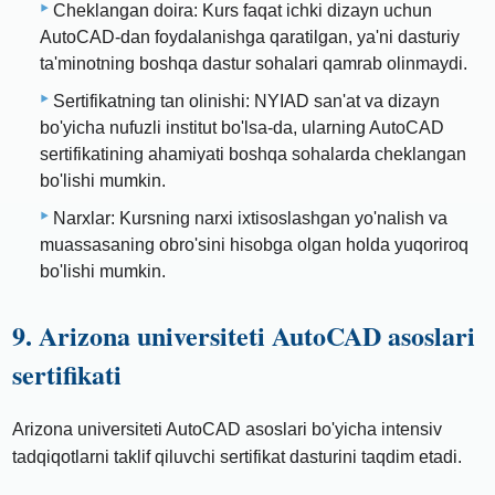
Cheklangan doira: Kurs faqat ichki dizayn uchun
AutoCAD-dan foydalanishga qaratilgan, ya'ni dasturiy
ta'minotning boshqa dastur sohalari qamrab olinmaydi.
Sertifikatning tan olinishi: NYIAD san'at va dizayn
bo'yicha nufuzli institut bo'lsa-da, ularning AutoCAD
sertifikatining ahamiyati boshqa sohalarda cheklangan
bo'lishi mumkin.
Narxlar: Kursning narxi ixtisoslashgan yo'nalish va
muassasaning obro'sini hisobga olgan holda yuqoriroq
bo'lishi mumkin.
9. Arizona universiteti AutoCAD asoslari
sertifikati
Arizona universiteti AutoCAD asoslari bo'yicha intensiv
tadqiqotlarni taklif qiluvchi sertifikat dasturini taqdim etadi.