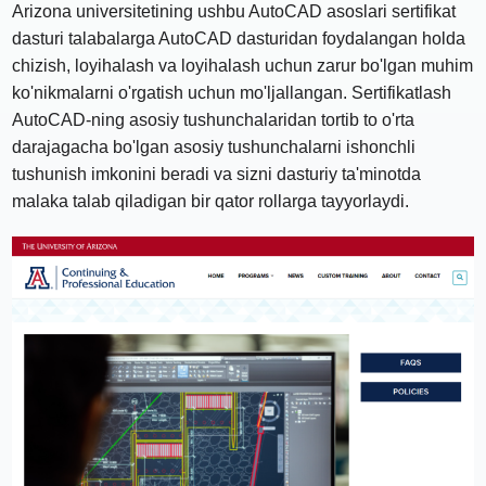
Arizona universitetining ushbu AutoCAD asoslari sertifikat
dasturi talabalarga AutoCAD dasturidan foydalangan holda
chizish, loyihalash va loyihalash uchun zarur bo'lgan muhim
ko'nikmalarni o'rgatish uchun mo'ljallangan. Sertifikatlash
AutoCAD-ning asosiy tushunchalaridan tortib to o'rta
darajagacha bo'lgan asosiy tushunchalarni ishonchli
tushunish imkonini beradi va sizni dasturiy ta'minotda
malaka talab qiladigan bir qator rollarga tayyorlaydi.