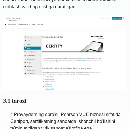
izohlash va chop etishga qaratilgan.
3.1 tarozi
Provayderning obro'si: Pearson VUE biznesi sifatida
Certiport, sertifikatning sanoatda ishonchli bo'lishini
ta'minlaydigan yirik sanoat e'tirofiga ega.