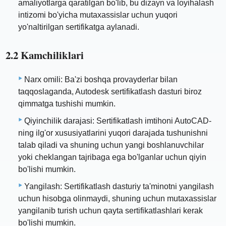
amaliyotlarga qaratilgan bo'lib, bu dizayn va loyihalash
intizomi bo'yicha mutaxassislar uchun yuqori
yo'naltirilgan sertifikatga aylanadi.
2.2 Kamchiliklari
Narx omili: Ba'zi boshqa provayderlar bilan
taqqoslaganda, Autodesk sertifikatlash dasturi biroz
qimmatga tushishi mumkin.
Qiyinchilik darajasi: Sertifikatlash imtihoni AutoCAD-
ning ilg'or xususiyatlarini yuqori darajada tushunishni
talab qiladi va shuning uchun yangi boshlanuvchilar
yoki cheklangan tajribaga ega bo'lganlar uchun qiyin
bo'lishi mumkin.
Yangilash: Sertifikatlash dasturiy ta'minotni yangilash
uchun hisobga olinmaydi, shuning uchun mutaxassislar
yangilanib turish uchun qayta sertifikatlashlari kerak
bo'lishi mumkin.