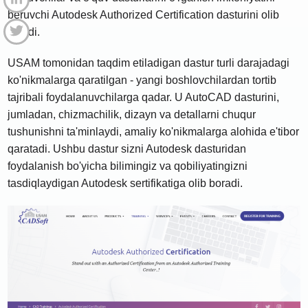
beruvchi Autodesk Authorized Certification dasturini olib
keladi.
USAM tomonidan taqdim etiladigan dastur turli darajadagi
ko'nikmalarga qaratilgan - yangi boshlovchilardan tortib
tajribali foydalanuvchilarga qadar. U AutoCAD dasturini,
jumladan, chizmachilik, dizayn va detallarni chuqur
tushunishni ta'minlaydi, amaliy ko'nikmalarga alohida e'tibor
qaratadi. Ushbu dastur sizni Autodesk dasturidan
foydalanish bo'yicha bilimingiz va qobiliyatingizni
tasdiqlaydigan Autodesk sertifikatiga olib boradi.