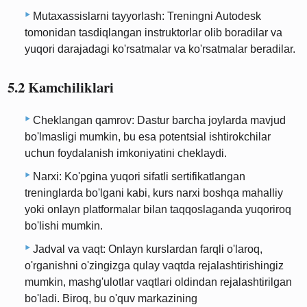
Mutaxassislarni tayyorlash: Treningni Autodesk
tomonidan tasdiqlangan instruktorlar olib boradilar va
yuqori darajadagi ko'rsatmalar va ko'rsatmalar beradilar.
5.2 Kamchiliklari
Cheklangan qamrov: Dastur barcha joylarda mavjud
bo'lmasligi mumkin, bu esa potentsial ishtirokchilar
uchun foydalanish imkoniyatini cheklaydi.
Narxi: Ko'pgina yuqori sifatli sertifikatlangan
treninglarda bo'lgani kabi, kurs narxi boshqa mahalliy
yoki onlayn platformalar bilan taqqoslaganda yuqoriroq
bo'lishi mumkin.
Jadval va vaqt: Onlayn kurslardan farqli o'laroq,
o'rganishni o'zingizga qulay vaqtda rejalashtirishingiz
mumkin, mashg'ulotlar vaqtlari oldindan rejalashtirilgan
bo'ladi. Biroq, bu o'quv markazining