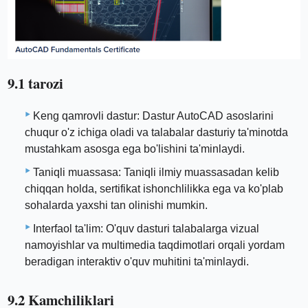
9.1 tarozi
Keng qamrovli dastur: Dastur AutoCAD asoslarini
chuqur o'z ichiga oladi va talabalar dasturiy ta'minotda
mustahkam asosga ega bo'lishini ta'minlaydi.
Taniqli muassasa: Taniqli ilmiy muassasadan kelib
chiqqan holda, sertifikat ishonchlilikka ega va ko'plab
sohalarda yaxshi tan olinishi mumkin.
Interfaol ta'lim: O'quv dasturi talabalarga vizual
namoyishlar va multimedia taqdimotlari orqali yordam
beradigan interaktiv o'quv muhitini ta'minlaydi.
9.2 Kamchiliklari