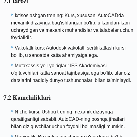
7.1 tarozi
Ixtisoslashgan trening: Kurs, xususan, AutoCADda
mexanik dizaynga bag'ishlangan bo'lib, u kamdan-kam
uchraydigan va mexanik muhandislar va talabalar uchun
foydalidir.
Vakolatli kurs: Autodesk vakolatli sertifikatlash kursi
bo'lib, u sanoatda katta ahamiyatga ega.
Mutaxassis yo'l-yo'riqlari: IFS Akademiyasi
o'qituvchilari katta sanoat tajribasiga ega bo'lib, ular o'z
darslarini haqiqiy dunyo tushunchalari bilan ta'minlaydi.
7.2 Kamchiliklari
Niche kursi: Ushbu trening mexanik dizaynga
qaratilganligi sababli, AutoCAD-ning boshqa jihatlari
bilan qiziquvchilar uchun foydali bo'lmasligi mumkin.
Mavjudlik: Bu sinfga asoslangan o'quv kursi bo'lib,