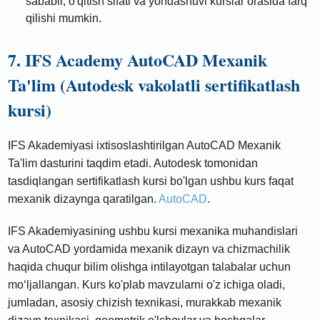
sababli, o'qitish sifati va yondashuvi kurslar orasida farq
qilishi mumkin.
7. IFS Academy AutoCAD Mexanik
Ta'lim (Autodesk vakolatli sertifikatlash
kursi)
IFS Akademiyasi ixtisoslashtirilgan AutoCAD Mexanik
Ta'lim dasturini taqdim etadi. Autodesk tomonidan
tasdiqlangan sertifikatlash kursi bo'lgan ushbu kurs faqat
mexanik dizaynga qaratilgan.
AutoCAD
.
IFS Akademiyasining ushbu kursi mexanika muhandislari
va AutoCAD yordamida mexanik dizayn va chizmachilik
haqida chuqur bilim olishga intilayotgan talabalar uchun
moʻljallangan. Kurs ko'plab mavzularni o'z ichiga oladi,
jumladan, asosiy chizish texnikasi, murakkab mexanik