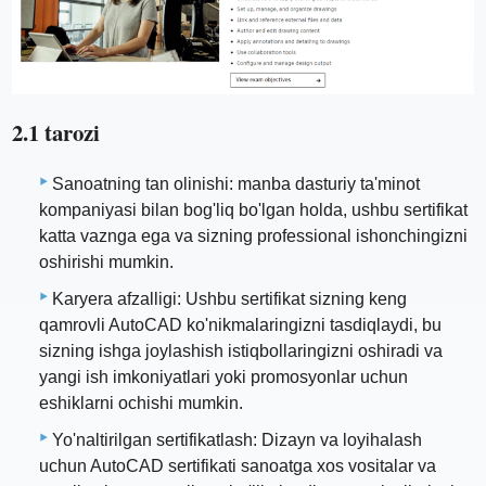
2.1 tarozi
Sanoatning tan olinishi: manba dasturiy ta'minot
kompaniyasi bilan bog'liq bo'lgan holda, ushbu sertifikat
katta vaznga ega va sizning professional ishonchingizni
oshirishi mumkin.
Karyera afzalligi: Ushbu sertifikat sizning keng
qamrovli AutoCAD ko'nikmalaringizni tasdiqlaydi, bu
sizning ishga joylashish istiqbollaringizni oshiradi va
yangi ish imkoniyatlari yoki promosyonlar uchun
eshiklarni ochishi mumkin.
Yo'naltirilgan sertifikatlash: Dizayn va loyihalash
uchun AutoCAD sertifikati sanoatga xos vositalar va