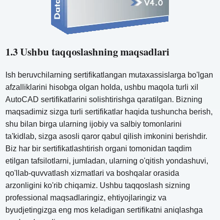
1.3 Ushbu taqqoslashning maqsadlari
Ish beruvchilarning sertifikatlangan mutaxassislarga bo'lgan
afzalliklarini hisobga olgan holda, ushbu maqola turli xil
AutoCAD sertifikatlarini solishtirishga qaratilgan. Bizning
maqsadimiz sizga turli sertifikatlar haqida tushuncha berish,
shu bilan birga ularning ijobiy va salbiy tomonlarini
ta'kidlab, sizga asosli qaror qabul qilish imkonini berishdir.
Biz har bir sertifikatlashtirish organi tomonidan taqdim
etilgan tafsilotlarni, jumladan, ularning o'qitish yondashuvi,
qo'llab-quvvatlash xizmatlari va boshqalar orasida
arzonligini ko'rib chiqamiz. Ushbu taqqoslash sizning
professional maqsadlaringiz, ehtiyojlaringiz va
byudjetingizga eng mos keladigan sertifikatni aniqlashga