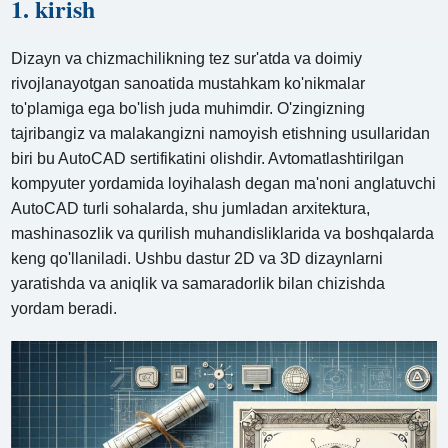
1. kirish
Dizayn va chizmachilikning tez sur'atda va doimiy
rivojlanayotgan sanoatida mustahkam ko'nikmalar
to'plamiga ega bo'lish juda muhimdir. O'zingizning
tajribangiz va malakangizni namoyish etishning usullaridan
biri bu AutoCAD sertifikatini olishdir. Avtomatlashtirilgan
kompyuter yordamida loyihalash degan ma'noni anglatuvchi
AutoCAD turli sohalarda, shu jumladan arxitektura,
mashinasozlik va qurilish muhandisliklarida va boshqalarda
keng qo'llaniladi. Ushbu dastur 2D va 3D dizaynlarni
yaratishda va aniqlik va samaradorlik bilan chizishda
yordam beradi.