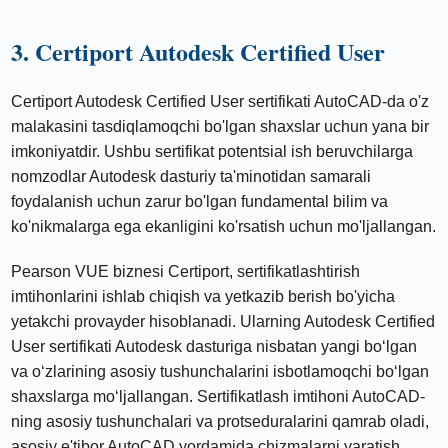
3. Certiport Autodesk Certified User
Certiport Autodesk Certified User sertifikati AutoCAD-da o'z
malakasini tasdiqlamoqchi bo'lgan shaxslar uchun yana bir
imkoniyatdir. Ushbu sertifikat potentsial ish beruvchilarga
nomzodlar Autodesk dasturiy ta'minotidan samarali
foydalanish uchun zarur bo'lgan fundamental bilim va
ko'nikmalarga ega ekanligini ko'rsatish uchun mo'ljallangan.
Pearson VUE biznesi Certiport, sertifikatlashtirish
imtihonlarini ishlab chiqish va yetkazib berish bo'yicha
yetakchi provayder hisoblanadi. Ularning Autodesk Certified
User sertifikati Autodesk dasturiga nisbatan yangi boʻlgan
va oʻzlarining asosiy tushunchalarini isbotlamoqchi boʻlgan
shaxslarga moʻljallangan. Sertifikatlash imtihoni AutoCAD-
ning asosiy tushunchalari va protseduralarini qamrab oladi,
asosiy e'tibor AutoCAD yordamida chizmalarni yaratish,