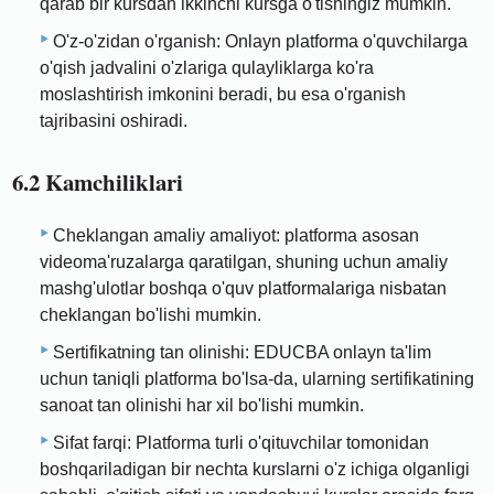
qarab bir kursdan ikkinchi kursga o'tishingiz mumkin.
O'z-o'zidan o'rganish: Onlayn platforma o'quvchilarga
o'qish jadvalini o'zlariga qulayliklarga ko'ra
moslashtirish imkonini beradi, bu esa o'rganish
tajribasini oshiradi.
6.2 Kamchiliklari
Cheklangan amaliy amaliyot: platforma asosan
videoma'ruzalarga qaratilgan, shuning uchun amaliy
mashg'ulotlar boshqa o'quv platformalariga nisbatan
cheklangan bo'lishi mumkin.
Sertifikatning tan olinishi: EDUCBA onlayn ta'lim
uchun taniqli platforma bo'lsa-da, ularning sertifikatining
sanoat tan olinishi har xil bo'lishi mumkin.
Sifat farqi: Platforma turli o'qituvchilar tomonidan
boshqariladigan bir nechta kurslarni o'z ichiga olganligi