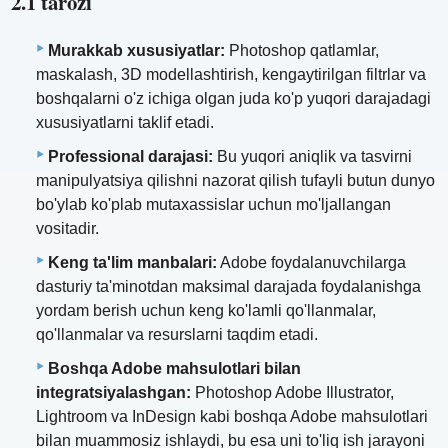
2.1 tarozi
Murakkab xususiyatlar:
Photoshop qatlamlar,
maskalash, 3D modellashtirish, kengaytirilgan filtrlar va
boshqalarni o'z ichiga olgan juda ko'p yuqori darajadagi
xususiyatlarni taklif etadi.
Professional darajasi:
Bu yuqori aniqlik va tasvirni
manipulyatsiya qilishni nazorat qilish tufayli butun dunyo
bo'ylab ko'plab mutaxassislar uchun mo'ljallangan
vositadir.
Keng ta'lim manbalari:
Adobe foydalanuvchilarga
dasturiy ta'minotdan maksimal darajada foydalanishga
yordam berish uchun keng ko'lamli qo'llanmalar,
qo'llanmalar va resurslarni taqdim etadi.
Boshqa Adobe mahsulotlari bilan
integratsiyalashgan:
Photoshop Adobe Illustrator,
Lightroom va InDesign kabi boshqa Adobe mahsulotlari
bilan muammosiz ishlaydi, bu esa uni to'liq ish jarayoni