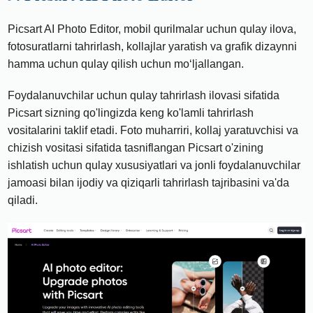
Picsart AI Photo Editor, mobil qurilmalar uchun qulay ilova,
fotosuratlarni tahrirlash, kollajlar yaratish va grafik dizaynni
hamma uchun qulay qilish uchun mo‘ljallangan.
Foydalanuvchilar uchun qulay tahrirlash ilovasi sifatida
Picsart sizning qo'lingizda keng ko'lamli tahrirlash
vositalarini taklif etadi. Foto muharriri, kollaj yaratuvchisi va
chizish vositasi sifatida tasniflangan Picsart o'zining
ishlatish uchun qulay xususiyatlari va jonli foydalanuvchilar
jamoasi bilan ijodiy va qiziqarli tahrirlash tajribasini va'da
qiladi.