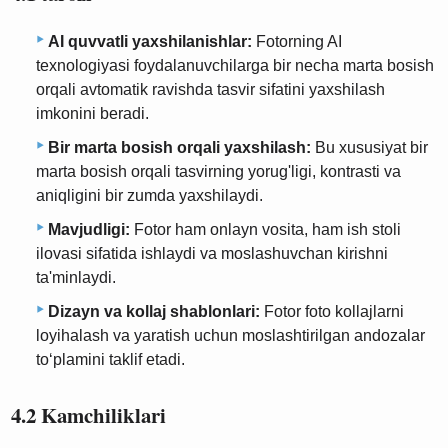
AI quvvatli yaxshilanishlar:
Fotorning AI
texnologiyasi foydalanuvchilarga bir necha marta bosish
orqali avtomatik ravishda tasvir sifatini yaxshilash
imkonini beradi.
Bir marta bosish orqali yaxshilash:
Bu xususiyat bir
marta bosish orqali tasvirning yorug'ligi, kontrasti va
aniqligini bir zumda yaxshilaydi.
Mavjudligi:
Fotor ham onlayn vosita, ham ish stoli
ilovasi sifatida ishlaydi va moslashuvchan kirishni
ta'minlaydi.
Dizayn va kollaj shablonlari:
Fotor foto kollajlarni
loyihalash va yaratish uchun moslashtirilgan andozalar
to‘plamini taklif etadi.
4.2 Kamchiliklari