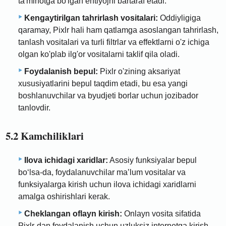
ta'minotga bo'lgan ehtiyojni bartaraf etadi.
Kengaytirilgan tahrirlash vositalari:
Oddiyligiga
qaramay, Pixlr hali ham qatlamga asoslangan tahrirlash,
tanlash vositalari va turli filtrlar va effektlarni o'z ichiga
olgan ko'plab ilg'or vositalarni taklif qila oladi.
Foydalanish bepul:
Pixlr o'zining aksariyat
xususiyatlarini bepul taqdim etadi, bu esa yangi
boshlanuvchilar va byudjeti borlar uchun jozibador
tanlovdir.
5.2 Kamchiliklari
Ilova ichidagi xaridlar:
Asosiy funksiyalar bepul
boʻlsa-da, foydalanuvchilar maʼlum vositalar va
funksiyalarga kirish uchun ilova ichidagi xaridlarni
amalga oshirishlari kerak.
Cheklangan oflayn kirish:
Onlayn vosita sifatida
Pixlr-dan foydalanish uchun uzluksiz internetga kirish