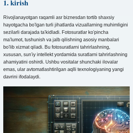
1. kirish
Rivojlanayotgan raqamli asr biznesdan tortib shaxsiy
hayotgacha bo'lgan turli jihatlarda vizuallarning muhimligini
sezilarli darajada ta'kidladi. Fotosuratlar ko'pincha
ma'lumot, tushunish va jalb qilishning asosiy manbalari
bo'lib xizmat qiladi. Bu fotosuratlarni tahrirlashning,
xususan, sun'iy intellekt yordamida suratlarni tahrirlashning
ahamiyatini oshirdi. Ushbu vositalar shunchaki ilovalar
emas, ular avtomatlashtirilgan aqlli texnologiyaning yangi
davrini ifodalaydi.