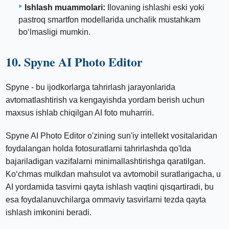
Ishlash muammolari:
Ilovaning ishlashi eski yoki
pastroq smartfon modellarida unchalik mustahkam
bo‘lmasligi mumkin.
10. Spyne AI Photo Editor
Spyne - bu ijodkorlarga tahrirlash jarayonlarida
avtomatlashtirish va kengayishda yordam berish uchun
maxsus ishlab chiqilgan AI foto muharriri.
Spyne AI Photo Editor o'zining sun'iy intellekt vositalaridan
foydalangan holda fotosuratlarni tahrirlashda qo'lda
bajariladigan vazifalarni minimallashtirishga qaratilgan.
Ko‘chmas mulkdan mahsulot va avtomobil suratlarigacha, u
AI yordamida tasvirni qayta ishlash vaqtini qisqartiradi, bu
esa foydalanuvchilarga ommaviy tasvirlarni tezda qayta
ishlash imkonini beradi.