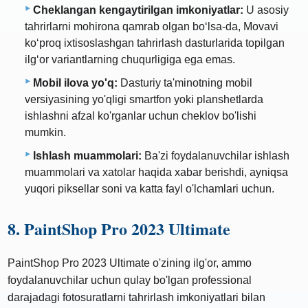
Cheklangan kengaytirilgan imkoniyatlar:
U asosiy
tahrirlarni mohirona qamrab olgan boʻlsa-da, Movavi
koʻproq ixtisoslashgan tahrirlash dasturlarida topilgan
ilgʻor variantlarning chuqurligiga ega emas.
Mobil ilova yo'q:
Dasturiy ta'minotning mobil
versiyasining yo'qligi smartfon yoki planshetlarda
ishlashni afzal ko'rganlar uchun cheklov bo'lishi
mumkin.
Ishlash muammolari:
Ba'zi foydalanuvchilar ishlash
muammolari va xatolar haqida xabar berishdi, ayniqsa
yuqori piksellar soni va katta fayl o'lchamlari uchun.
8. PaintShop Pro 2023 Ultimate
PaintShop Pro 2023 Ultimate o'zining ilg'or, ammo
foydalanuvchilar uchun qulay bo'lgan professional
darajadagi fotosuratlarni tahrirlash imkoniyatlari bilan