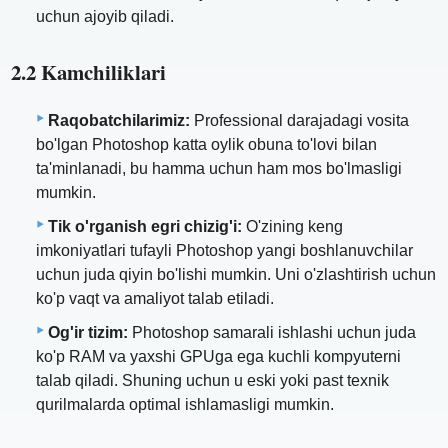
uchun ajoyib qiladi.
2.2 Kamchiliklari
Raqobatchilarimiz:
Professional darajadagi vosita
bo'lgan Photoshop katta oylik obuna to'lovi bilan
ta'minlanadi, bu hamma uchun ham mos bo'lmasligi
mumkin.
Tik o'rganish egri chizig'i:
O'zining keng
imkoniyatlari tufayli Photoshop yangi boshlanuvchilar
uchun juda qiyin bo'lishi mumkin. Uni o'zlashtirish uchun
ko'p vaqt va amaliyot talab etiladi.
Og'ir tizim:
Photoshop samarali ishlashi uchun juda
ko'p RAM va yaxshi GPUga ega kuchli kompyuterni
talab qiladi. Shuning uchun u eski yoki past texnik
qurilmalarda optimal ishlamasligi mumkin.