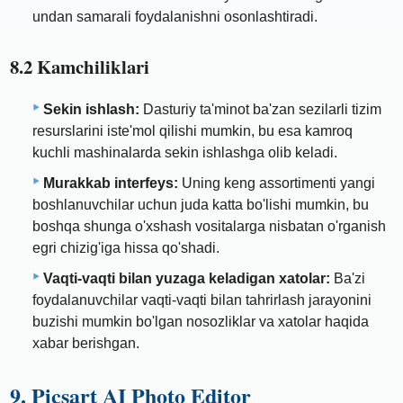
undan samarali foydalanishni osonlashtiradi.
8.2 Kamchiliklari
Sekin ishlash:
Dasturiy ta'minot ba'zan sezilarli tizim
resurslarini iste'mol qilishi mumkin, bu esa kamroq
kuchli mashinalarda sekin ishlashga olib keladi.
Murakkab interfeys:
Uning keng assortimenti yangi
boshlanuvchilar uchun juda katta bo'lishi mumkin, bu
boshqa shunga o'xshash vositalarga nisbatan o'rganish
egri chizig'iga hissa qo'shadi.
Vaqti-vaqti bilan yuzaga keladigan xatolar:
Ba'zi
foydalanuvchilar vaqti-vaqti bilan tahrirlash jarayonini
buzishi mumkin bo'lgan nosozliklar va xatolar haqida
xabar berishgan.
9. Picsart AI Photo Editor