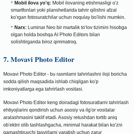
Mobil ilova yo'q:
Mobil ilovaning etishmasligi o'z
smartfonlari yoki planshetlarida tahrir qilishni afzal
ko'rgan fotosuratchilar uchun noqulay bo'lishi mumkin.
Narx:
Luminar Neo bir martalik toʻlov tizimini hisobga
olgan holda boshqa AI Photo Editors bilan
solishtirganda biroz qimmatroq.
7. Movavi Photo Editor
Movavi Photo Editor - bu rasmlarni tahrirlashni iloji boricha
sodda qilish maqsadida ishlab chiqilgan ko'p
imkoniyatlarga ega tahrirlash vositasi.
Movavi Photo Editor keng doiradagi fotosuratlarni tahrirlash
ehtiyojlarini qondirish uchun asosiy va ilg'or vositalar
aralashmasini taklif etadi. Asosiy retushdan tortib aniq
ob'ektni olib tashlashgacha, minimal harakat bilan ko'zni
qamashtiruvchi tasvirlarni yaratish uchun zarur