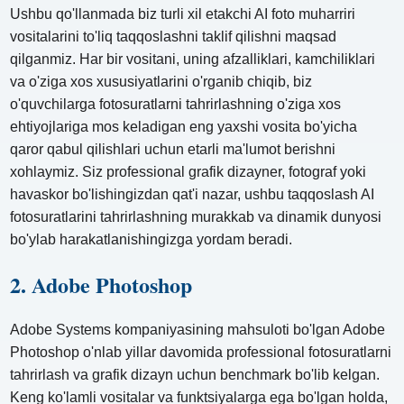
Ushbu qo'llanmada biz turli xil etakchi AI foto muharriri
vositalarini to'liq taqqoslashni taklif qilishni maqsad
qilganmiz. Har bir vositani, uning afzalliklari, kamchiliklari
va o'ziga xos xususiyatlarini o'rganib chiqib, biz
o'quvchilarga fotosuratlarni tahrirlashning o'ziga xos
ehtiyojlariga mos keladigan eng yaxshi vosita bo'yicha
qaror qabul qilishlari uchun etarli ma'lumot berishni
xohlaymiz. Siz professional grafik dizayner, fotograf yoki
havaskor bo'lishingizdan qat'i nazar, ushbu taqqoslash AI
fotosuratlarini tahrirlashning murakkab va dinamik dunyosi
bo'ylab harakatlanishingizga yordam beradi.
2. Adobe Photoshop
Adobe Systems kompaniyasining mahsuloti bo'lgan Adobe
Photoshop o'nlab yillar davomida professional fotosuratlarni
tahrirlash va grafik dizayn uchun benchmark bo'lib kelgan.
Keng ko'lamli vositalar va funktsiyalarga ega bo'lgan holda,