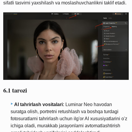
sifatli tasvirni yaxshilash va moslashuvchanlikni taklif etadi.
6.1 tarozi
AI tahrirlash vositalari:
Luminar Neo havodan
suratga olish, portretni retushlash va boshqa turdagi
fotosuratlarni tahrirlash uchun ilg'or AI xususiyatlarini o'z
ichiga oladi, murakkab jarayonlarni avtomatlashtirish