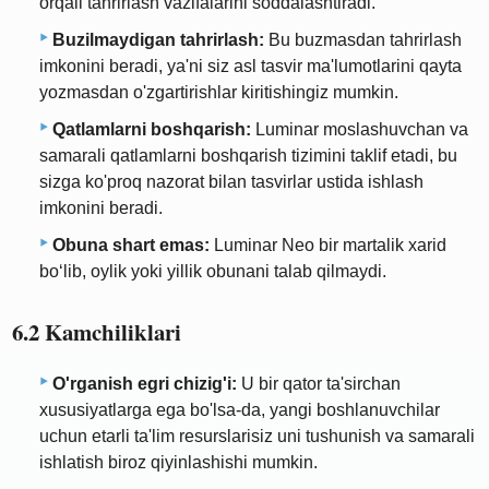
orqali tahrirlash vazifalarini soddalashtiradi.
Buzilmaydigan tahrirlash:
Bu buzmasdan tahrirlash
imkonini beradi, ya'ni siz asl tasvir ma'lumotlarini qayta
yozmasdan o'zgartirishlar kiritishingiz mumkin.
Qatlamlarni boshqarish:
Luminar moslashuvchan va
samarali qatlamlarni boshqarish tizimini taklif etadi, bu
sizga ko'proq nazorat bilan tasvirlar ustida ishlash
imkonini beradi.
Obuna shart emas:
Luminar Neo bir martalik xarid
bo‘lib, oylik yoki yillik obunani talab qilmaydi.
6.2 Kamchiliklari
O'rganish egri chizig'i:
U bir qator ta'sirchan
xususiyatlarga ega bo'lsa-da, yangi boshlanuvchilar
uchun etarli ta'lim resurslarisiz uni tushunish va samarali
ishlatish biroz qiyinlashishi mumkin.