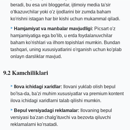
beradi, bu esa uni bloggerlar, ijtimoiy media ta'sir
o'tkazuvchilar yoki o'z ijodlarini bir zumda baham
ko'rishni istagan har bir kishi uchun mukammal qiladi.
Hamjamiyat va manbalar mavjudligi:
Picsart o'z
hamjamiyatiga ega bo'lib, u erda foydalanuvchilar
baham ko'rishlari va ilhom topishlari mumkin. Bundan
tashqari, uning xususiyatlarini o'rganish uchun ko'plab
onlayn darsliklar mavjud.
9.2 Kamchiliklari
Ilova ichidagi xaridlar:
Ilovani yuklab olish bepul
bo'lsa-da, ba'zi muhim xususiyatlar va premium kontent
ilova ichidagi xaridlarni talab qilishi mumkin.
Bepul versiyadagi reklamalar:
Ilovaning bepul
versiyasi ba'zan chalg'ituvchi va bezovta qiluvchi
reklamalarni ko'rsatadi.