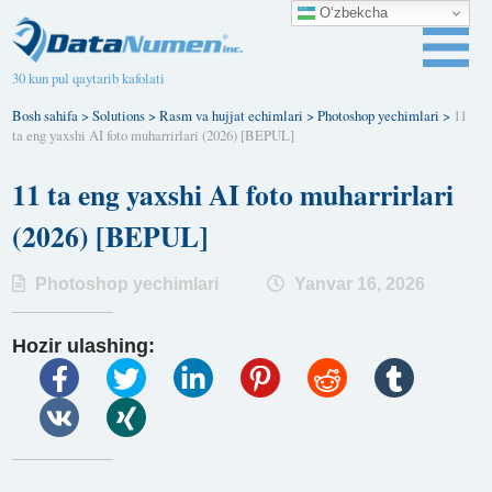
O‘zbekcha
30 kun pul qaytarib kafolati
Bosh sahifa
>
Solutions
>
Rasm va hujjat echimlari
>
Photoshop yechimlari
>
11
ta eng yaxshi AI foto muharrirlari (2026) [BEPUL]
11 ta eng yaxshi AI foto muharrirlari
(2026) [BEPUL]
Photoshop yechimlari
Yanvar 16, 2026
Hozir ulashing: