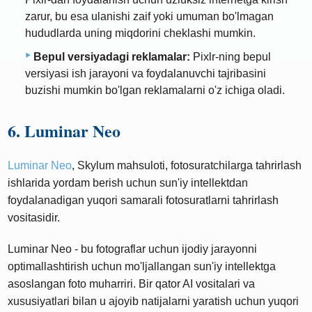
zarur, bu esa ulanishi zaif yoki umuman bo'lmagan
hududlarda uning miqdorini cheklashi mumkin.
Bepul versiyadagi reklamalar:
Pixlr-ning bepul
versiyasi ish jarayoni va foydalanuvchi tajribasini
buzishi mumkin bo'lgan reklamalarni o'z ichiga oladi.
6. Luminar Neo
Luminar Neo
, Skylum mahsuloti, fotosuratchilarga tahrirlash
ishlarida yordam berish uchun sun'iy intellektdan
foydalanadigan yuqori samarali fotosuratlarni tahrirlash
vositasidir.
Luminar Neo - bu fotograflar uchun ijodiy jarayonni
optimallashtirish uchun mo'ljallangan sun'iy intellektga
asoslangan foto muharriri. Bir qator AI vositalari va
xususiyatlari bilan u ajoyib natijalarni yaratish uchun yuqori