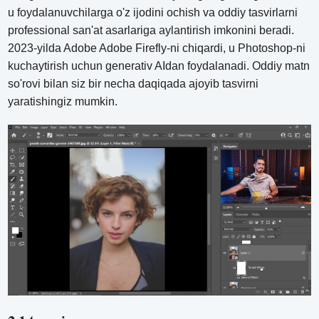
u foydalanuvchilarga o'z ijodini ochish va oddiy tasvirlarni
professional san'at asarlariga aylantirish imkonini beradi.
2023-yilda Adobe Adobe Firefly-ni chiqardi, u Photoshop-ni
kuchaytirish uchun generativ AIdan foydalanadi. Oddiy matn
so'rovi bilan siz bir necha daqiqada ajoyib tasvirni
yaratishingiz mumkin.