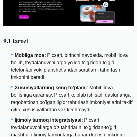
9.1 tarozi
Mobilga mos:
Picsart, birinchi navbatda, mobil ilova
bo'lib, foydalanuvchilarga yo'lda to'g'ridan-to'g'ri
telefonlari yoki planshetlaridan suratlarni tahrirlash
imkonini beradi.
Xususiyatlarning keng to'plami:
Mobil ilova
bo'lishiga qaramay, Picsart ko'plab ish stoli dasturlariga
raqobatdosh bo'lgan ilg'or tahrirlash imkoniyatlarini taklif
qilib, xususiyatlardan voz kechmaydi.
Ijtimoiy tarmoq integratsiyasi:
Picsart
foydalanuvchilarga o'z tahrirlarini to'g'ridan-to'g'ri
mashhur ijtimoiy tarmoqlarga baham ko'rish imkonini