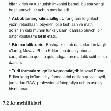
bilan kirish va tushunish imkonini beradi, bu esa yangi
boshlanuvchilar uchun mos keladi.
Asboblarning xilma-xilligi:
U ranglarni toʻgʻrilash,
yuzni retushlash, obyektni olib tashlash va matn
qoʻshish kabi muhim funksiyalarni qamrab oluvchi bir
qator vositalarni taklif etadi.
Bir martalik xarid:
Boshqa ko'plab dasturlardan farqli
o'laroq, Movavi Photo Editor - bu doimiy obuna
xarajatlaridan qochib qutuladigan bir martalik sotib olish
dasturi.
Turli formatlarni qo'llab-quvvatlaydi:
Movavi Photo
Editor keng ko'lamli fayl formatlarini qo'llab-quvvatlaydi,
jumladan RAW, professional fotografiya uchun asosiy
hisoblanadi.
7.2 Kamchiliklari