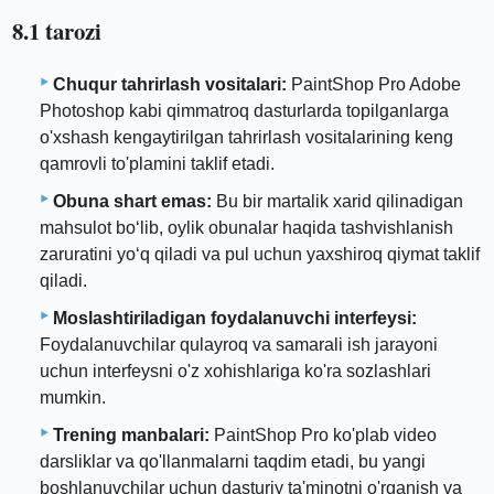
8.1 tarozi
Chuqur tahrirlash vositalari:
PaintShop Pro Adobe
Photoshop kabi qimmatroq dasturlarda topilganlarga
o'xshash kengaytirilgan tahrirlash vositalarining keng
qamrovli to'plamini taklif etadi.
Obuna shart emas:
Bu bir martalik xarid qilinadigan
mahsulot bo‘lib, oylik obunalar haqida tashvishlanish
zaruratini yo‘q qiladi va pul uchun yaxshiroq qiymat taklif
qiladi.
Moslashtiriladigan foydalanuvchi interfeysi:
Foydalanuvchilar qulayroq va samarali ish jarayoni
uchun interfeysni o'z xohishlariga ko'ra sozlashlari
mumkin.
Trening manbalari:
PaintShop Pro ko'plab video
darsliklar va qo'llanmalarni taqdim etadi, bu yangi
boshlanuvchilar uchun dasturiy ta'minotni o'rganish va