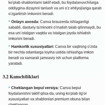
ko'plab shablonlarni taklif etadi, bu foydalanuvchilarga
oddiygina dizaynni tanlash va uni o'z ehtiyojlariga qarab
o'zgartirish imkonini beradi.
Onlayn asosda:
Canva brauzerda ishlaganligi
sababli, dasturiy ta'minotni o'rnatish talab qilinmaydi, bu
esa uni istalgan vaqtda va istalgan joyda ishlatish
imkonini beradi.
Hamkorlik xususiyatlari:
Canva bir vaqtning o'zida
bir nechta odamlarga loyiha ustida ishlashga imkon
beradi va samarali jamoaviy ish uchun platforma
yaratadi.
3.2 Kamchiliklari
Cheklangan bepul versiya:
Canva bepul
foydalanishni taklif qilsa-da, uning ko'plab ilg'or
xususiyatlari va shablonlari premium obuna bilan
cheklangan.