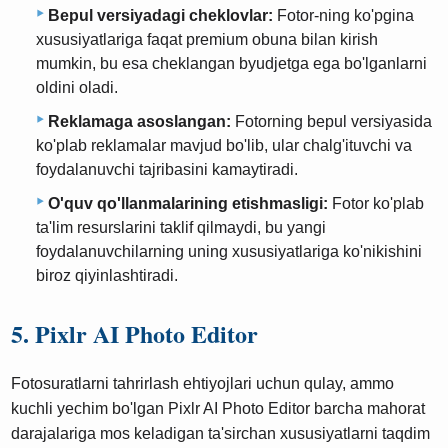
Bepul versiyadagi cheklovlar:
Fotor-ning ko'pgina
xususiyatlariga faqat premium obuna bilan kirish
mumkin, bu esa cheklangan byudjetga ega bo'lganlarni
oldini oladi.
Reklamaga asoslangan:
Fotorning bepul versiyasida
ko'plab reklamalar mavjud bo'lib, ular chalg'ituvchi va
foydalanuvchi tajribasini kamaytiradi.
O'quv qo'llanmalarining etishmasligi:
Fotor ko'plab
ta'lim resurslarini taklif qilmaydi, bu yangi
foydalanuvchilarning uning xususiyatlariga ko'nikishini
biroz qiyinlashtiradi.
5. Pixlr AI Photo Editor
Fotosuratlarni tahrirlash ehtiyojlari uchun qulay, ammo
kuchli yechim bo'lgan Pixlr AI Photo Editor barcha mahorat
darajalariga mos keladigan ta'sirchan xususiyatlarni taqdim