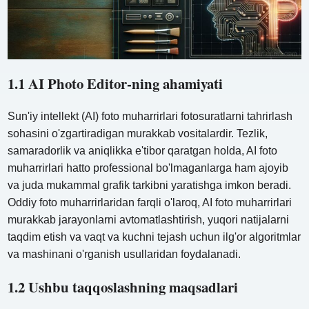
1.1 AI Photo Editor-ning ahamiyati
Sun'iy intellekt (AI) foto muharrirlari fotosuratlarni tahrirlash
sohasini o'zgartiradigan murakkab vositalardir. Tezlik,
samaradorlik va aniqlikka e'tibor qaratgan holda, AI foto
muharrirlari hatto professional bo'lmaganlarga ham ajoyib
va ​​juda mukammal grafik tarkibni yaratishga imkon beradi.
Oddiy foto muharrirlaridan farqli o'laroq, AI foto muharrirlari
murakkab jarayonlarni avtomatlashtirish, yuqori natijalarni
taqdim etish va vaqt va kuchni tejash uchun ilg'or algoritmlar
va mashinani o'rganish usullaridan foydalanadi.
1.2 Ushbu taqqoslashning maqsadlari