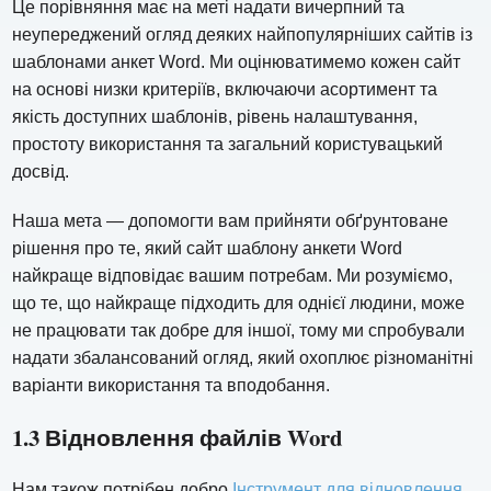
Це порівняння має на меті надати вичерпний та
неупереджений огляд деяких найпопулярніших сайтів із
шаблонами анкет Word. Ми оцінюватимемо кожен сайт
на основі низки критеріїв, включаючи асортимент та
якість доступних шаблонів, рівень налаштування,
простоту використання та загальний користувацький
досвід.
Наша мета — допомогти вам прийняти обґрунтоване
рішення про те, який сайт шаблону анкети Word
найкраще відповідає вашим потребам. Ми розуміємо,
що те, що найкраще підходить для однієї людини, може
не працювати так добре для іншої, тому ми спробували
надати збалансований огляд, який охоплює різноманітні
варіанти використання та вподобання.
1.3 Відновлення файлів Word
Нам також потрібен добро
Інструмент для відновлення