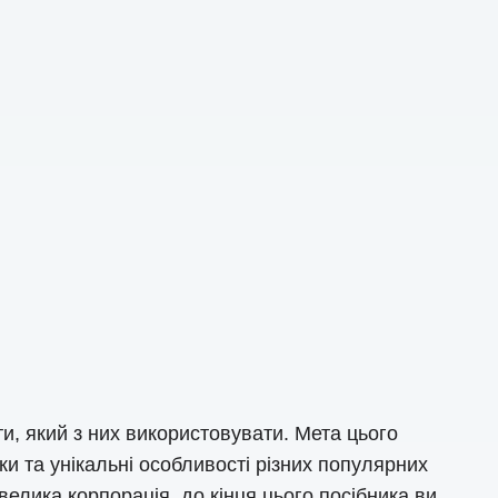
и, який з них використовувати. Мета цього
и та унікальні особливості різних популярних
велика корпорація, до кінця цього посібника ви