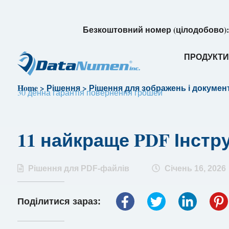
Безкоштовний номер (цілодобово)
ПРОДУКТ
Home
>
Рішення
>
Рішення для зображень і докумен
30 денна гарантія повернення грошей
11 найкраще PDF Інстр
Рішення для PDF-файлів
Січень 16, 2026
Поділитися зараз: