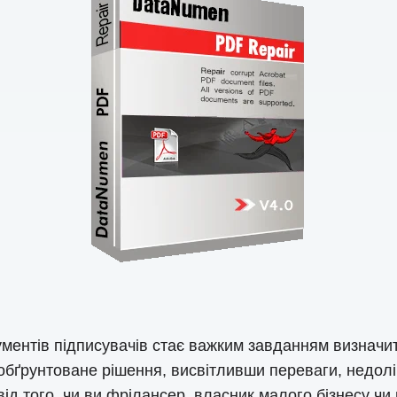
ументів підписувачів стає важким завданням визначит
бґрунтоване рішення, висвітливши переваги, недолік
д того, чи ви фрілансер, власник малого бізнесу чи 