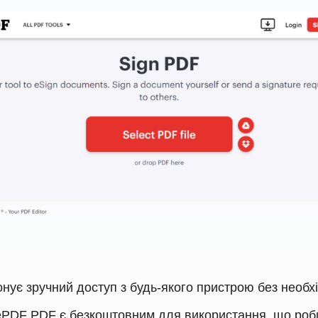
нує зручний доступ з будь-якого пристрою без необх
ePDF PDF є безкоштовним для використання, що роби