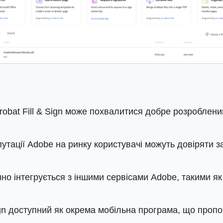
obat Fill & Sign може похвалитися добре розроблени
утації Adobe на ринку користувачі можуть довіряти з
но інтегрується з іншими сервісами Adobe, такими я
ign доступний як окрема мобільна програма, що пропон