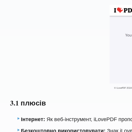
3.1 плюсів
Інтернет:
Як веб-інструмент, iLovePDF пропо
Безкоштовно використовувати:
Знак iLov