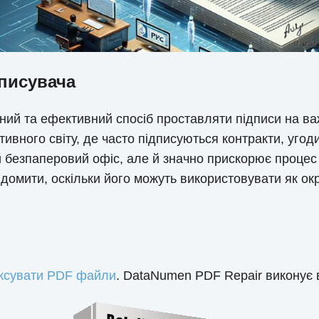
дписувача
ний та ефективний спосіб проставляти підписи на ва
тивного світу, де часто підписуються контракти, уго
й безпаперовий офіс, але й значно прискорює проце
домити, оскільки його можуть використовувати як окр
ксувати PDF файли
. DataNumen PDF Repair виконує 