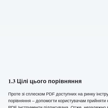
1.3 Цілі цього порівняння
Проте зі сплеском PDF доступних на ринку інстр
порівняння – допомогти користувачам прийняти о
PDF Інструменти підписувача. Отже, незалежно ві