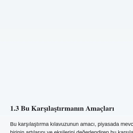
1.3 Bu Karşılaştırmanın Amaçları
Bu karşılaştırma kılavuzunun amacı, piyasada mevcu
birinin artılarını ve eksilerini değerlendiren bu karş