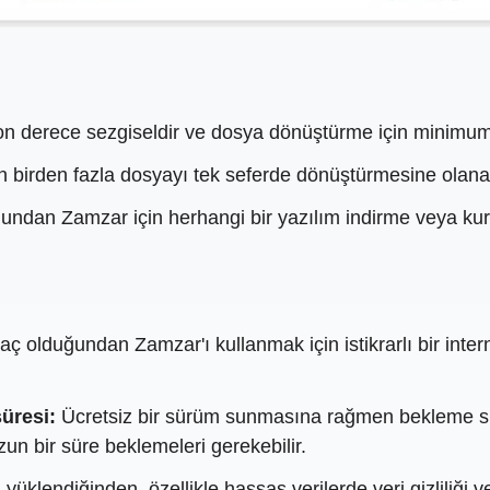
on derece sezgiseldir ve dosya dönüştürme için minimum 
n birden fazla dosyayı tek seferde dönüştürmesine olanak t
uğundan Zamzar için herhangi bir yazılım indirme veya ku
aç olduğundan Zamzar'ı kullanmak için istikrarlı bir interne
süresi:
Ücretsiz bir sürüm sunmasına rağmen bekleme süre
zun bir süre beklemeleri gerekebilir.
üklendiğinden, özellikle hassas verilerde veri gizliliği v