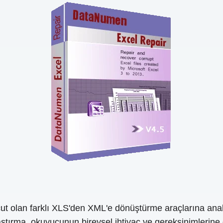
t olan farklı XLS'den XML'e dönüştürme araçlarına anali
ılaştırma, okuyucunun bireysel ihtiyaç ve gereksinimlerine