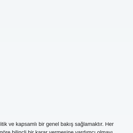
tik ve kapsamlı bir genel bakış sağlamaktır. Her
 göre bilinçli bir karar vermesine yardımcı olmayı