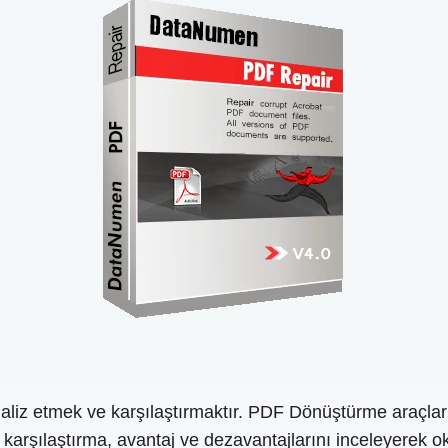
liz etmek ve karşılaştırmaktır. PDF Dönüştürme araçları. H
 Bu karşılaştırma, avantaj ve dezavantajlarını inceleyerek