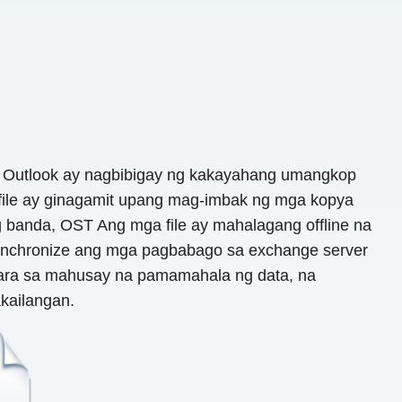
S Outlook ay nagbibigay ng kakayahang umangkop
file ay ginagamit upang mag-imbak ng mga kopya
 banda, OST Ang mga file ay mahalagang offline na
-synchronize ang mga pagbabago sa exchange server
para sa mahusay na pamamahala ng data, na
kailangan.