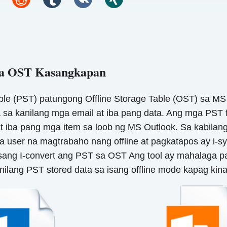
 sa OST Kasangkapan
ble (PST) patungong Offline Storage Table (OST) sa M
sa kanilang mga email at iba pang data. Ang mga PST 
iba pang mga item sa loob ng MS Outlook. Sa kabilang
ga user na magtrabaho nang offline at pagkatapos ay i
isang I-convert ang PST sa OST Ang tool ay mahalaga 
lang PST stored data sa isang offline mode kapag kina