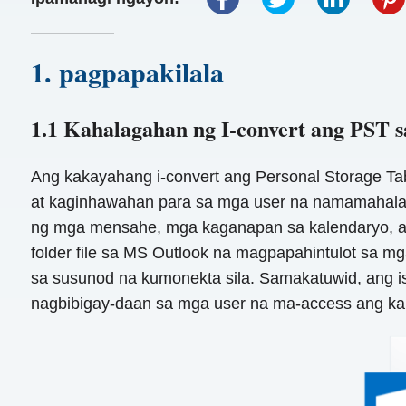
1. pagpapakilala
1.1 Kahalagahan ng I-convert ang PST
Ang kakayahang i-convert ang Personal Storage Ta
at kaginhawahan para sa mga user na namamahala 
ng mga mensahe, mga kaganapan sa kalendaryo, at 
folder file sa MS Outlook na magpapahintulot sa m
sa susunod na kumonekta sila. Samakatuwid, ang 
nagbibigay-daan sa mga user na ma-access ang kani