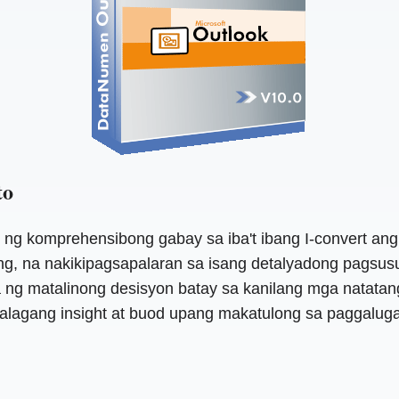
to
 ng komprehensibong gabay sa iba't ibang I-convert a
ng, na nakikipagsapalaran sa isang detalyadong pagsusu
ng matalinong desisyon batay sa kanilang mga natatang
agang insight at buod upang makatulong sa paggalugad