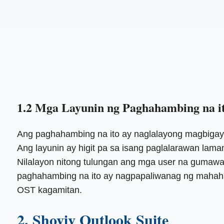
1.2 Mga Layunin ng Paghahambing na i
Ang paghahambing na ito ay naglalayong magbigay
Ang layunin ay higit pa sa isang paglalarawan lama
Nilalayon nitong tulungan ang mga user na gumawa 
paghahambing na ito ay nagpapaliwanag ng mahahal
OST kagamitan.
2. Shoviv Outlook Suite