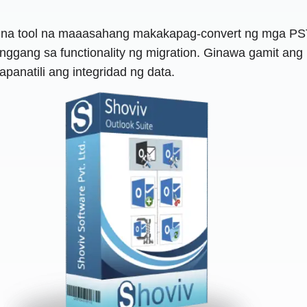
t na tool na maaasahang makakapag-convert ng mga PST
gang sa functionality ng migration. Ginawa gamit ang u
panatili ang integridad ng data.