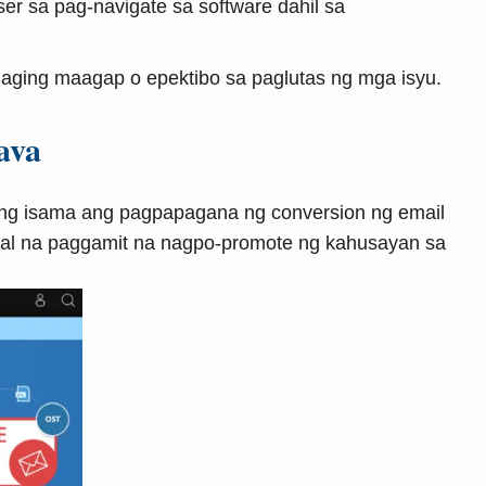
er sa pag-navigate sa software dahil sa
laging maagap o epektibo sa paglutas ng mga isyu.
ava
yong isama ang pagpapagana ng conversion ng email
onal na paggamit na nagpo-promote ng kahusayan sa