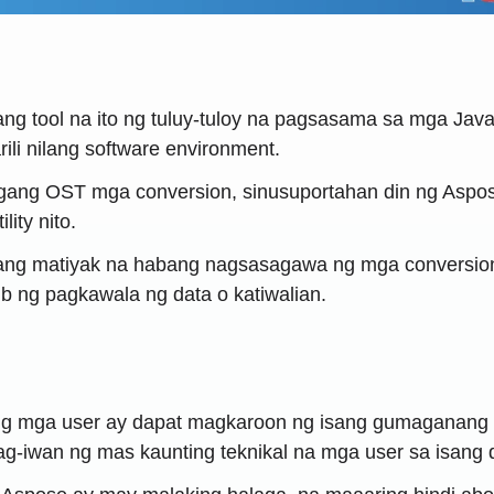
ng tool na ito ng tuluy-tuloy na pagsasama sa mga Java
li nilang software environment.
ang OST mga conversion, sinusuportahan din ng Aspos
ity nito.
g matiyak na habang nagsasagawa ng mga conversion, an
b ng pagkawala ng data o katiwalian.
g mga user ay dapat magkaroon ng isang gumaganang 
ag-iwan ng mas kaunting teknikal na mga user sa isang