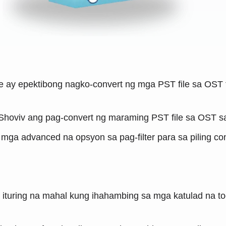
e ay epektibong nagko-convert ng mga PST file sa OST f
hoviv ang pag-convert ng maraming PST file sa OST sab
mga advanced na opsyon sa pag-filter para sa piling co
ituring na mahal kung ihahambing sa mga katulad na to