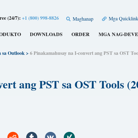
free (24/7):
+1 (800) 998-8826
Mga Quicklink
Maghanap
RODUKTO
DOWNLOADS
ORDER
MGA NAG-DEV
 sa Outlook
>
6 Pinakamahusay na I-convert ang PST sa OST 
vert ang PST sa OST Tools (