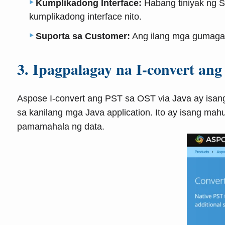
Kumplikadong Interface:
Habang tiniyak ng Sh
kumplikadong interface nito.
Suporta sa Customer:
Ang ilang mga gumagami
3. Ipagpalagay na I-convert a
Aspose I-convert ang PST sa OST via Java ay isan
sa kanilang mga Java application. Ito ay isang m
pamamahala ng data.