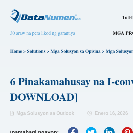
Toll-
MGA P
30 araw na pera likod ng garantiya
Home
>
Solutions
>
Mga Solusyon sa Opisina
>
Mga Solusyon
6 Pinakamahusay na I-con
DOWNLOAD]
Mga Solusyon sa Outlook
Enero 16, 2026
Ipamahagi ngayon: