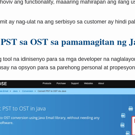
oviv ang functionality, maaaring mahirapan ang ilang us
t ay nag-ulat na ang serbisyo sa customer ay hindi pa
ng PST sa OST sa pamamagitan ng J
g tool na idinisenyo para sa mga developer na naglala
ahusay na opsyon para sa parehong personal at propesy