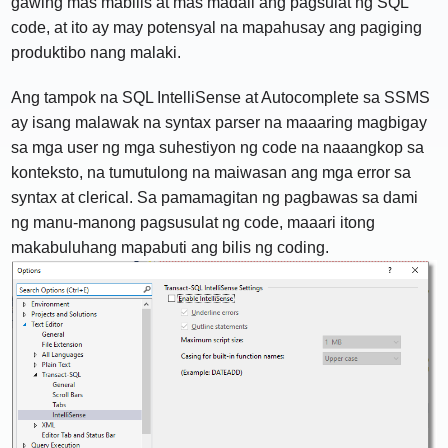
gawing mas mabilis at mas madali ang pagsulat ng SQL
code, at ito ay may potensyal na mapahusay ang pagiging
produktibo nang malaki.
Ang tampok na SQL IntelliSense at Autocomplete sa SSMS
ay isang malawak na syntax parser na maaaring magbigay
sa mga user ng mga suhestiyon ng code na naaangkop sa
konteksto, na tumutulong na maiwasan ang mga error sa
syntax at clerical. Sa pamamagitan ng pagbawas sa dami
ng manu-manong pagsusulat ng code, maaari itong
makabuluhang mapabuti ang bilis ng coding.