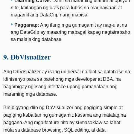
Learning Curve:
Dahil sa maraming feature at opsyon
nito, kailangan ng oras para lubos na maunawaan at
magamit ang DataGrip nang mabisa.
Pagganap:
Ang ilang mga gumagamit ay nag-ulat na
ang DataGrip ay maaaring mabagal kapag nagtatrabaho
sa malalaking database.
9. DbVisualizer
Ang DbVisualizer ay isang unibersal na tool sa database na
idinisenyo para sa parehong mga developer at DBA, na
nagbibigay ng isang interface upang pamahalaan ang
maraming mga database.
Binibigyang-diin ng DbVisualizer ang pagiging simple at
pagiging kabaitan ng gumagamit, kasama ang matatag na
paggana. Ang mga feature nito ay sumasaklaw sa lahat
mula sa database browsing, SQL editing, at data