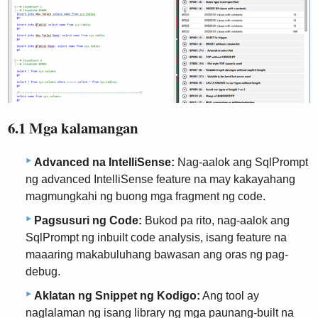
6.1 Mga kalamangan
Advanced na IntelliSense:
Nag-aalok ang SqlPrompt
ng advanced IntelliSense feature na may kakayahang
magmungkahi ng buong mga fragment ng code.
Pagsusuri ng Code:
Bukod pa rito, nag-aalok ang
SqlPrompt ng inbuilt code analysis, isang feature na
maaaring makabuluhang bawasan ang oras ng pag-
debug.
Aklatan ng Snippet ng Kodigo:
Ang tool ay
naglalaman ng isang library ng mga paunang-built na