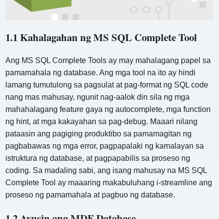
1.1 Kahalagahan ng MS SQL Complete Tool
Ang MS SQL Complete Tools ay may mahalagang papel sa
pamamahala ng database. Ang mga tool na ito ay hindi
lamang tumutulong sa pagsulat at pag-format ng SQL code
nang mas mahusay, ngunit nag-aalok din sila ng mga
mahahalagang feature gaya ng autocomplete, mga function
ng hint, at mga kakayahan sa pag-debug. Maaari nilang
pataasin ang pagiging produktibo sa pamamagitan ng
pagbabawas ng mga error, pagpapalaki ng kamalayan sa
istruktura ng database, at pagpapabilis sa proseso ng
coding. Sa madaling sabi, ang isang mahusay na MS SQL
Complete Tool ay maaaring makabuluhang i-streamline ang
proseso ng pamamahala at pagbuo ng database.
1.2 Ayusin ang MDF Database