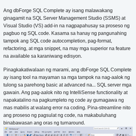
Ang dbForge SQL Complete ay isang malawakang
ginagamit na SQL Server Management Studio (SSMS) at
Visual Studio (VS) add-in na nagpapahusay sa proseso ng
pagbuo ng SQL code. Kasama sa hanay ng pangunahing
tampok ang SQL code autocompletion, pag-format,
refactoring, at mga snippet, na may mga superior na feature
na available sa karaniwang edisyon.
Pinagkakatiwalaan ng marami, ang dbForge SQL Complete
ay isang tool na mayaman sa mga tampok na nag-aalok ng
tulong sa parehong basic at advanced na... SQL server mga
gawain. Ang pag-aalok nito ng IntelliSense functionality at
napakatalino na pagkumpleto ng code ay gumagawa ng
mas mabilis at walang error na coding. Pina-streamline nito
ang proseso ng pagsulat ng code, na makabuluhang
binabawasan ang oras ng turnaround.