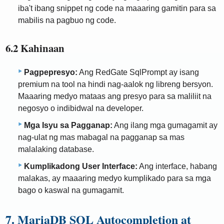
iba't ibang snippet ng code na maaaring gamitin para sa
mabilis na pagbuo ng code.
6.2 Kahinaan
Pagpepresyo:
Ang RedGate SqlPrompt ay isang
premium na tool na hindi nag-aalok ng libreng bersyon.
Maaaring medyo mataas ang presyo para sa maliliit na
negosyo o indibidwal na developer.
Mga Isyu sa Pagganap:
Ang ilang mga gumagamit ay
nag-ulat ng mas mabagal na pagganap sa mas
malalaking database.
Kumplikadong User Interface:
Ang interface, habang
malakas, ay maaaring medyo kumplikado para sa mga
bago o kaswal na gumagamit.
7. MariaDB SQL Autocompletion at