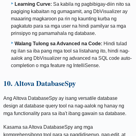
Learning Curve:
Sa kabila ng pagbibigay-diin nito sa
pagiging kabaitan ng gumagamit, ang DbVisualizer ay
maaaring magkaroon pa rin ng kaunting kurba ng
pagkatuto para sa mga user na hindi pamilyar sa mga
prinsipyo ng pamamahala ng database.
Walang Tulong sa Advanced na Code:
Hindi tulad
ng ilan sa iba pang mga tool sa listahang ito, hindi nag-
aalok ang DbVisualizer ng advanced na SQL code auto-
completion o mga feature ng IntelliSense.
10. Altova DatabaseSpy
Ang Altova DatabaseSpy ay isang versatile database
design at database query tool na nag-aalok ng hanay ng
mga functionality para sa iba't ibang gawain sa database.
Kasama sa Altova DatabaseSpy ang mga
komprehensibong tool para sa pagdidisenyo, pag-edit, at