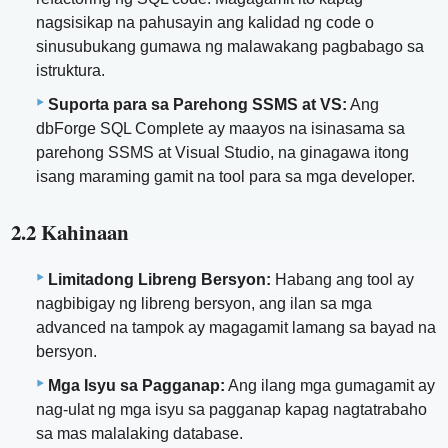
nagsisikap na pahusayin ang kalidad ng code o
sinusubukang gumawa ng malawakang pagbabago sa
istruktura.
Suporta para sa Parehong SSMS at VS:
Ang
dbForge SQL Complete ay maayos na isinasama sa
parehong SSMS at Visual Studio, na ginagawa itong
isang maraming gamit na tool para sa mga developer.
2.2 Kahinaan
Limitadong Libreng Bersyon:
Habang ang tool ay
nagbibigay ng libreng bersyon, ang ilan sa mga
advanced na tampok ay magagamit lamang sa bayad na
bersyon.
Mga Isyu sa Pagganap:
Ang ilang mga gumagamit ay
nag-ulat ng mga isyu sa pagganap kapag nagtatrabaho
sa mas malalaking database.