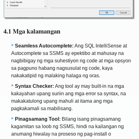
4.1 Mga kalamangan
Seamless Autocomplete:
Ang SQL IntelliSense at
Autocomplete sa SSMS ay epektibo at mahusay na
nagbibigay ng mga suhestiyon ng code at mga opsyon
sa pagpuno habang nagsusulat ng code, kaya
nakakatipid ng malaking halaga ng oras.
Syntax Checker:
Ang tool ay may built-in na mga
kakayahan upang suriin ang mga error sa syntax, na
makakatulong upang mahuli at itama ang mga
pagkakamali sa mabilisang.
Pinagsamang Tool:
Bilang isang pinagsamang
kagamitan sa loob ng SSMS, hindi na kailangan ng
anumang hiwalay na proseso ng pag-install o