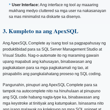
User Interface:
Ang interface ng tool ay maaaring
mukhang medyo cluttered sa mga user na nakasanayan
sa mas minimalist na diskarte sa disenyo.
3. Kumpleto na ang ApexSQL
Ang ApexSQL Complete ay isang tool sa pagpapahusay ng
produktibidad para sa SQL Server Management Studio at
Visual Studio. Nag-o-automate ito ng maraming gawain
upang mapabuti ang kahusayan, binabawasan ang
pagkakataon para sa mga pagkakamali ng tao, at
pinapabilis ang pangkalahatang proseso ng SQL coding.
Pangunahin, pinupuri ang ApexSQL Complete para sa
tampok na autocomplete nito na hinuhulaan at pinupuno
ang SQL code habang nagta-type ka, binabawasan ang
mga keystroke at tinitiyak ang katumpakan. Isinasama nito
ang isang malawak na koleksyon ng mga SQL snippet at