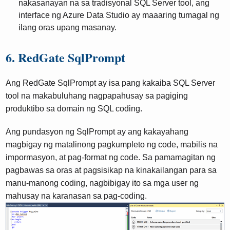
nakasanayan na sa tradisyonal SQL Server tool, ang
interface ng Azure Data Studio ay maaaring tumagal ng
ilang oras upang masanay.
6. RedGate SqlPrompt
Ang RedGate SqlPrompt ay isa pang kakaiba SQL Server
tool na makabuluhang nagpapahusay sa pagiging
produktibo sa domain ng SQL coding.
Ang pundasyon ng SqlPrompt ay ang kakayahang
magbigay ng matalinong pagkumpleto ng code, mabilis na
impormasyon, at pag-format ng code. Sa pamamagitan ng
pagbawas sa oras at pagsisikap na kinakailangan para sa
manu-manong coding, nagbibigay ito sa mga user ng
mahusay na karanasan sa pag-coding.