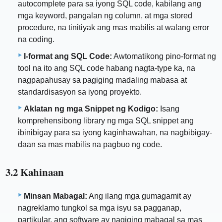
autocomplete para sa iyong SQL code, kabilang ang
mga keyword, pangalan ng column, at mga stored
procedure, na tinitiyak ang mas mabilis at walang error
na coding.
I-format ang SQL Code:
Awtomatikong pino-format ng
tool na ito ang SQL code habang nagta-type ka, na
nagpapahusay sa pagiging madaling mabasa at
standardisasyon sa iyong proyekto.
Aklatan ng mga Snippet ng Kodigo:
Isang
komprehensibong library ng mga SQL snippet ang
ibinibigay para sa iyong kaginhawahan, na nagbibigay-
daan sa mas mabilis na pagbuo ng code.
3.2 Kahinaan
Minsan Mabagal:
Ang ilang mga gumagamit ay
nagreklamo tungkol sa mga isyu sa pagganap,
partikular, ang software ay nagiging mabagal sa mas