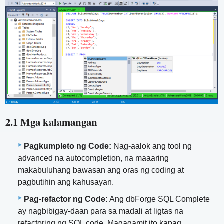
2.1 Mga kalamangan
Pagkumpleto ng Code:
Nag-aalok ang tool ng
advanced na autocompletion, na maaaring
makabuluhang bawasan ang oras ng coding at
pagbutihin ang kahusayan.
Pag-refactor ng Code:
Ang dbForge SQL Complete
ay nagbibigay-daan para sa madali at ligtas na
refactoring ng SQL code. Magagamit ito kapag