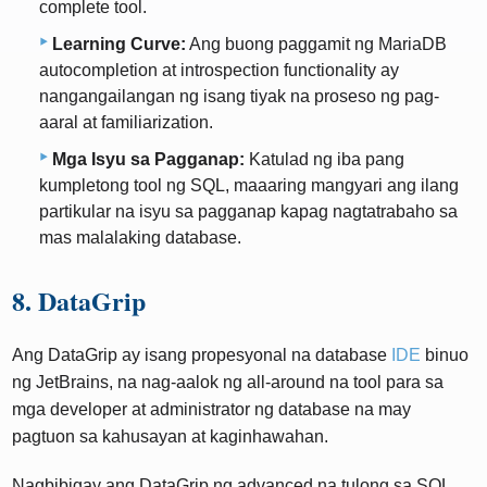
complete tool.
Learning Curve:
Ang buong paggamit ng MariaDB
autocompletion at introspection functionality ay
nangangailangan ng isang tiyak na proseso ng pag-
aaral at familiarization.
Mga Isyu sa Pagganap:
Katulad ng iba pang
kumpletong tool ng SQL, maaaring mangyari ang ilang
partikular na isyu sa pagganap kapag nagtatrabaho sa
mas malalaking database.
8. DataGrip
Ang DataGrip ay isang propesyonal na database
IDE
binuo
ng JetBrains, na nag-aalok ng all-around na tool para sa
mga developer at administrator ng database na may
pagtuon sa kahusayan at kaginhawahan.
Nagbibigay ang DataGrip ng advanced na tulong sa SQL