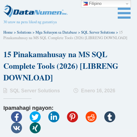
Filipino
30 araw na pera likod ng garantiya
Home
>
Solutions
>
Mga Solusyon sa Database
>
SQL Server Solutions
>
15
Pinakamahusay na MS SQL Complete Tools (2026) [LIBRENG DOWNLOAD]
15 Pinakamahusay na MS SQL
Complete Tools (2026) [LIBRENG
DOWNLOAD]
SQL Server Solutions
Enero 16, 2026
Ipamahagi ngayon: