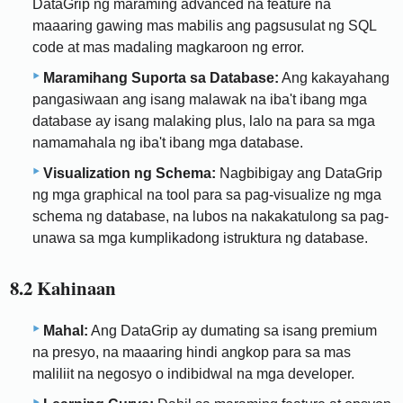
DataGrip ng maraming advanced na feature na
maaaring gawing mas mabilis ang pagsusulat ng SQL
code at mas madaling magkaroon ng error.
Maramihang Suporta sa Database:
Ang kakayahang
pangasiwaan ang isang malawak na iba't ibang mga
database ay isang malaking plus, lalo na para sa mga
namamahala ng iba't ibang mga database.
Visualization ng Schema:
Nagbibigay ang DataGrip
ng mga graphical na tool para sa pag-visualize ng mga
schema ng database, na lubos na nakakatulong sa pag-
unawa sa mga kumplikadong istruktura ng database.
8.2 Kahinaan
Mahal:
Ang DataGrip ay dumating sa isang premium
na presyo, na maaaring hindi angkop para sa mas
maliliit na negosyo o indibidwal na mga developer.