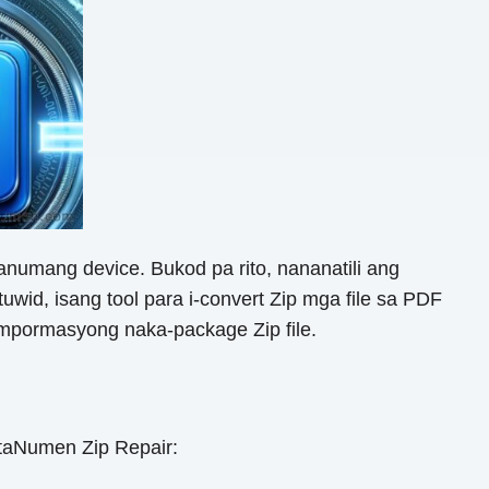
numang device. Bukod pa rito, nananatili ang
wid, isang tool para i-convert Zip mga file sa PDF
mpormasyong naka-package Zip file.
taNumen Zip Repair: