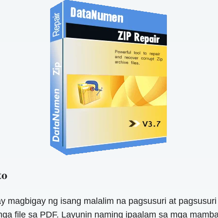
to
y magbigay ng isang malalim na pagsusuri at pagsusuri
mga file sa PDF. Layunin naming ipaalam sa mga mamb