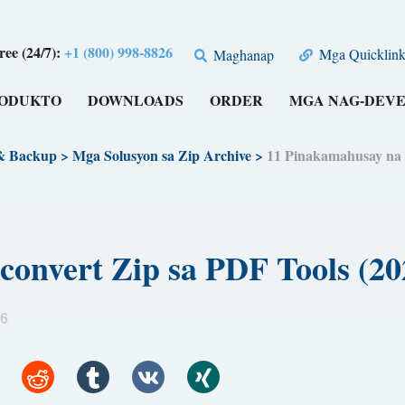
free (24/7):
+1 (800) 998-8826
Mga Quicklink
Maghanap
RODUKTO
DOWNLOADS
ORDER
MGA NAG-DEV
 & Backup
>
Mga Solusyon sa Zip Archive
>
11 Pinakamahusay na 
-convert Zip sa PDF Tools
26