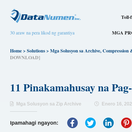
Toll-
MGA P
30 araw na pera likod ng garantiya
Home
>
Solutions
>
Mga Solusyon sa Archive, Compression
DOWNLOAD]
11 Pinakamahusay na Pag
Mga Solusyon sa Zip Archive
Enero 16, 20
Ipamahagi ngayon: