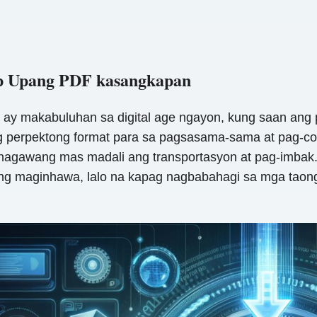
ip Upang PDF kasangkapan
 ay makabuluhan sa digital age ngayon, kung saan ang 
g perpektong format para sa pagsasama-sama at pag-com
inagawang mas madali ang transportasyon at pag-imb
laging maginhawa, lalo na kapag nagbabahagi sa mga ta