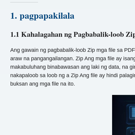
1. pagpapakilala
1.1 Kahalagahan ng Pagbabalik-loob Z
Ang gawain ng pagbabalik-loob Zip mga file sa PDF
araw na pangangailangan. Zip Ang mga file ay isan
makabuluhang binabawasan ang laki ng data, na g
nakapaloob sa loob ng a Zip Ang file ay hindi pa
buksan ang mga file na ito.