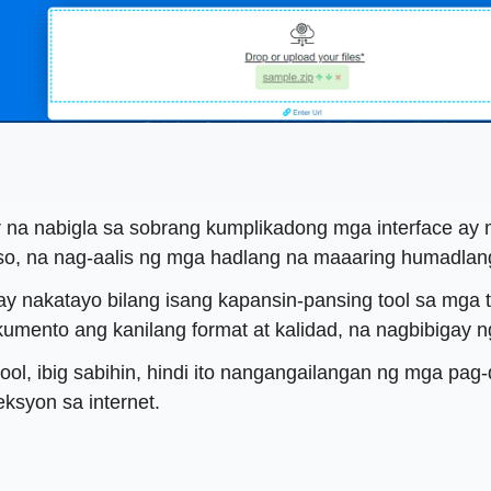
na nabigla sa sobrang kumplikadong mga interface ay 
etso, na nag-aalis ng mga hadlang na maaaring humadl
 nakatayo bilang isang kapansin-pansing tool sa mga tun
umento ang kanilang format at kalidad, na nagbibigay 
ool, ibig sabihin, hindi ito nangangailangan ng mga pag
ksyon sa internet.