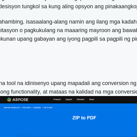
 desisyon tungkol sa kung aling opsyon ang pinakaangk
ahambing, isasaalang-alang namin ang ilang mga kadahi
mitasyon o pagkukulang na maaaring mayroon ang bawat
unan upang gabayan ang iyong pagpili sa pagpili ng p
 tool na idinisenyo upang mapadali ang conversion ng Z
tsong functionality, at mataas na kalidad na mga conversi