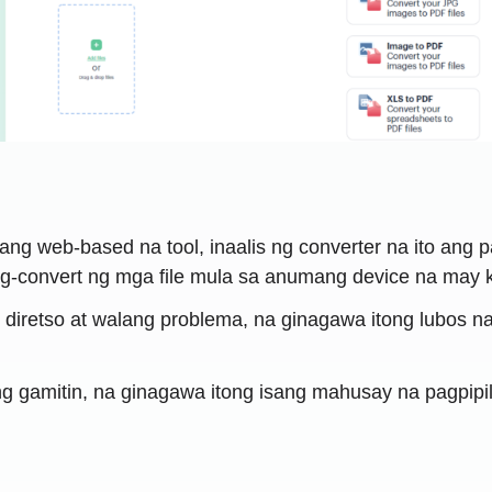
sang web-based na tool, inaalis ng converter na ito ang
g-convert ng mga file mula sa anumang device na may k
y diretso at walang problema, na ginagawa itong lubos n
 gamitin, na ginagawa itong isang mahusay na pagpip