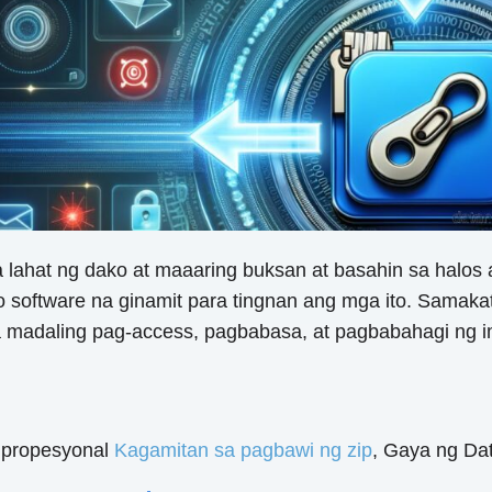
lahat ng dako at maaaring buksan at basahin sa halos a
 software na ginamit para tingnan ang mga ito. Samakatu
a madaling pag-access, pagbabasa, at pagbabahagi ng i
g propesyonal
Kagamitan sa pagbawi ng zip
, Gaya ng Da