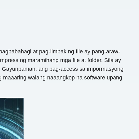
pagbabahagi at pag-iimbak ng file ay pang-araw-
press ng maramihang mga file at folder. Sila ay
ak. Gayunpaman, ang pag-access sa impormasyong
ong maaaring walang naaangkop na software upang