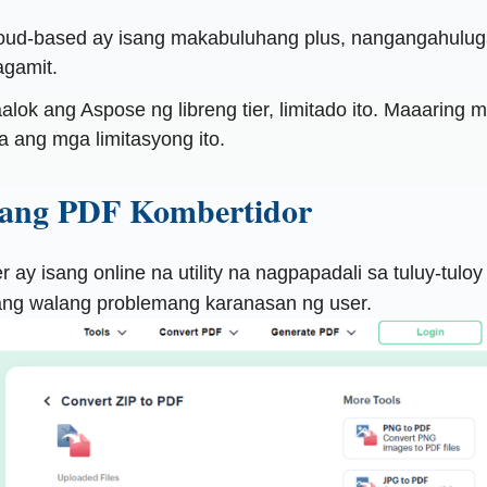
ud-based ay isang makabuluhang plus, nangangahulugan
agamit.
lok ang Aspose ng libreng tier, limitado ito. Maaarin
 ang mga limitasyong ito.
pang PDF Kombertidor
 isang online na utility na nagpapadali sa tuluy-tuloy
to ang walang problemang karanasan ng user.