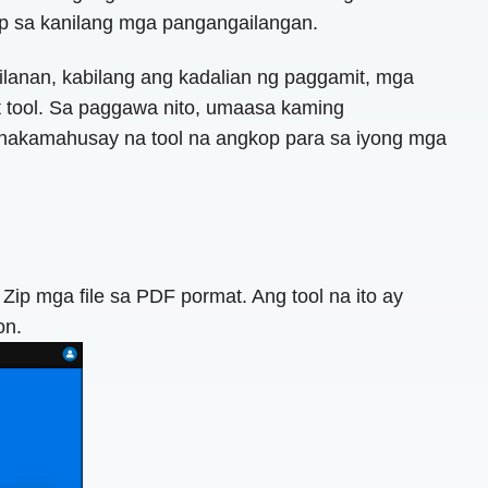
op sa kanilang mga pangangailangan.
lanan, kabilang ang kadalian ng paggamit, mga
 tool. Sa paggawa nito, umaasa kaming
inakamahusay na tool na angkop para sa iyong mga
ip mga file sa PDF pormat. Ang tool na ito ay
on.