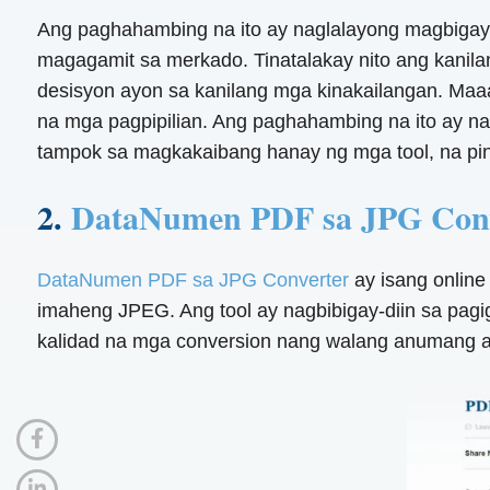
Ang paghahambing na ito ay naglalayong magbiga
magagamit sa merkado. Tinatalakay nito ang kanil
desisyon ayon sa kanilang mga kinakailangan. Maaa
na mga pagpipilian. Ang paghahambing na ito ay n
tampok sa magkakaibang hanay ng mga tool, na pi
2.
DataNumen PDF sa JPG Conv
DataNumen PDF sa JPG Converter
ay isang online
imaheng JPEG. Ang tool ay nagbibigay-diin sa pagi
kalidad na mga conversion nang walang anumang a