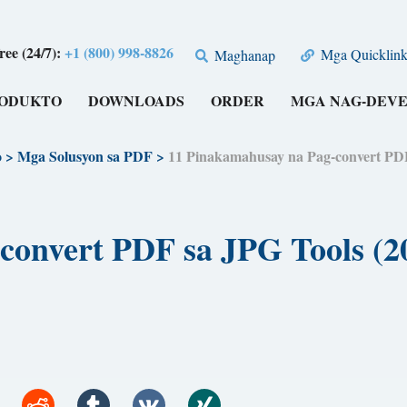
free (24/7):
+1 (800) 998-8826
Mga Quicklink
Maghanap
RODUKTO
DOWNLOADS
ORDER
MGA NAG-DEV
o
>
Mga Solusyon sa PDF
>
11 Pinakamahusay na Pag-convert P
convert PDF sa JPG Tools (