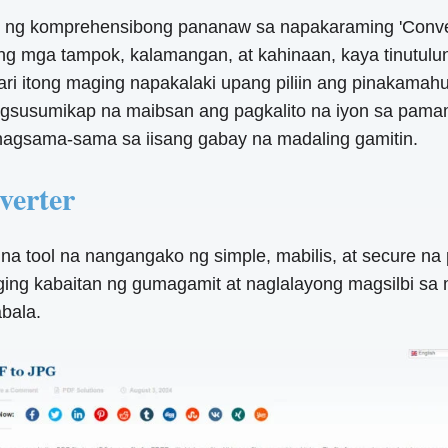
y ng komprehensibong pananaw sa napakaraming 'Conve
ang mga tampok, kalamangan, at kahinaan, kaya tinutu
ri itong maging napakalaki upang piliin ang pinakamah
agsusumikap na maibsan ang pagkalito na iyon sa pam
nagsama-sama sa iisang gabay na madaling gamitin.
erter
 na tool na nangangako ng simple, mabilis, at secure n
ging kabaitan ng gumagamit at naglalayong magsilbi sa 
bala.