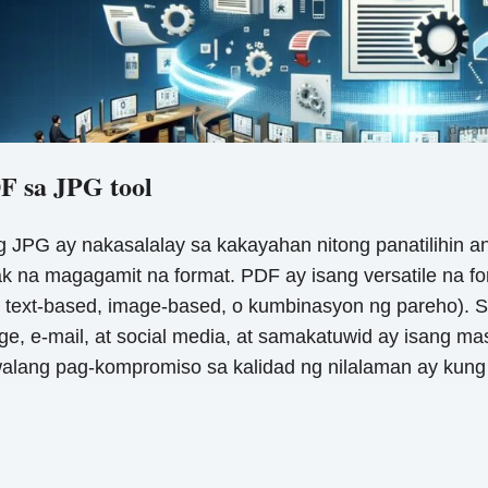
F sa JPG tool
 JPG ay nakasalalay sa kakayahan nitong panatilihin a
k na magagamit na format. PDF ay isang versatile na f
, text-based, image-based, o kumbinasyon ng pareho). S
e, e-mail, at social media, at samakatuwid ay isang m
alang pag-kompromiso sa kalidad ng nilalaman ay kung