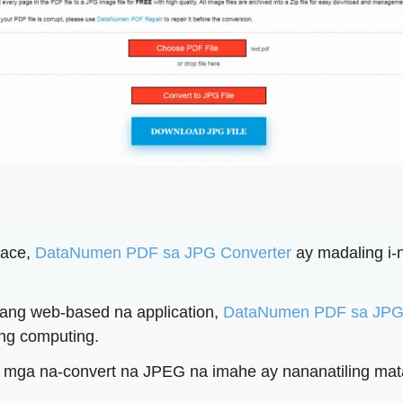
face,
DataNumen PDF sa JPG Converter
ay madaling i-
sang web-based na application,
DataNumen PDF sa JPG 
ng computing.
 mga na-convert na JPEG na imahe ay nananatiling mata