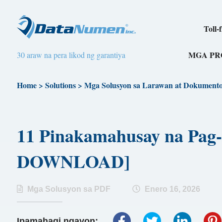
Toll-
MGA P
30 araw na pera likod ng garantiya
Home
>
Solutions
>
Mga Solusyon sa Larawan at Dokument
11 Pinakamahusay na Pag-
DOWNLOAD]
Mga Solusyon sa PDF
Enero 16, 2026
Ipamahagi ngayon: