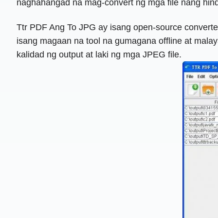
naghahangad na mag-convert ng mga file nang hind
Ttr PDF Ang To JPG ay isang open-source converte
isang magaan na tool na gumagana offline at mala
kalidad ng output at laki ng mga JPEG file.