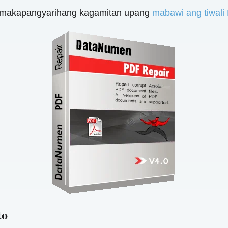
g makapangyarihang kagamitan upang
mabawi ang tiwali 
to