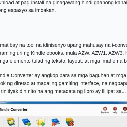
nload at pag-install na ginagawang hindi gaanong kan
dong espasyo sa imbakan.
 matibay na tool na idinisenyo upang mahusay na i-co
maraming uri ng Kindle ebooks, mula AZW, AZW1, AZW3,
y mga elemento tulad ng teksto, layout, at mga imahe na b
 Kindle Converter ay angkop para sa mga baguhan at mg
alok ng diretso at madaling gamiting interface, na nagp
itiyak din nito na ang metadata ng libro ay ililipat sa...