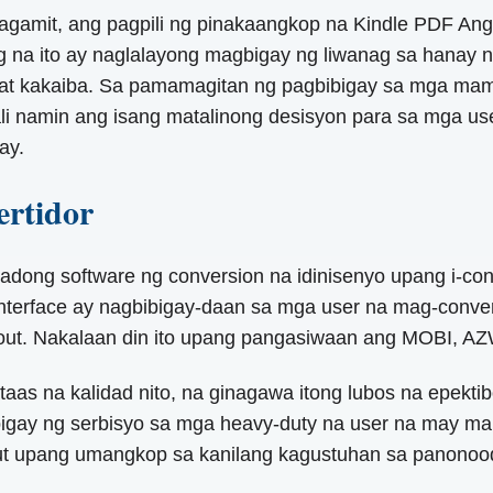
amit, ang pagpili ng pinakaangkop na Kindle PDF Ang 
a ito ay naglalayong magbigay ng liwanag sa hanay n
, at kakaiba. Sa pamamagitan ng pagbibigay sa mga mam
dali namin ang isang matalinong desisyon para sa mga 
ay.
rtidor
adong software ng conversion na idinisenyo upang i-co
a interface ay nagbibigay-daan sa mga user na mag-con
ayout. Nakalaan din ito upang pangasiwaan ang MOBI, AZ
ataas na kalidad nito, na ginagawa itong lubos na epekt
ibigay ng serbisyo sa mga heavy-duty na user na may ma
ut upang umangkop sa kanilang kagustuhan sa panonood 