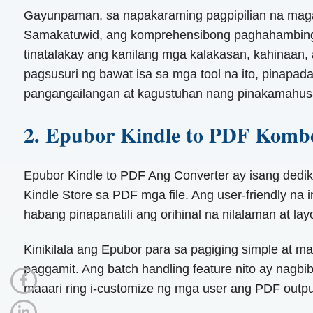
Gayunpaman, sa napakaraming pagpipilian na magag
Samakatuwid, ang komprehensibong paghahambing n
tinatalakay ang kanilang mga kalakasan, kahinaan
pagsusuri ng bawat isa sa mga tool na ito, pinapa
pangangailangan at kagustuhan nang pinakamahus
2. Epubor Kindle to PDF Kombe
Epubor Kindle to PDF Ang Converter ay isang dedik
Kindle Store sa PDF mga file. Ang user-friendly n
habang pinapanatili ang orihinal na nilalaman at l
Kinikilala ang Epubor para sa pagiging simple at m
paggamit. Ang batch handling feature nito ay nagb
maaari ring i-customize ng mga user ang PDF outp