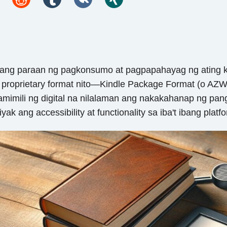
an ang paraan ng pagkonsumo at pagpapahayag ng ating 
ng proprietary format nito—Kindle Package Format (o A
ili ng digital na nilalaman ang nakakahanap ng pangan
 ang accessibility at functionality sa iba't ibang platfo