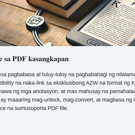
le sa PDF kasangkapan
pagbabasa at tuluy-tuloy na pagbabahagi ng nilalaman
ibility na naka-link sa eksklusibong AZW na format ng Ki
gumawa ng mga anotasyon, at mas mahusay na pamahalaan
er ay maaaring mag-unlock, mag-convert, at magbasa ng
ce na sumusuporta PDF file.