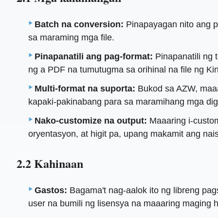
Batch na conversion:
Pinapayagan nito ang p
sa maraming mga file.
Pinapanatili ang pag-format:
Pinapanatili ng 
ng a PDF na tumutugma sa orihinal na file ng Kin
Multi-format na suporta:
Bukod sa AZW, maaar
kapaki-pakinabang para sa maramihang mga digit
Nako-customize na output:
Maaaring i-custo
oryentasyon, at higit pa, upang makamit ang na
2.2 Kahinaan
Gastos:
Bagama't nag-aalok ito ng libreng pa
user na bumili ng lisensya na maaaring maging h