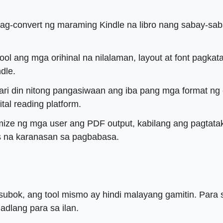
ag-convert ng maraming Kindle na libro nang sabay-saba
tool ang mga orihinal na nilalaman, layout at font pagka
dle.
i din nitong pangasiwaan ang iba pang mga format ng
al reading platform.
mize ng mga user ang PDF output, kabilang ang pagtat
is na karanasan sa pagbabasa.
gsubok, ang tool mismo ay hindi malayang gamitin. Par
adlang para sa ilan.