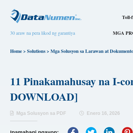
Toll-
MGA P
30 araw na pera likod ng garantiya
Home
>
Solutions
>
Mga Solusyon sa Larawan at Dokument
11 Pinakamahusay na I-co
DOWNLOAD]
Mga Solusyon sa PDF
Enero 16, 2026
Ipamahagi ngayon: