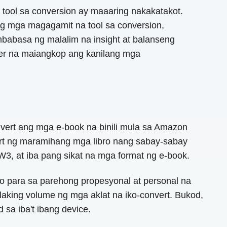
tool sa conversion ay maaaring nakakatakot.
g mga magagamit na tool sa conversion,
babasa ng malalim na insight at balanseng
user na maiangkop ang kanilang mga
nvert ang mga e-book na binili mula sa Amazon
vert ng maramihang mga libro nang sabay-sabay
W3, at iba pang sikat na mga format ng e-book.
ibo para sa parehong propesyonal at personal na
laking volume ng mga aklat na iko-convert. Bukod,
sa iba't ibang device.