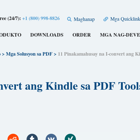
free (24/7):
+1 (800) 998-8826
Mga Quicklink
Maghanap
RODUKTO
DOWNLOADS
ORDER
MGA NAG-DEV
o
>
Mga Solusyon sa PDF
>
11 Pinakamahusay na I-convert ang
nvert ang Kindle sa PDF Tool