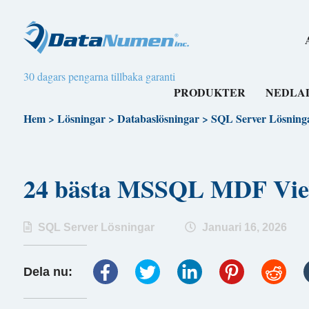
30 dagars pengarna tillbaka garanti
PRODUKTER
NEDLA
Hem
>
Lösningar
>
Databaslösningar
>
SQL Server Lösning
24 bästa MSSQL MDF Vi
SQL Server Lösningar
Januari 16, 2026
Dela nu: