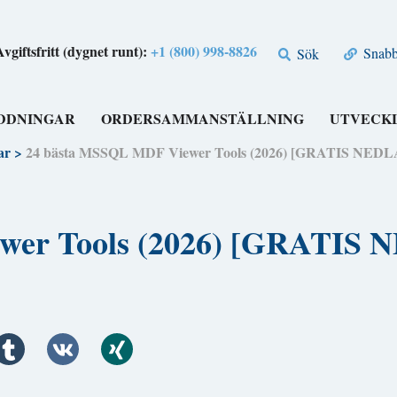
Avgiftsfritt (dygnet runt):
+1 (800) 998-8826
Snabbl
Sök
DDNINGAR
ORDERSAMMANSTÄLLNING
UTVECK
ar
>
24 bästa MSSQL MDF Viewer Tools (2026) [GRATIS NE
ewer Tools (2026) [GRATI