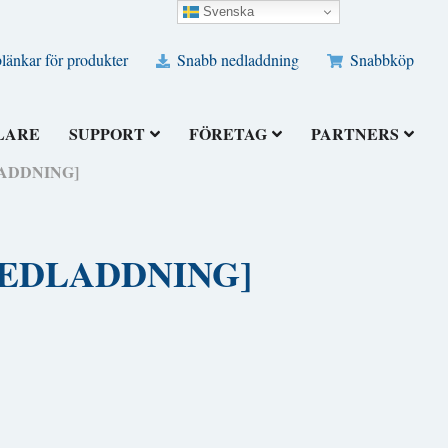
Svenska
änkar för produkter
Snabb nedladdning
Snabbköp
LARE
SUPPORT
FÖRETAG
PARTNERS
DLADDNING]
S NEDLADDNING]