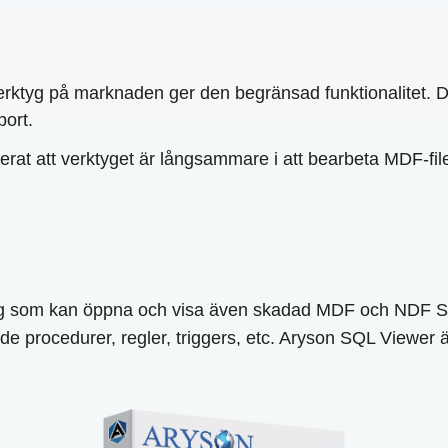
ktyg på marknaden ger den begränsad funktionalitet. Den
port.
at att verktyget är långsammare i att bearbeta MDF-filer, 
g som kan öppna och visa även skadad MDF och NDF SQL S
ade procedurer, regler, triggers, etc. Aryson SQL Viewe