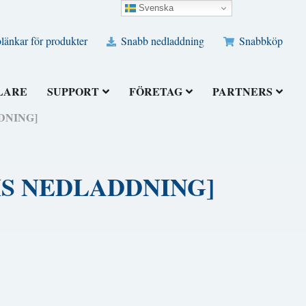
Svenska
änkar för produkter
Snabb nedladdning
Snabbköp
LARE
SUPPORT
FÖRETAG
PARTNERS
DDNING]
RATIS NEDLADDNING]