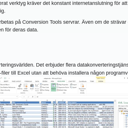
at verktyg kräver det konstant internetanslutning för att 
ig.
rbetas på Conversion Tools servrar. Även om de strävar eft
n för deras data.
ringsvärlden. Det erbjuder flera datakonverteringstjänst
er till Excel utan att behöva installera någon programv