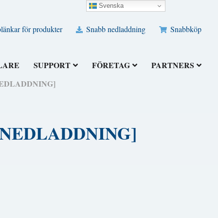
Svenska
änkar för produkter
Snabb nedladdning
Snabbköp
LARE
SUPPORT
FÖRETAG
PARTNERS
IS NEDLADDNING]
TIS NEDLADDNING]