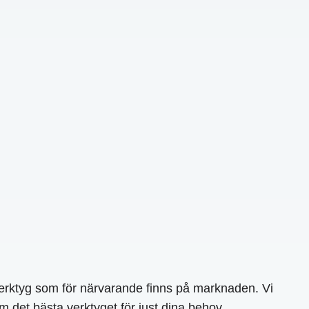
verktyg som för närvarande finns på marknaden. Vi
om det bästa verktyget för just dina behov.