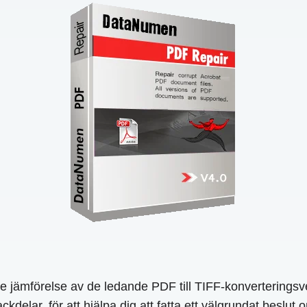
e jämförelse av de ledande PDF till TIFF-konverterings
delar, för att hjälpa dig att fatta ett välgrundat beslut 