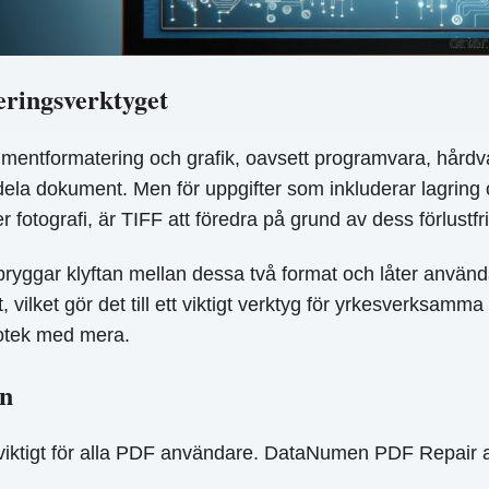
eringsverktyget
umentformatering och grafik, oavsett programvara, hårdv
tt dela dokument. Men för uppgifter som inkluderar lagring
 fotografi, är TIFF att föredra på grund av dess förlustf
bryggar klyftan mellan dessa två format och låter använd
t, vilket gör det till ett viktigt verktyg för yrkesverksa
liotek med mera.
on
viktigt för alla PDF användare. DataNumen PDF Repair a