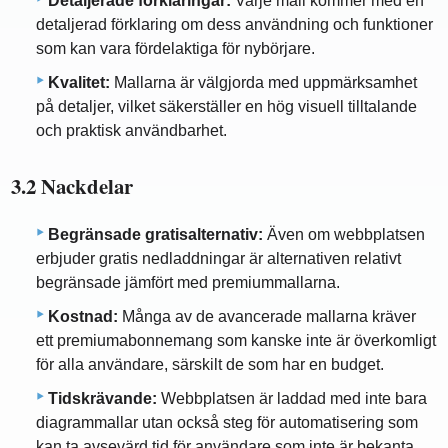
Detaljerade förklaringar:
Varje mall kommer med en
detaljerad förklaring om dess användning och funktioner
som kan vara fördelaktiga för nybörjare.
Kvalitet:
Mallarna är välgjorda med uppmärksamhet
på detaljer, vilket säkerställer en hög visuell tilltalande
och praktisk användbarhet.
3.2 Nackdelar
Begränsade gratisalternativ:
Även om webbplatsen
erbjuder gratis nedladdningar är alternativen relativt
begränsade jämfört med premiummallarna.
Kostnad:
Många av de avancerade mallarna kräver
ett premiumabonnemang som kanske inte är överkomligt
för alla användare, särskilt de som har en budget.
Tidskrävande:
Webbplatsen är laddad med inte bara
diagrammallar utan också steg för automatisering som
kan ta avsevärd tid för användare som inte är bekanta