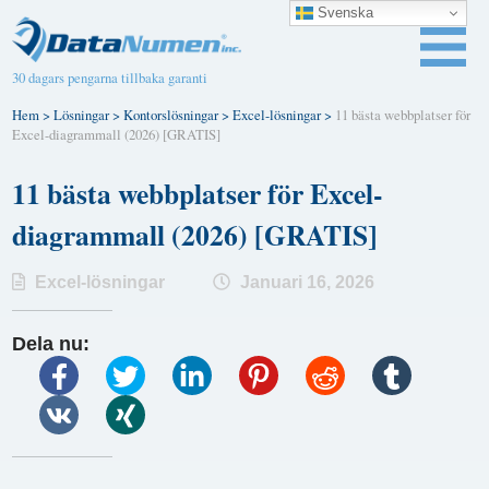
Svenska
30 dagars pengarna tillbaka garanti
Hem
>
Lösningar
>
Kontorslösningar
>
Excel-lösningar
>
11 bästa webbplatser för
Excel-diagrammall (2026) [GRATIS]
11 bästa webbplatser för Excel-
diagrammall (2026) [GRATIS]
Excel-lösningar
Januari 16, 2026
Dela nu: