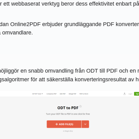
 ett webbaserat verktyg beror dess effektivitet enbart på
: Medan Online2PDF erbjuder grundläggande PDF konverte
a omvandlare.
jliggör en snabb omvandling från ODT till PDF och en m
salgoritmer för att säkerställa konverteringsresultat av h