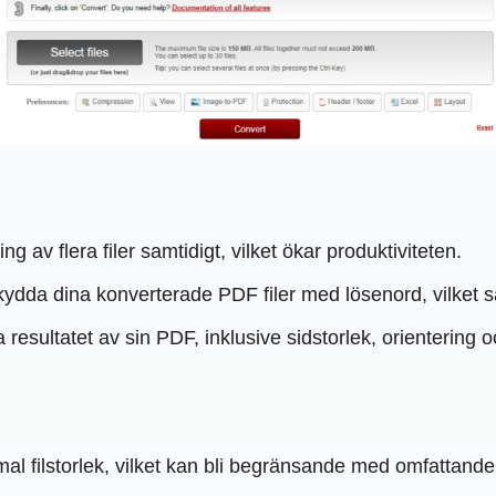
 av flera filer samtidigt, vilket ökar produktiviteten.
skydda dina konverterade PDF filer med lösenord, vilket sä
esultatet av sin PDF, inklusive sidstorlek, orientering 
l filstorlek, vilket kan bli begränsande med omfattand