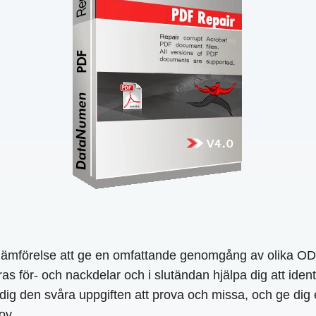
mförelse att ge en omfattande genomgång av olika ODT ti
ras för- och nackdelar och i slutändan hjälpa dig att ide
g den svåra uppgiften att prova och missa, och ge dig en 
ov.