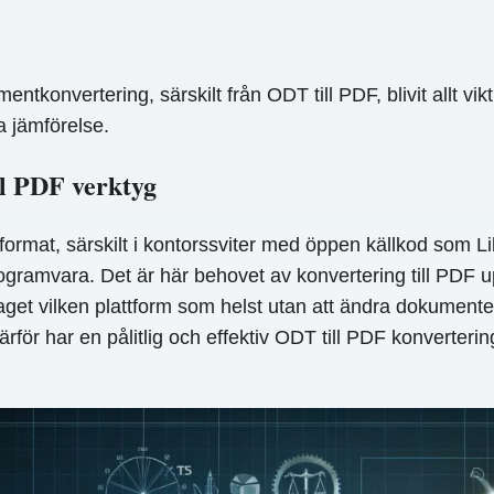
entkonvertering, särskilt från ODT till PDF, blivit allt vi
a jämförelse.
ll PDF verktyg
lformat, särskilt i kontorssviter med öppen källkod som 
rogramvara. Det är här behovet av konvertering till PDF
aget vilken plattform som helst utan att ändra dokumente
ärför har en pålitlig och effektiv ODT till PDF konverteri