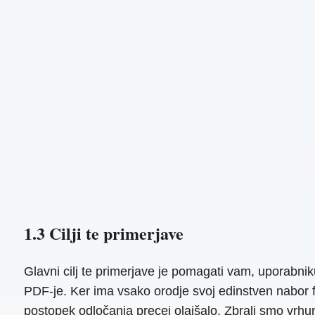
1.3 Cilji te primerjave
Glavni cilj te primerjave je pomagati vam, uporabnik
PDF-je. Ker ima vsako orodje svoj edinstven nabor fu
postopek odločanja precej olajšalo. Zbrali smo vrhuns