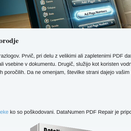
orodje
zlogov. Prvič, pri delu z velikimi ali zapletenimi PDF dat
 vsebine v dokumentu. Drugič, služijo kot koristen vodnik
h poročilih. Da ne omenjam, številke strani dajejo vašim
teke
ko so poškodovani. DataNumen PDF Repair je pripor