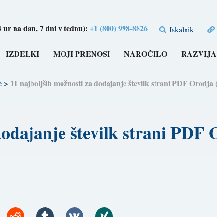
4 ur na dan, 7 dni v tednu):
+1 (800) 998-8826
Iskalnik
IZDELKI
MOJI PRENOSI
NAROČILO
RAZVIJA
e
>
11 najboljših možnosti za dodajanje številk strani PDF Oro
dodajanje številk strani PDF 