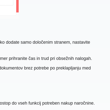
ahko dodate samo določenim stranem, nastavite
r prihranite čas in trud pri obsežnih nalogah.
DF dokumentov brez potrebe po preklapljanju med
ostop do vseh funkcij potreben nakup naročnine.