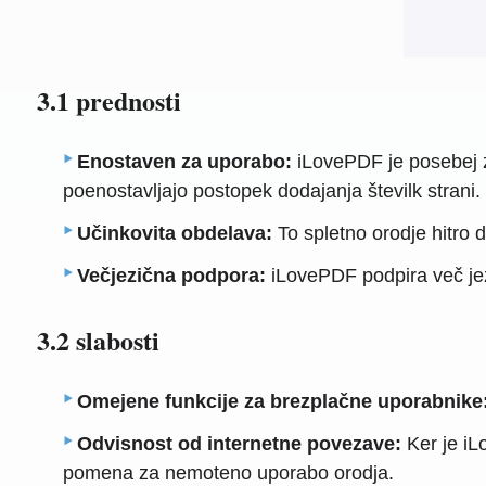
3.1 prednosti
Enostaven za uporabo:
iLovePDF je posebej z
poenostavljajo postopek dodajanja številk strani.
Učinkovita obdelava:
To spletno orodje hitro d
Večjezična podpora:
iLovePDF podpira več jez
3.2 slabosti
Omejene funkcije za brezplačne uporabnike
Odvisnost od internetne povezave:
Ker je iL
pomena za nemoteno uporabo orodja.