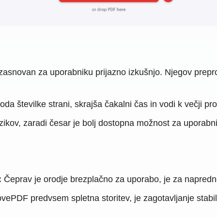
asnovan za uporabniku prijazno izkušnjo. Njegov prepro
oda številke strani, skrajša čakalni čas in vodi k večji pro
ikov, zaradi česar je bolj dostopna možnost za uporabn
:
Čeprav je orodje brezplačno za uporabo, je za napredn
ovePDF predvsem spletna storitev, je zagotavljanje stab