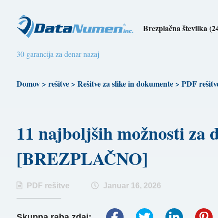
Brezplačna številka (2
30 garancija za denar nazaj
Domov
>
rešitve
>
Rešitve za slike in dokumente
>
PDF rešitv
11 najboljših možnosti za 
[BREZPLAČNO]
PDF rešitve
Januar 16, 2026
Skupna raba zdaj: