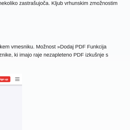
ekoliko zastrašujoča. Kljub vrhunskim zmožnostim
niškem vmesniku. Možnost »Dodaj PDF Funkcija
eznike, ki imajo raje nezapleteno PDF izkušnje s