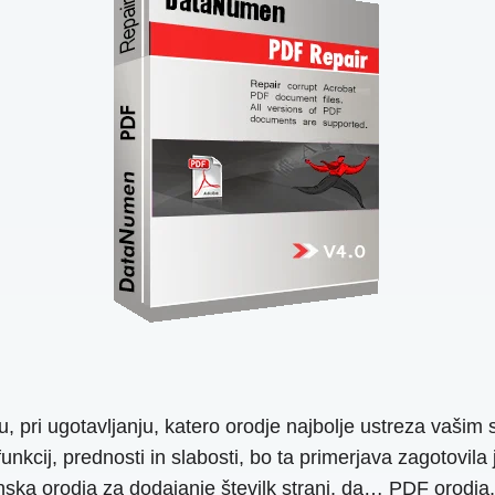
u, pri ugotavljanju, katero orodje najbolje ustreza vašim 
nkcij, prednosti in slabosti, bo ta primerjava zagotovila
ka orodja za dodajanje številk strani, da… PDF orodja, ki