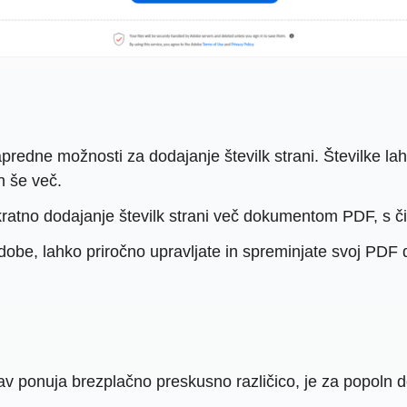
redne možnosti za dodajanje številk strani. Številke l
n še več.
tno dodajanje številk strani več dokumentom PDF, s čime
v Adobe, lahko priročno upravljate in spreminjate svoj P
v ponuja brezplačno preskusno različico, je za popoln d