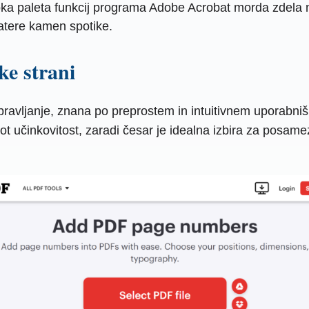
a paleta funkcij programa Adobe Acrobat morda zdela n
atere kamen spotike.
ke strani
upravljanje, znana po preprostem in intuitivnem uporab
kot učinkovitost, zaradi česar je idealna izbira za posam