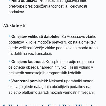
Hitra obdelava:
RebaseData zagotavlja hitre
pretvorbe brez ogrožanja točnosti ali celovitosti
podatkov.
7.2 slabosti
Omejitev velikosti datoteke:
Za Accessovo zbirko
podatkov, ki jo je mogoče pretvoriti, obstaja omejitev
glede velikosti. Večje zbirke podatkov bo morda treba
razdeliti na več transakcij.
Omejene lastnosti:
Kot spletno orodje ne ponuja
celotnega obsega naprednih funkcij, ki jih vidimo v
nekaterih samostojnih programskih izdelkih.
Varnostni pomisleki:
Nekateri uporabniki morda
oklevajo glede nalaganja občutljivih podatkov na
spletno platformo zaradi možnih varnostnih tveganj.