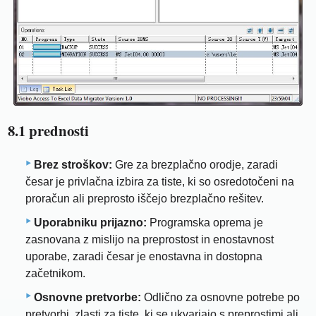
8.1 prednosti
Brez stroškov:
Gre za brezplačno orodje, zaradi
česar je privlačna izbira za tiste, ki so osredotočeni na
proračun ali preprosto iščejo brezplačno rešitev.
Uporabniku prijazno:
Programska oprema je
zasnovana z mislijo na preprostost in enostavnost
uporabe, zaradi česar je enostavna in dostopna
začetnikom.
Osnovne pretvorbe:
Odlično za osnovne potrebe po
pretvorbi, zlasti za tiste, ki se ukvarjajo s preprostimi ali