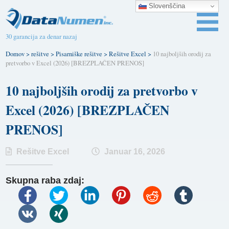
Slovenščina
30 garancija za denar nazaj
Domov
>
rešitve
>
Pisarniške rešitve
>
Rešitve Excel
>
10 najboljših orodij za
pretvorbo v Excel (2026) [BREZPLAČEN PRENOS]
10 najboljših orodij za pretvorbo v
Excel (2026) [BREZPLAČEN
PRENOS]
Rešitve Excel
Januar 16, 2026
Skupna raba zdaj: