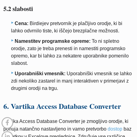
5.2 slabosti
Cena:
Birdiejev pretvornik je plačljivo orodje, ki bi
lahko odvrnilo tiste, ki iščejo brezplačne možnosti.
Namestitev programske opreme:
To ni spletno
orodje, zato je treba prenesti in namestiti programsko
opremo, kar bi lahko za nekatere uporabnike pomenilo
slabost.
Uporabniški vmesnik:
Uporabniški vmesnik se lahko
zdi nekoliko zastarel in manj interaktiven v primerjavi z
drugimi orodji na trgu.
6. Vartika Access Database Converter
Vartika Access Database Converter je zmogljivo orodje, ki
ponuja natančno nastavljeno in varno pretvorbo
dostop
baz
podatkov v Excelove preglednice. Združuje vse različice