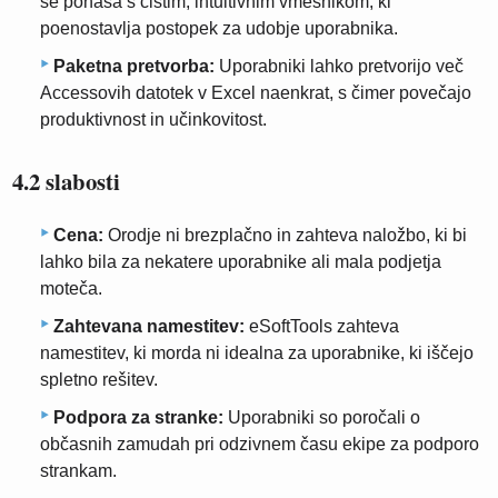
se ponaša s čistim, intuitivnim vmesnikom, ki
poenostavlja postopek za udobje uporabnika.
Paketna pretvorba:
Uporabniki lahko pretvorijo več
Accessovih datotek v Excel naenkrat, s čimer povečajo
produktivnost in učinkovitost.
4.2 slabosti
Cena:
Orodje ni brezplačno in zahteva naložbo, ki bi
lahko bila za nekatere uporabnike ali mala podjetja
moteča.
Zahtevana namestitev:
eSoftTools zahteva
namestitev, ki morda ni idealna za uporabnike, ki iščejo
spletno rešitev.
Podpora za stranke:
Uporabniki so poročali o
občasnih zamudah pri odzivnem času ekipe za podporo
strankam.