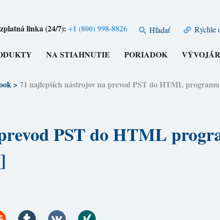
zplatná linka (24/7):
+1 (800) 998-8826
Rýchle 
Hľadať
ODUKTY
NA STIAHNUTIE
PORIADOK
VÝVOJÁR
look
>
71 najlepších nástrojov na prevod PST do HTML progr
na prevod PST do HTML progr
]