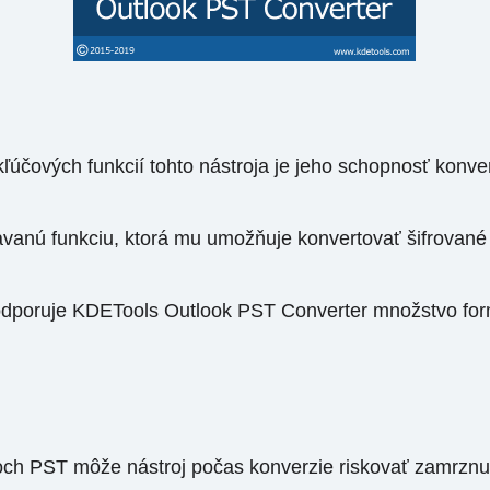
účových funkcií tohto nástroja je jeho schopnosť konver
tavanú funkciu, ktorá mu umožňuje konvertovať šifrova
dporuje KDETools Outlook PST Converter množstvo form
roch PST môže nástroj počas konverzie riskovať zamrznu