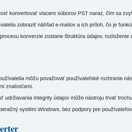
sť konvertovať viacero súborov PST naraz, čím sa zvyšu
elia zobraziť náhľad e-mailov a ich príloh, čo je funkci
 procesu konverzie zostane štruktúra údajov, rozloženie 
oužívatelia môžu považovať používateľské rozhranie nást
mi znalosťami.
 udržiavania integrity údajov môže nástroju trvať troch
 operačný systém Windows, bez podpory pre používateľo
erter