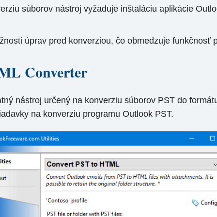
rziu súborov nástroj vyžaduje inštaláciu aplikácie Outl
žnosti úprav pred konverziou, čo obmedzuje funkčnosť 
TML Converter
ný nástroj určený na konverziu súborov PST do formátu
požiadavky na konverziu programu Outlook PST.