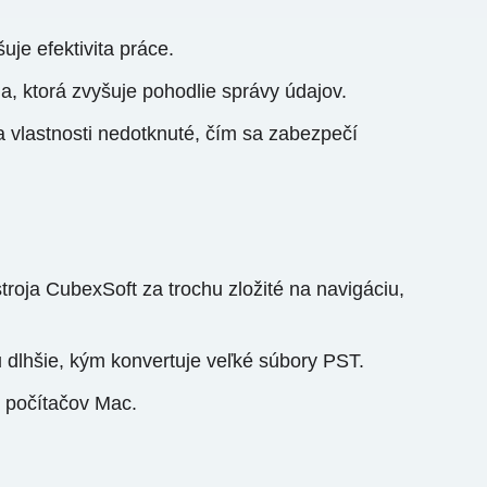
je efektivita práce.
a, ktorá zvyšuje pohodlie správy údajov.
a vlastnosti nedotknuté, čím sa zabezpečí
roja CubexSoft za trochu zložité na navigáciu,
u dlhšie, kým konvertuje veľké súbory PST.
v počítačov Mac.