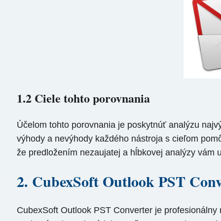
1.2 Ciele tohto porovnania
Účelom tohto porovnania je poskytnúť analýzu najv
výhody a nevýhody každého nástroja s cieľom pomôcť
že predložením nezaujatej a hĺbkovej analýzy vám u
2. CubexSoft Outlook PST Conv
CubexSoft Outlook PST Converter je profesionálny 