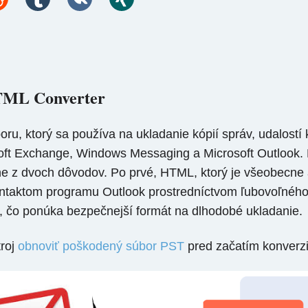
HTML Converter
ru, ktorý sa používa na ukladanie kópií správ, udalostí 
crosoft Exchange, Windows Messaging a Microsoft Outloo
vne z dvoch dôvodov. Po prvé, HTML, ktorý je všeobec
ontaktom programu Outlook prostredníctvom ľubovoľnéh
, čo ponúka bezpečnejší formát na dlhodobé ukladanie.
troj
obnoviť poškodený súbor PST
pred začatím konverzi