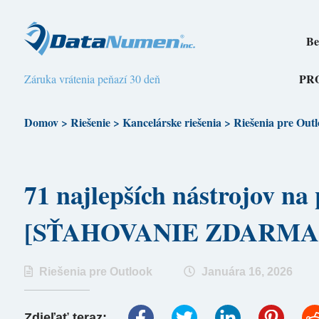
Be
PR
Záruka vrátenia peňazí 30 deň
Domov
>
Riešenie
>
Kancelárske riešenia
>
Riešenia pre Out
71 najlepších nástrojov 
[SŤAHOVANIE ZDARMA
Riešenia pre Outlook
Januára 16, 2026
Zdieľať teraz: