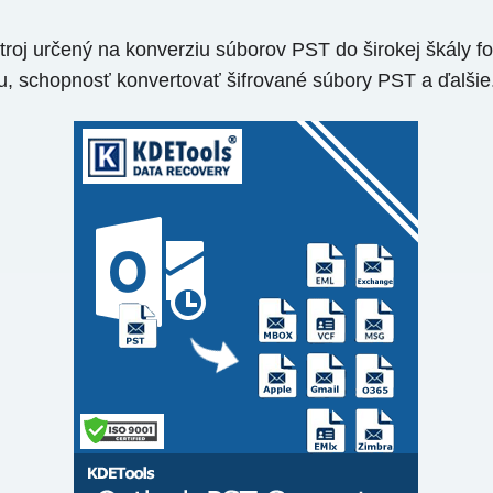
oj určený na konverziu súborov PST do širokej škály f
u, schopnosť konvertovať šifrované súbory PST a ďalšie