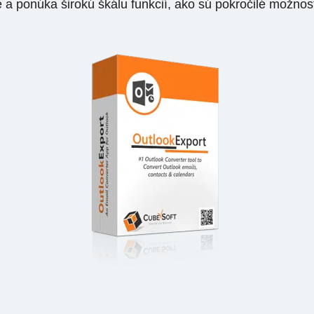
a ponúka širokú škálu funkcií, ako sú pokročilé možnost