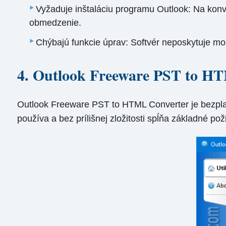
Vyžaduje inštaláciu programu Outlook: Na konve
obmedzenie.
Chýbajú funkcie úprav: Softvér neposkytuje mo
4. Outlook Freeware PST to H
Outlook Freeware PST to HTML Converter je bezplat
používa a bez prílišnej zložitosti spĺňa základné 