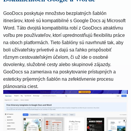
GooDocs poskytuje množstvo bezplatných šablón
itinerárov, ktoré sú kompatibilné s Google Docs aj Microsoft
Word. Táto dvojitá kompatibilita robí z GooDocs atraktívnu
voľbu pre používateľov, ktorí uprednostňujú flexibilitu práce
na oboch platformách. Tieto šablóny sú navrhnuté tak, aby
boli užívateľsky prívetivé a dajú sa ľahko prispôsobiť
rôznym cestovateľským účelom, či už ide o osobné
dovolenky, služobné cesty alebo skupinové zájazdy.
GooDocs sa zameriava na poskytovanie prístupných a
esteticky príjemných šablón na zefektívnenie procesu
plánovania ciest.