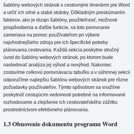
šablóny webových stránok s cestovnými itinerármi pre Word
a určiť ich silné a slabé stránky. Dôkladným preskúmaním
faktorov, ako je dizajn šablóny, použiteľnosť, možnosti
prispôsobenia a ďalšie funkcie, sa toto porovnanie
zameriava na pomoc používateľom pri výbere
najvhodnejšieho zdroja pre ich špecifické potreby
plánovania cestovania. Každá sekcia poskytne stručný
úvod do šablóny webových stránok, po ktorom bude
nasledovať analýza jej výhod a nevýhod. Nakoniec
zostavíme celkovú porovnávaciu tabuľku a v súhrnnej sekcii
odporučíme najlepšiu šablónu webových stránok pre rôzne
požiadavky používateľov. Týmto spôsobom sa snažíme
poskytnúť cestujúcim vedomosti potrebné na informované
rozhodovanie a zlepšenie ich cestovateľského zážitku
prostredníctvom efektívneho plánovania.
1.3 Obnovenie dokumentu programu Word