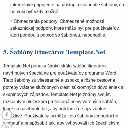
internetové pripojenie na prístup a stiahnutie šablóny, čo
nemusí byť vždy možné.
Obmedzenia podpory: Obmedzené možnosti
zákazníckej podpory, ktoré môžu byť pre používateľov,
ktorí potrebujú pomoc so šablónou, nepohodlie.
5. Šablóny itinerárov Template.Net
Template.Net ponúka širokú škálu šablón itinerárov
navrhnutých špeciálne pre používateľov programu Word.
Tieto šablóny sú všestranné a uspokoja rôzne cestovné
potreby vrátane služobných ciest, súkromných dovoleniek a
skupinových zájazdov. Template.Net je známy svojím
rozsiahlym úložiskom profesionálne vytvorených šablón,
ktoré sú navrhnuté tak, aby boli funkčné aj vizuálne
príťažlivé. Používatelia si môžu tieto šablóny jednoducho
stiahnuť a prispôsobiť tak, aby vyhovovali ich špecifickým