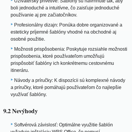
Užívateľsky prívetivé: Šablóny sú navrhnuté tak, aby
boli jednoduché a intuitívne, čo zaisťuje jednoduché
používanie aj pre začiatočníkov.
Profesionálny dizajn: Ponúka dobre organizované a
esteticky príjemné šablóny vhodné na obchodné aj
osobné použitie.
Možnosti prispôsobenia: Poskytuje rozsiahle možnosti
prispôsobenia, ktoré používateľom umožňujú
prispôsobiť šablóny ich konkrétnemu cestovnému
itineráru.
Návody a príručky: K dispozícii sú komplexné návody
a príručky, ktoré pomáhajú používateľom čo najlepšie
využívať šablóny.
9.2 Nevýhody
Softvérová závislosť: Optimálne využitie šablón
vyžaduje inštaláciu WPS Office, čo nemusí