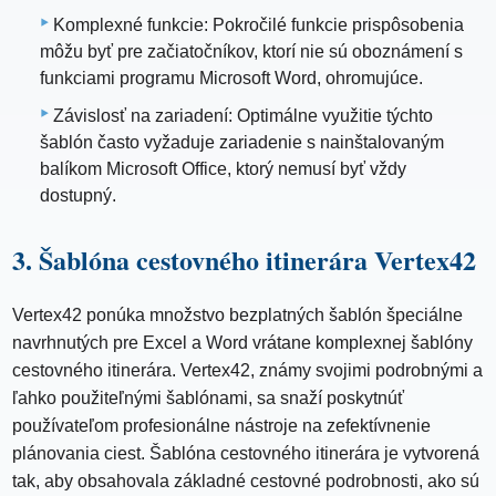
Komplexné funkcie: Pokročilé funkcie prispôsobenia
môžu byť pre začiatočníkov, ktorí nie sú oboznámení s
funkciami programu Microsoft Word, ohromujúce.
Závislosť na zariadení: Optimálne využitie týchto
šablón často vyžaduje zariadenie s nainštalovaným
balíkom Microsoft Office, ktorý nemusí byť vždy
dostupný.
3. Šablóna cestovného itinerára Vertex42
Vertex42 ponúka množstvo bezplatných šablón špeciálne
navrhnutých pre Excel a Word vrátane komplexnej šablóny
cestovného itinerára. Vertex42, známy svojimi podrobnými a
ľahko použiteľnými šablónami, sa snaží poskytnúť
používateľom profesionálne nástroje na zefektívnenie
plánovania ciest. Šablóna cestovného itinerára je vytvorená
tak, aby obsahovala základné cestovné podrobnosti, ako sú