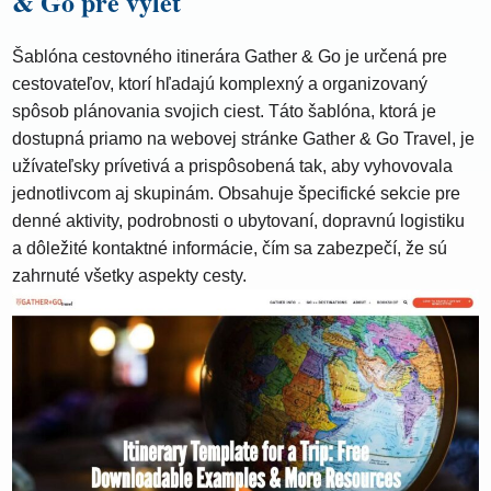
& Go pre výlet
Šablóna cestovného itinerára Gather & Go je určená pre
cestovateľov, ktorí hľadajú komplexný a organizovaný
spôsob plánovania svojich ciest. Táto šablóna, ktorá je
dostupná priamo na webovej stránke Gather & Go Travel, je
užívateľsky prívetivá a prispôsobená tak, aby vyhovovala
jednotlivcom aj skupinám. Obsahuje špecifické sekcie pre
denné aktivity, podrobnosti o ubytovaní, dopravnú logistiku
a dôležité kontaktné informácie, čím sa zabezpečí, že sú
zahrnuté všetky aspekty cesty.