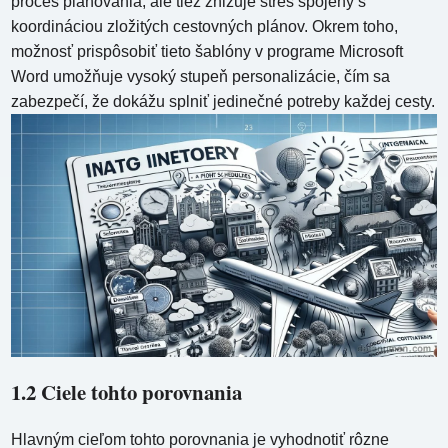
proces plánovania, ale tiež znižuje stres spojený s
koordináciou zložitých cestovných plánov. Okrem toho,
možnosť prispôsobiť tieto šablóny v programe Microsoft
Word umožňuje vysoký stupeň personalizácie, čím sa
zabezpečí, že dokážu splniť jedinečné potreby každej cesty.
1.2 Ciele tohto porovnania
Hlavným cieľom tohto porovnania je vyhodnotiť rôzne