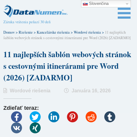
Slovenčina
Záruka vrátenia peňazí 30 deň
Domov
>
Riešenie
>
Kancelárske riešenia
>
Wordové riešenia
>
11 najlepších
šablón webových stránok s cestovnými itinerárami pre Word (2026) [ZADARMO]
11 najlepších šablón webových stránok
s cestovnými itinerárami pre Word
(2026) [ZADARMO]
Wordové riešenia
Januára 16, 2026
Zdieľať teraz: