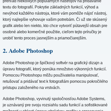
prehľad niekoľkých populárnych nástrojov na pridávanie
textu do fotografií. Pokrytie základných funkcií, výhod a
nevýhod každého nástroja, ktoré vám pomôže nájsť nástroj,
ktorý najlepšie vyhovuje vašim potrebám. Či už ste skúsený
grafik alebo len niekto, kto chce vytvoriť pútavejší obsah pre
osobné alebo komerčné použitie, cieľom tejto príručky je
urobiť tento proces jasnejším a priamočiarejším.
2. Adobe Photoshop
Adobe Photoshop je špičkový softvér na grafický dizajn a
úpravu fotografií, ktorý ponúka množstvo výkonných funkcií.
Pomocou Photoshopu môžu používatelia manipulovať,
retušovať a pridávať text k fotografiám pomocou pokročilého
prístupu založeného na vrstvách.
Adobe Photoshop, vyvinutý spoločnosťou Adobe Systems,
je uznávaný pre svoju rozsiahlu sadu funkcií a sofistikované