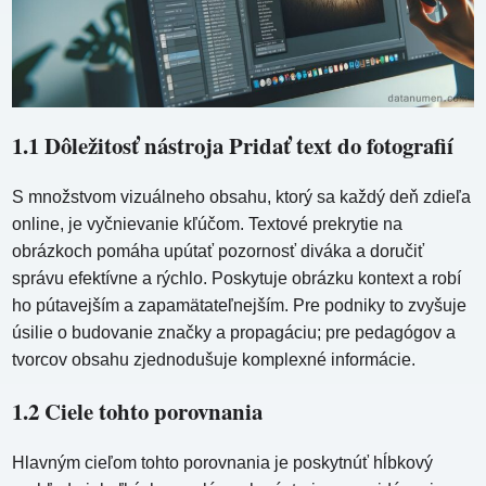
1.1 Dôležitosť nástroja Pridať text do fotografií
S množstvom vizuálneho obsahu, ktorý sa každý deň zdieľa
online, je vyčnievanie kľúčom. Textové prekrytie na
obrázkoch pomáha upútať pozornosť diváka a doručiť
správu efektívne a rýchlo. Poskytuje obrázku kontext a robí
ho pútavejším a zapamätateľnejším. Pre podniky to zvyšuje
úsilie o budovanie značky a propagáciu; pre pedagógov a
tvorcov obsahu zjednodušuje komplexné informácie.
1.2 Ciele tohto porovnania
Hlavným cieľom tohto porovnania je poskytnúť hĺbkový