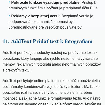
Pokročilé funkcie vyžadujú predplatné:
Prístup k
prémiovým funkciám si vyžaduje predplatné účtu Plus.
Reklamy v bezplatnej verzii:
Bezplatná verzia je
podporovaná reklamami, čo nemusí byť
uprednostňované pre všetkých používateľov.
11. AddText Pridať text k fotografiám
AddText ponúka jednoduchý nástroj na pridávanie textu k
obrázkom, ktorý funguje ako rýchle riešenie na vytváranie
mémov, reklamných fotografií alebo neformálnych obrázkov
s prekrytím textu.
AddText poskytuje online platformu, kde môžu používatelia
bez námahy kombinovať svoje obrázky s textom. Má ľahko
použiteľné rozhranie, slušný sortiment písiem, farebné
možnosti a základné funkcie formátovania textu. Ako nástroj
na tvorbu vizuálneho obsahu kladie dôraz predovšetkým na