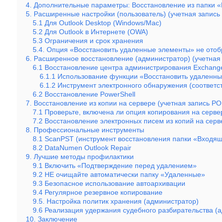
4. Дополнительные параметры: Восстановление из папки 
5. Расширенные настройки (пользователь) (учетная запис
5.1 Для Outlook Desktop (Windows/Mac)
5.2 Для Outlook в Интернете (OWA)
5.3 Ограничения и срок хранения
5.4. Опция «Восстановить удаленные элементы» не отоб
6. Расширенное восстановление (администратор) (учетная
6.1 Восстановление центра администрирования Exchang
6.1.1 Использование функции «Восстановить удаленн
6.1.2 Инструмент электронного обнаружения (соответс
6.2 Восстановление PowerShell
7. Восстановление из копии на сервере (учетная запись PO
7.1 Проверьте, включена ли опция копирования на серве
7.2 Восстановление электронных писем из копий на серв
8. Профессиональные инструменты
8.1 ScanPST (инструмент восстановления папки «Входя
8.2 DataNumen Outlook Repair
9. Лучшие методы профилактики
9.1 Включить «Подтверждение перед удалением»
9.2 НЕ очищайте автоматически папку «Удаленные»
9.3 Безопасное использование автоархивации
9.4 Регулярное резервное копирование
9.5. Настройка политик хранения (администратор)
9.6 Реализация удержания судебного разбирательства (
10. Заключение