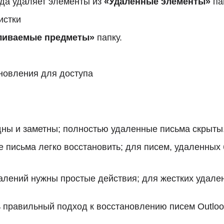
да удаляет элементы из
«Удаленные элементы»
па
истки
ливаемые предметы»
папку.
новления для доступа
ы и заметны; полностью удаленные письма скрыты
исьма легко восстановить; для писем, удаленных 
алений нужны простые действия; для жестких удале
 правильный подход к восстановлению писем Outloo