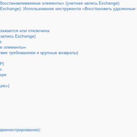
«Восстанавливаемые элементы» (учетная запись Exchange)
ь Exchange): Использование инструмента «Восстановить удаленные
ражается или отключена
 запись Exchange)
e
ые элементы»
твие требованиям и крупные возвраты)
P)
р.
ере
щие»)
администрирование):