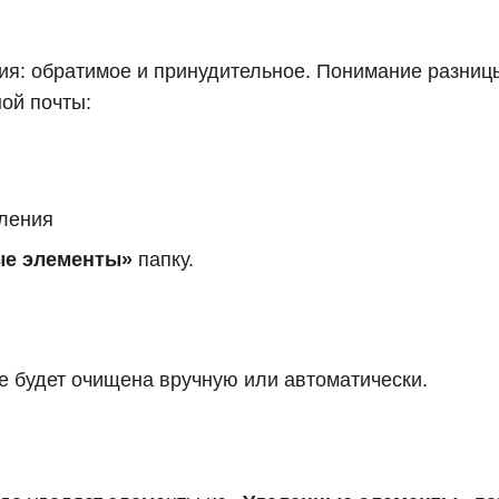
ния: обратимое и принудительное. Понимание разни
ой почты:
аления
ые элементы»
папку.
не будет очищена вручную или автоматически.