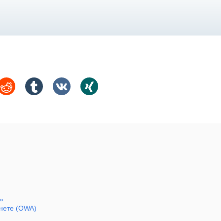
»
рнете (OWA)