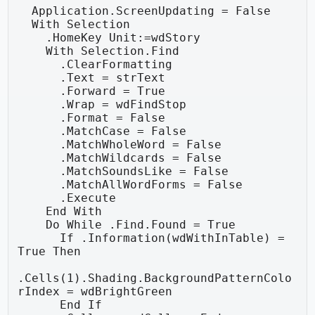
  Application.ScreenUpdating = False

  With Selection

    .HomeKey Unit:=wdStory

    With Selection.Find

      .ClearFormatting

      .Text = strText

      .Forward = True

      .Wrap = wdFindStop

      .Format = False

      .MatchCase = False

      .MatchWholeWord = False

      .MatchWildcards = False

      .MatchSoundsLike = False

      .MatchAllWordForms = False

      .Execute

    End With

    Do While .Find.Found = True

      If .Information(wdWithInTable) = 
True Then

.Cells(1).Shading.BackgroundPatternColo
rIndex = wdBrightGreen

      End If
