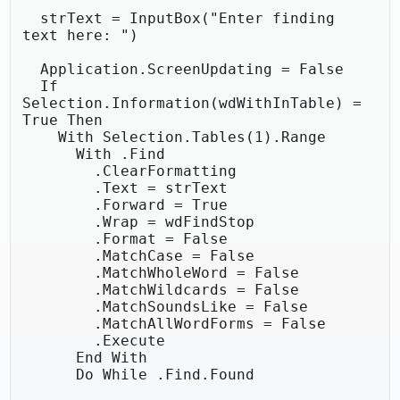
  strText = InputBox("Enter finding 
text here: ")

  Application.ScreenUpdating = False

  If 
Selection.Information(wdWithInTable) = 
True Then

    With Selection.Tables(1).Range

      With .Find

        .ClearFormatting

        .Text = strText

        .Forward = True

        .Wrap = wdFindStop

        .Format = False

        .MatchCase = False

        .MatchWholeWord = False

        .MatchWildcards = False

        .MatchSoundsLike = False

        .MatchAllWordForms = False

        .Execute

      End With

      Do While .Find.Found
