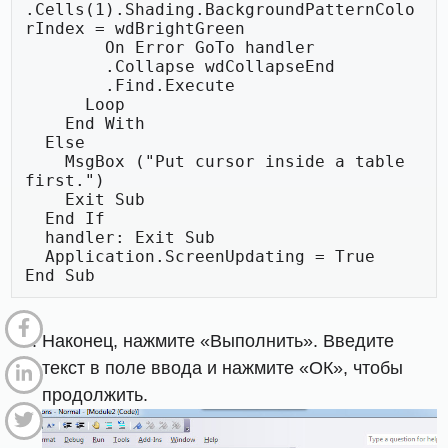
.Cells(1).Shading.BackgroundPatternColo
rIndex = wdBrightGreen

        On Error GoTo handler

        .Collapse wdCollapseEnd

        .Find.Execute

      Loop

    End With

  Else

    MsgBox ("Put cursor inside a table 
first.")

    Exit Sub

  End If

  handler: Exit Sub

  Application.ScreenUpdating = True

End Sub
Наконец, нажмите «Выполнить». Введите
текст в поле ввода и нажмите «ОК», чтобы
продолжить.