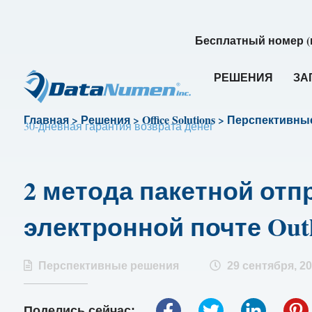
Бесплатный номер (
РЕШЕНИЯ
ЗА
Главная
>
Решения
>
Office Solutions
>
Перспективны
30-дневная гарантия возврата денег
2 метода пакетной отп
электронной почте Out
Перспективные решения
29 сентября, 2
Поделись сейчас: