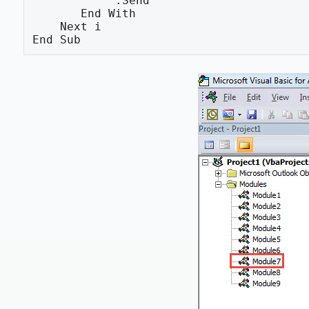
            .Send

       End With

    Next i

End Sub