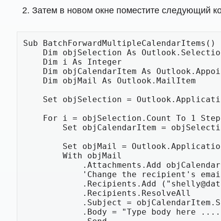
Затем в новом окне поместите следующий ко
Sub BatchForwardMultipleCalendarItems()

    Dim objSelection As Outlook.Selection

    Dim i As Integer

    Dim objCalendarItem As Outlook.AppointmentItem

    Dim objMail As Outlook.MailItem

    Set objSelection = Outlook.Application.ActiveExplorer.Selection

    For i = objSelection.Count To 1 Step -1

        Set objCalendarItem = objSelection.Item(i)

        Set objMail = Outlook.Application.CreateItem(olMailItem)

        With objMail

            .Attachments.Add objCalendarItem

            'Change the recipient's email address

            .Recipients.Add ("shelly@datanumen.com")

            .Recipients.ResolveAll

            .Subject = objCalendarItem.Subject

            .Body = "Type body here ...."
