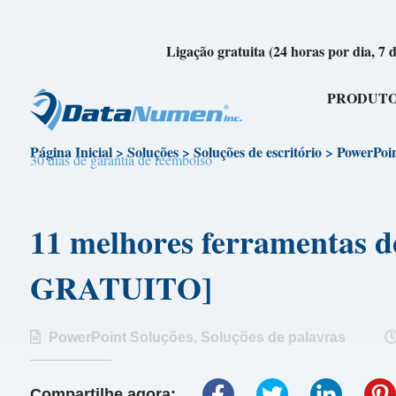
Ligação gratuita (24 horas por dia, 7 
PRODUT
Página Inicial
>
Soluções
>
Soluções de escritório
>
PowerPoin
30 dias de garantia de reembolso
11 melhores ferramentas
GRATUITO]
PowerPoint Soluções
,
Soluções de palavras
Compartilhe agora: