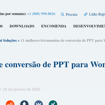
dias por semana):
+1 (800) 998-8826
Links Rápi
Procura
OS
DOWNLOADS
ENCOMENDA
DESENVOLVIME
t Soluções
>
11 melhores ferramentas de conversão de PPT p
 de conversão de PPT para 
16 de janeiro de 2026