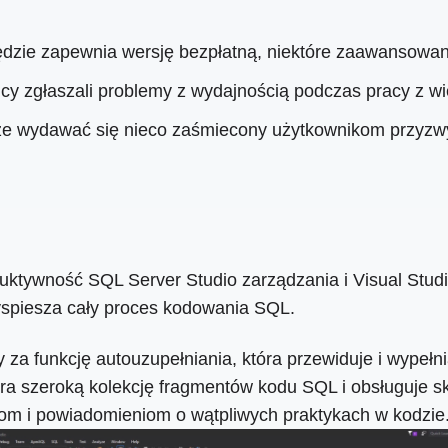
zie zapewnia wersję bezpłatną, niektóre zaawansowane 
cy zgłaszali problemy z wydajnością podczas pracy z w
oże wydawać się nieco zaśmiecony użytkownikom przyzwy
ktywność SQL Server Studio zarządzania i Visual Studi
zyspiesza cały proces kodowania SQL.
a funkcję autouzupełniania, która przewiduje i wypełni
era szeroką kolekcję fragmentów kodu SQL i obsługuje s
iom i powiadomieniom o wątpliwych praktykach w kodzie