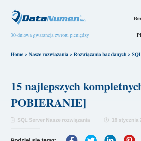
Bez
P
30-dniowa gwarancja zwrotu pieniędzy
Home
>
Nasze rozwiązania
>
Rozwiązania baz danych
>
SQL
15 najlepszych kompletn
POBIERANIE]
SQL Server Nasze rozwiązania
16 stycznia 2
Podziel się teraz: