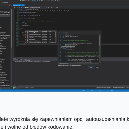
e wyróżnia się zapewnianiem opcji autouzupełniania 
e i wolne od błędów kodowanie.