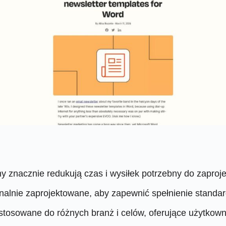
 znacznie redukują czas i wysiłek potrzebny do zaproj
onalnie zaprojektowane, aby zapewnić spełnienie standa
tosowane do różnych branż i celów, oferujące użytkow