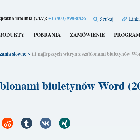
płatna infolinia (24/7):
+1 (800) 998-8826
Linki
Szukaj
RODUKTY
POBRANIA
ZAMÓWIENIE
PROGRAM
zania słowne
>
11 najlepszych witryn z szablonami biuletynów 
szablonami biuletynów Word