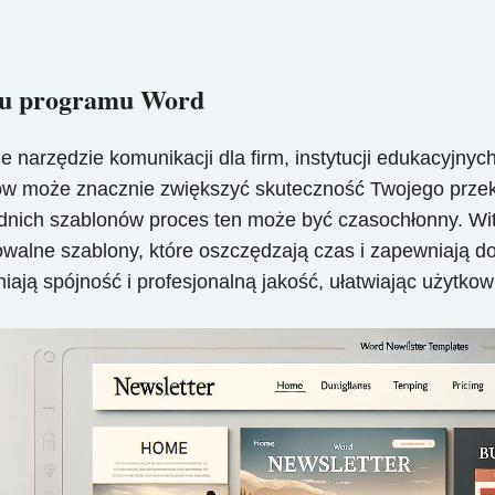
ynu programu Word
e narzędzie komunikacji dla firm, instytucji edukacyjnych,
terów może znacznie zwiększyć skuteczność Twojego prz
iednich szablonów proces ten może być czasochłonny. W
owalne szablony, które oszczędzają czas i zapewniają d
iają spójność i profesjonalną jakość, ułatwiając użytko