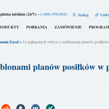
płatna infolinia (24/7):
+1 (800) 998-8826
Linki
Szukaj
RODUKTY
POBRANIA
ZAMÓWIENIE
PROGRAM
zania Excel
>
11 najlepszych witryn z szablonami planów posił
zablonami planów posiłków w 