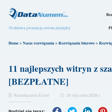
Bez
P
30-dniowa gwarancja zwrotu pieniędzy
Home
>
Nasze rozwiązania
>
Rozwiązania biurowe
>
Rozwią
11 najlepszych witryn z s
[BEZPŁATNE]
Rozwiązania Excel
16 stycznia 2026 r.
Podziel się teraz: