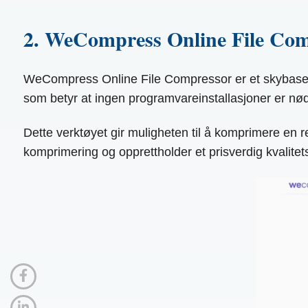
2. WeCompress Online File Co
WeCompress Online File Compressor er et skybasert v
som betyr at ingen programvareinstallasjoner er nød
Dette verktøyet gir muligheten til å komprimere en r
komprimering og opprettholder et prisverdig kvalitetsn