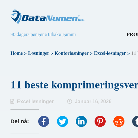
PRO
30 dagers pengene tilbake-garanti
Home
>
Løsninger
>
Kontorløsninger
>
Excel-løsninger
>
11 
11 beste komprimeringsver
Excel-løsninger
Januar 16, 2026
Del nå: