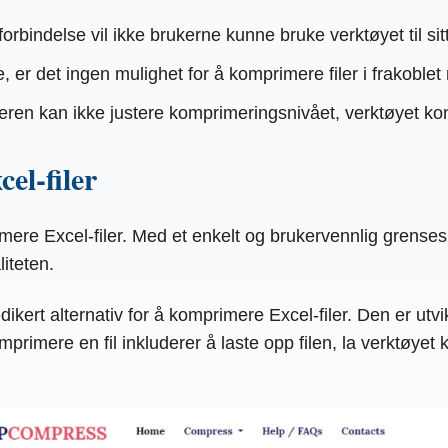
forbindelse vil ikke brukerne kunne bruke verktøyet til sitt
e, er det ingen mulighet for å komprimere filer i frakoble
ren kan ikke justere komprimeringsnivået, verktøyet ko
l-filer
re Excel-filer. Med et enkelt og brukervennlig grensesnit
iteten.
dikert alternativ for å komprimere Excel-filer. Den er utv
imere en fil inkluderer å laste opp filen, la verktøyet