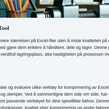
Tool
ere størrelsen på Excel-filer uten å miste kvaliteten på
ermed gjøre dem enklere å håndtere, dele og lagre. Denne
verdifull lagringsplass, øke hastigheten på prosessen me
 og evaluere ulike verktøy for komprimering av Excel-fi
er og ulemper. Ved å sammenligne dem side om side, har
t passende verktøyet for dine spesifikke behov. Denne s
funksjoner, kvalitet etter komprimering og andre faktor